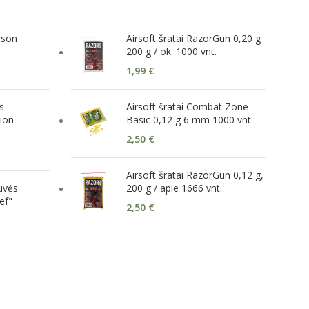
rson
Airsoft šratai RazorGun 0,20 g
200 g / ok. 1000 vnt.
1,99
€
s
Airsoft šratai Combat Zone
ion
Basic 0,12 g 6 mm 1000 vnt.
2,50
€
Airsoft šratai RazorGun 0,12 g,
tuvės
200 g / apie 1666 vnt.
ef"
2,50
€