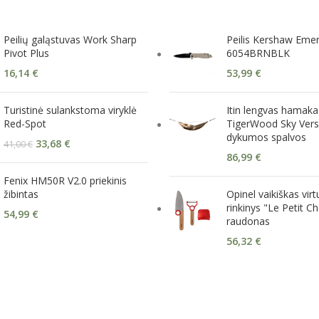
Peilių galąstuvas Work Sharp
Peilis Kershaw Eme
Pivot Plus
6054BRNBLK
16,14
€
53,99
€
Turistinė sulankstoma viryklė
Itin lengvas hamaka
Red-Spot
TigerWood Sky Vers
dykumos spalvos
33,68
€
41,00
€
86,99
€
Fenix HM50R V2.0 priekinis
žibintas
Opinel vaikiškas vir
rinkinys "Le Petit Ch
54,99
€
raudonas
56,32
€