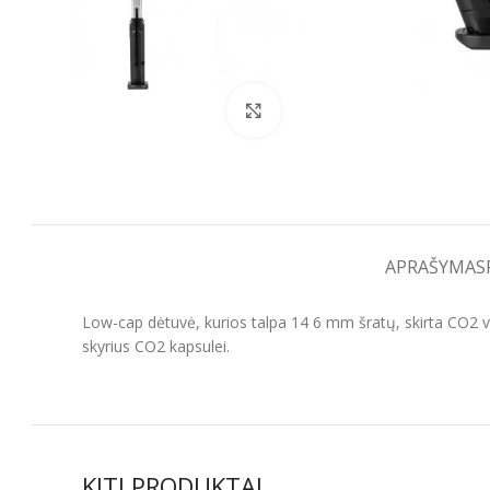
Spustelėkite, kad padidintumėt
APRAŠYMAS
Low-cap dėtuvė, kurios talpa 14 6 mm šratų, skirta CO2 v
skyrius CO2 kapsulei.
KITI PRODUKTAI