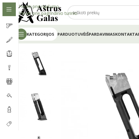
Pereiti prie naršymo
Pereiti prie pagrindinio turinio
KATEGORIJOS
PARDUOTUVĖ
IŠPARDAVIMAS
KONTAKTAI