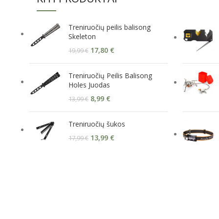
Treniruočių peilis balisong
Skeleton
17,80
€
19,99
€
Treniruočių Peilis Balisong
Holes Juodas
8,99
€
13,99
€
Treniruočių šukos
13,99
€
17,99
€