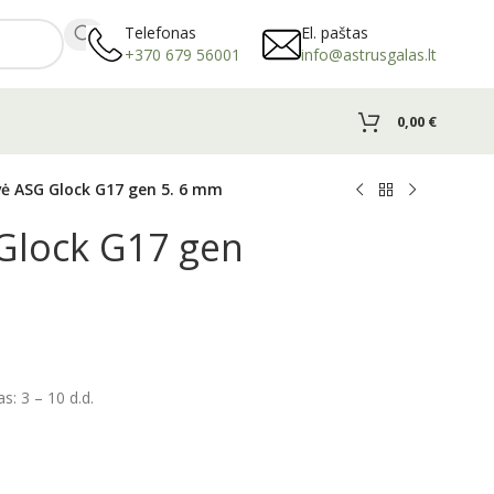
Telefonas
El. paštas
+370 679 56001
info@astrusgalas.lt
0,00
€
ė ASG Glock G17 gen 5. 6 mm
Glock G17 gen
: 3 – 10 d.d.