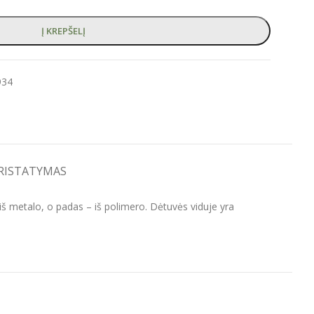
Į KREPŠELĮ
934
PRISTATYMAS
š metalo, o padas – iš polimero. Dėtuvės viduje yra