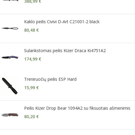
388,99
€
Kaklo peilis Civivi D-Art C21001-2 black
80,48
€
Sulankstomas peilis Kizer Draca Ki4751A2
174,99
€
Treniruočių peilis ESP Hard
15,99
€
Peilis Kizer Drop Bear 1094A2 su fiksuotais ašmenimis
80,20
€