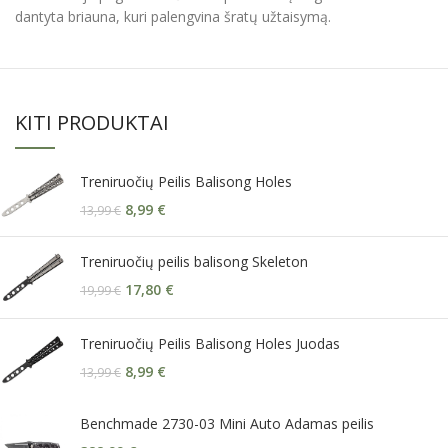
dantyta briauna, kuri palengvina šratų užtaisymą.
KITI PRODUKTAI
Treniruočių Peilis Balisong Holes
8,99
€
13,99
€
Treniruočių peilis balisong Skeleton
17,80
€
19,99
€
Treniruočių Peilis Balisong Holes Juodas
8,99
€
13,99
€
Benchmade 2730-03 Mini Auto Adamas peilis