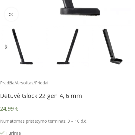
Spustelėkite, kad padidintumėte
Pradžia
/
Airsoftas
/
Priedai
Dėtuvė Glock 22 gen 4, 6 mm
24,99
€
Numatomas pristatymo terminas: 3 – 10 d.d.
Turime