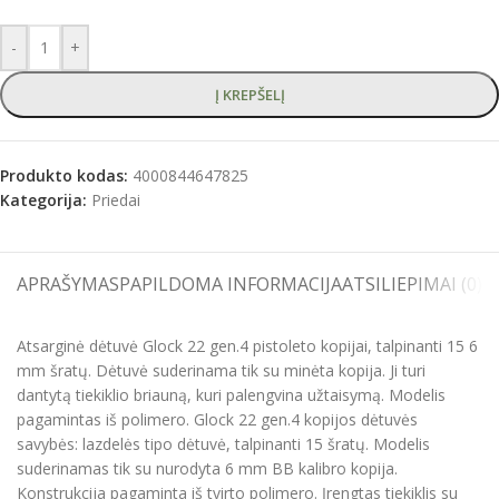
-
+
Į KREPŠELĮ
Produkto kodas:
4000844647825
Kategorija:
Priedai
APRAŠYMAS
PAPILDOMA INFORMACIJA
ATSILIEPIMAI (0)
S
Atsarginė dėtuvė Glock 22 gen.4 pistoleto kopijai, talpinanti 15 6
mm šratų. Dėtuvė suderinama tik su minėta kopija. Ji turi
dantytą tiekiklio briauną, kuri palengvina užtaisymą. Modelis
pagamintas iš polimero. Glock 22 gen.4 kopijos dėtuvės
savybės: lazdelės tipo dėtuvė, talpinanti 15 šratų. Modelis
suderinamas tik su nurodyta 6 mm BB kalibro kopija.
Konstrukcija pagaminta iš tvirto polimero. Įrengtas tiekiklis su