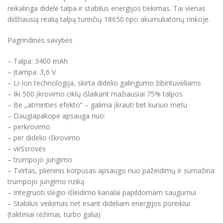
reikalinga didelė talpa ir stabilus energijos tiekimas. Tai vienas
didžiausią realią talpą turinčių 18650 tipo akumuliatorių rinkoje.
Pagrindinės savybės
– Talpa: 3400 mAh
– Įtampa: 3,6 V
– Li-Ion technologija, skirta didelio galingumo žibintuvėliams
– Iki 500 įkrovimo ciklų išlaikant mažiausiai 75% talpos
– Be „atminties efekto“ – galima įkrauti bet kuriuo metu
– Daugiapakopė apsauga nuo:
– perkrovimo
– per didelio iškrovimo
– viršsrovės
– trumpojo jungimo
– Tvirtas, plieninis korpusas apsaugo nuo pažeidimų ir sumažina
trumpojo jungimo riziką
– Integruoti slėgio išleidimo kanalai papildomam saugumui
– Stabilus veikimas net esant dideliam energijos poreikiui
(taktiniai rėžimai, turbo galia)