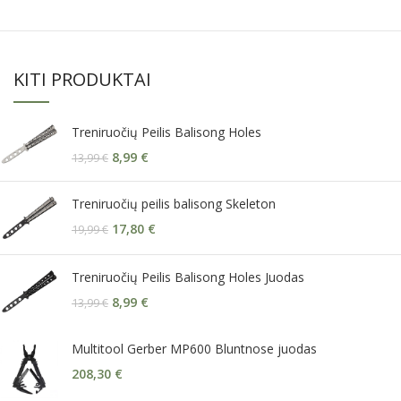
KITI PRODUKTAI
Treniruočių Peilis Balisong Holes
8,99
€
13,99
€
Treniruočių peilis balisong Skeleton
17,80
€
19,99
€
Treniruočių Peilis Balisong Holes Juodas
8,99
€
13,99
€
Multitool Gerber MP600 Bluntnose juodas
208,30
€