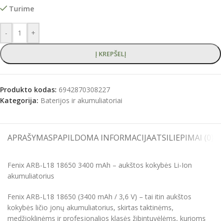
Turime
-
+
Į KREPŠELĮ
Produkto kodas:
6942870308227
Kategorija:
Baterijos ir akumuliatoriai
APRAŠYMAS
PAPILDOMA INFORMACIJA
ATSILIEPIMAI (0)
S
Fenix ARB-L18 18650 3400 mAh – aukštos kokybės Li-Ion
akumuliatorius
Fenix ARB-L18 18650 (3400 mAh / 3,6 V) – tai itin aukštos
kokybės ličio jonų akumuliatorius, skirtas taktinėms,
medžioklinėms ir profesjonalios klasės žibintuvėlėms, kurioms