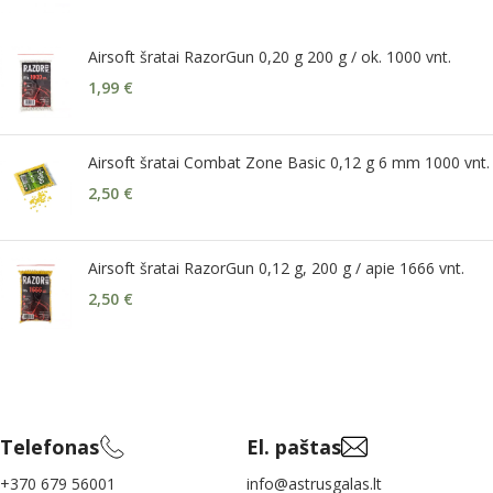
Airsoft šratai RazorGun 0,20 g 200 g / ok. 1000 vnt.
1,99
€
Airsoft šratai Combat Zone Basic 0,12 g 6 mm 1000 vnt.
2,50
€
Airsoft šratai RazorGun 0,12 g, 200 g / apie 1666 vnt.
2,50
€
Telefonas
El. paštas
+370 679 56001
info@astrusgalas.lt