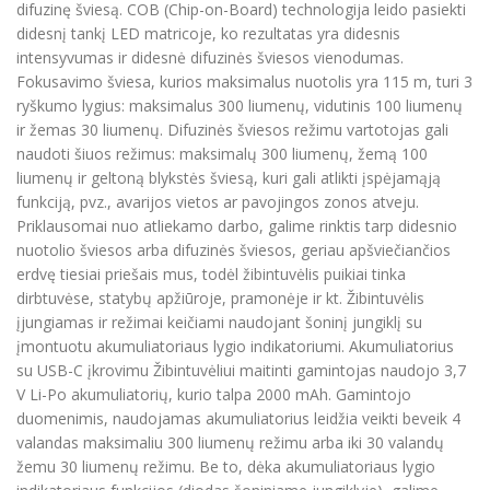
difuzinę šviesą. COB (Chip-on-Board) technologija leido pasiekti
didesnį tankį LED matricoje, ko rezultatas yra didesnis
intensyvumas ir didesnė difuzinės šviesos vienodumas.
Fokusavimo šviesa, kurios maksimalus nuotolis yra 115 m, turi 3
ryškumo lygius: maksimalus 300 liumenų, vidutinis 100 liumenų
ir žemas 30 liumenų. Difuzinės šviesos režimu vartotojas gali
naudoti šiuos režimus: maksimalų 300 liumenų, žemą 100
liumenų ir geltoną blykstės šviesą, kuri gali atlikti įspėjamąją
funkciją, pvz., avarijos vietos ar pavojingos zonos atveju.
Priklausomai nuo atliekamo darbo, galime rinktis tarp didesnio
nuotolio šviesos arba difuzinės šviesos, geriau apšviečiančios
erdvę tiesiai priešais mus, todėl žibintuvėlis puikiai tinka
dirbtuvėse, statybų apžiūroje, pramonėje ir kt. Žibintuvėlis
įjungiamas ir režimai keičiami naudojant šoninį jungiklį su
įmontuotu akumuliatoriaus lygio indikatoriumi. Akumuliatorius
su USB-C įkrovimu Žibintuvėliui maitinti gamintojas naudojo 3,7
V Li-Po akumuliatorių, kurio talpa 2000 mAh. Gamintojo
duomenimis, naudojamas akumuliatorius leidžia veikti beveik 4
valandas maksimaliu 300 liumenų režimu arba iki 30 valandų
žemu 30 liumenų režimu. Be to, dėka akumuliatoriaus lygio