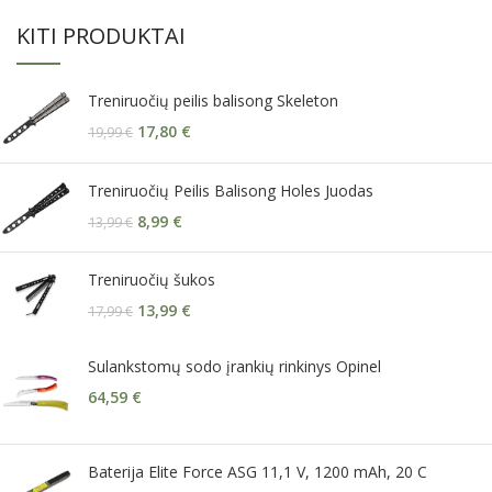
KITI PRODUKTAI
Treniruočių peilis balisong Skeleton
17,80
€
19,99
€
Treniruočių Peilis Balisong Holes Juodas
8,99
€
13,99
€
Treniruočių šukos
13,99
€
17,99
€
Sulankstomų sodo įrankių rinkinys Opinel
64,59
€
Baterija Elite Force ASG 11,1 V, 1200 mAh, 20 C