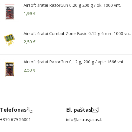
Airsoft šratai RazorGun 0,20 g 200 g / ok. 1000 vnt.
1,99
€
Airsoft šratai Combat Zone Basic 0,12 g 6 mm 1000 vnt.
2,50
€
Airsoft šratai RazorGun 0,12 g, 200 g / apie 1666 vnt.
2,50
€
Telefonas
El. paštas
+370 679 56001
info@astrusgalas.lt