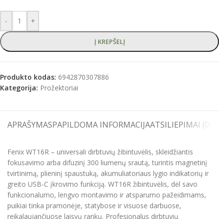
-
+
Į KREPŠELĮ
Produkto kodas:
6942870307886
Kategorija:
Prožektoriai
APRAŠYMAS
PAPILDOMA INFORMACIJA
ATSILIEPIMAI (0)
S
Fenix WT16R – universali dirbtuvių žibintuvėlis, skleidžiantis
fokusavimo arba difuzinį 300 liumenų srautą, turintis magnetinį
tvirtinimą, plieninį spaustuką, akumuliatoriaus lygio indikatorių ir
greito USB-C įkrovimo funkciją. WT16R žibintuvėlis, dėl savo
funkcionalumo, lengvo montavimo ir atsparumo pažeidimams,
puikiai tinka pramonėje, statybose ir visuose darbuose,
reikalaujančiuose laisvų rankų. Profesionalus dirbtuvių