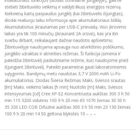
indikatoriaus funkcijos (diodas šoniniame jungiklyje), galime
stebėti žibintuvėlio veikimą ir valdyti likusį energijos rezervą.
Kiekvieną kartą paspaudus jungiklį (kai žibintuvėlis išjungtas),
diodai realiuoju laiku informuoja apie akumuliatoriaus būklę.
Akumuliatorius įkraunamas per USB-C prievadą. Viso įkrovimo
laikas yra tik 100 minučių (įkraunant 2A srovė), kas yra itin
svarbu dirbant, reikalaujant dažnai naudotis apšvietimu.
Žibintuvėlyje naudojama apsauga nuo atvirkštinio poliškumo,
jungiklio užraktas ir atminties režimas. Ši funkcija įsimena ir
paleidžia žibintuvėlį paskutiniame režime, kurį naudojome prieš
išjungiant žibintuvėlį. Pateikti parametrai gauti laboratorinėmis
sąlygomis. Bandymų metu naudotas 3,7 V 2000 mAh Li-Po
akumuliatorius. Diodas Šviesa Režimas Maks. šviesos srautas
[lm] Maks. veikimo laikas [h min] Nuotolis [m] Maks. šviesos
intensyvumas [cd] Cree XP-E2 Koncentruota aukštas 300 3 h 50
min 115 3200 vidutinis 100 9 h 20 min 65 1070 žemas 30 30 h
35 320 LED COB Difuzinė aukštas 300 3 h 50 min 23 130 žemas
100 9 h 20 min 14 50 geltona blykstės 10 – – –