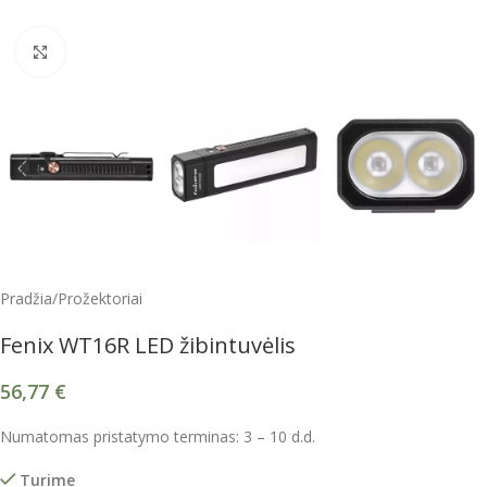
Spustelėkite, kad padidintumėte
Pradžia
/
Prožektoriai
Fenix WT16R LED žibintuvėlis
56,77
€
Numatomas pristatymo terminas: 3 – 10 d.d.
Turime