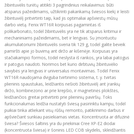
žibintuvėlis turėtų atitikti 3 pagrindinius reikalavimus: būti
atsparus pažeidimams, užtikrinti pakankamą šviesos kiekį ir leisti
žibintuvėlį pritvirtinti taip, kad jis optimaliai apšviestų mūsų
darbo vietą. Fenix WT16R korpusas pagamintas iš
polikarbonato, todėl žibintuvėlis yra ne tik atsparus kritimui ir
mechaniniams pažeidimams, bet ir lengvas. Su įmontuotu
akumuliatoriumi žibintuvėlis sveria tik 129 g, todėl galite beveik
pamiršti apie jo buvimą ant diržo ar kišenėje. Korpusas yra
stačiakampio formos, todėl neslysta iš rankos, yra labai patogus
ir patogus naudoti. Norimos bet kurio dirbtuvių žibintuvėlio
savybės yra lengvas ir universalus montavimas. Todėl Fenix
WT16R naudojama dviguba tvirtinimo sistema, t. y. tvirtas
plieninis spaustukas, leidžiantis nešioti žibintuvėlį ant įrankių
diržo, kombinezono ar prie krepšio, ir magnetinės plokštės,
leidžiančios greitai pritvirtinti prie plieninių paviršių. Toks
funkcionalumas leidžia nustatyti šviesą pasirinktu kampu, todėl
puikiai tinka atliekant visų rūšių remonto, patikrinimo darbus ir
apšviečiant sunkiau pasiekiamas vietas. Koncentruota ar difuzinė
šviesa? Šviesos šaltinis yra du priekiniai Cree XP-E2 diodai
(koncentruota šviesa) ir šoninis LED COB skydelis, skleidžiantis