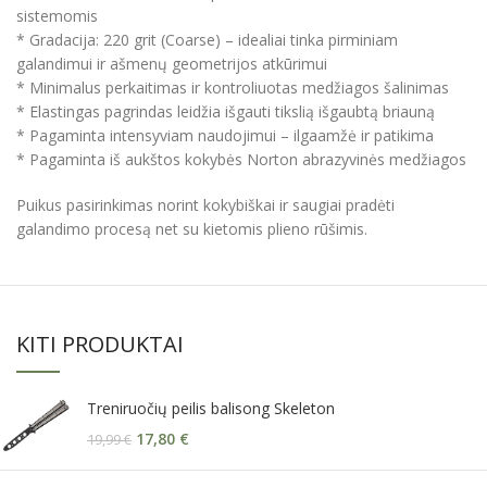
sistemomis
* Gradacija: 220 grit (Coarse) – idealiai tinka pirminiam
galandimui ir ašmenų geometrijos atkūrimui
* Minimalus perkaitimas ir kontroliuotas medžiagos šalinimas
* Elastingas pagrindas leidžia išgauti tikslią išgaubtą briauną
* Pagaminta intensyviam naudojimui – ilgaamžė ir patikima
* Pagaminta iš aukštos kokybės Norton abrazyvinės medžiagos
Puikus pasirinkimas norint kokybiškai ir saugiai pradėti
galandimo procesą net su kietomis plieno rūšimis.
KITI PRODUKTAI
Treniruočių peilis balisong Skeleton
17,80
€
19,99
€