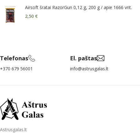
Airsoft šratai RazorGun 0,12 g, 200 g / apie 1666 vnt.
2,50
€
Telefonas
El. paštas
+370 679 56001
info@astrusgalas.lt
Astrusgalas.lt