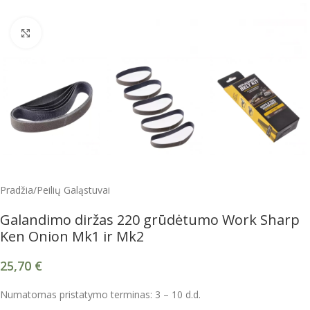
Spustelėkite, kad padidintumėte
Pradžia
/
Peilių Galąstuvai
Galandimo diržas 220 grūdėtumo Work Sharp
Ken Onion Mk1 ir Mk2
25,70
€
Numatomas pristatymo terminas: 3 – 10 d.d.