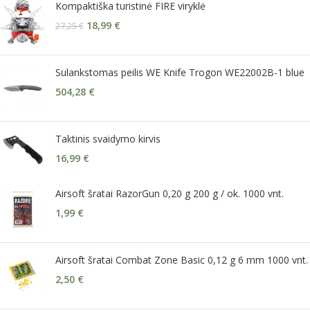
Kompaktiška turistinė FIRE viryklė
18,99
€
27,25
€
Sulankstomas peilis WE Knife Trogon WE22002B-1 blue
504,28
€
Taktinis svaidymo kirvis
16,99
€
Airsoft šratai RazorGun 0,20 g 200 g / ok. 1000 vnt.
1,99
€
Airsoft šratai Combat Zone Basic 0,12 g 6 mm 1000 vnt.
2,50
€