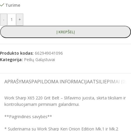
Turime
-
+
Į KREPŠELĮ
Produkto kodas:
662949041096
Kategorija:
Peilių Galąstuvai
APRAŠYMAS
PAPILDOMA INFORMACIJA
ATSILIEPIMAI (0)
S
Work Sharp X65 220 Grit Belt – šlifavimo juosta, skirta tiksliam ir
kontroliuojamam pirminiam galandimui.
**Pagrindinės savybės**
* Suderinama su Work Sharp Ken Onion Edition Mk.1 ir Mk.2