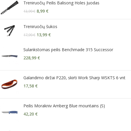
Treniruočių Peilis Balisong Holes Juodas
8,99
€
13,99
€
Treniruočių šukos
13,99
€
17,99
€
Sulankstomas peilis Benchmade 315 Successor
228,99
€
Galandimo diržai P220, skirti Work Sharp WSKTS 6 vnt
17,58
€
Peilis Morakniv Amberg Blue mountains (S)
42,20
€