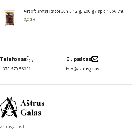
Airsoft šratai RazorGun 0,12 g, 200 g / apie 1666 vnt.
2,50
€
Telefonas
El. paštas
+370 679 56001
info@astrusgalas.lt
Astrusgalas.lt