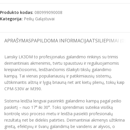
Produkto kodas:
080999090008
Kategorija:
Peilių Galąstuvai
APRAŠYMAS
PAPILDOMA INFORMACIJA
ATSILIEPIMAI (0)
S
Lansky LK3DM to profesjonalus galandimo rinkinys su trimis
deimantiniais akmenimis, tvirtu spaustuvu ir reguliuojamomis
kreipiančiosiomis, leidžiančiomis išlaikyti tikslų galandimo
kampą. Tai vienas populiariausių ir patikimiausių sistemų,
užtikrinantis aštrią ir lygią briauną net ant kietų plienų, tokių kaip
CPM-S30V ar M390.
Sistema leidžia lengvai pasirinkti galandimo kampą pagal peilio
paskirtį – nuo 17° iki 30°. Toks sprendimas suteikia visišką
kontrolę viso proceso metu ir leidžia pasiekti profesionalų
rezultatą net be didelės patirties. Deimantiniai akmenys užtikrina
greitą, efektyvų ir švarų galandimą be vandens ar alyvos, o