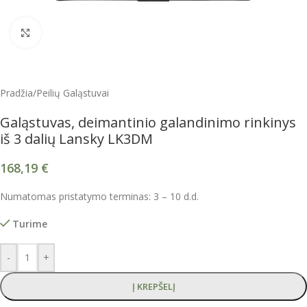
Spustelėkite, kad padidintumėte
Pradžia
/
Peilių Galąstuvai
Galąstuvas, deimantinio galandinimo rinkinys
iš 3 dalių Lansky LK3DM
168,19
€
Numatomas pristatymo terminas: 3 – 10 d.d.
Turime
-
+
Į KREPŠELĮ