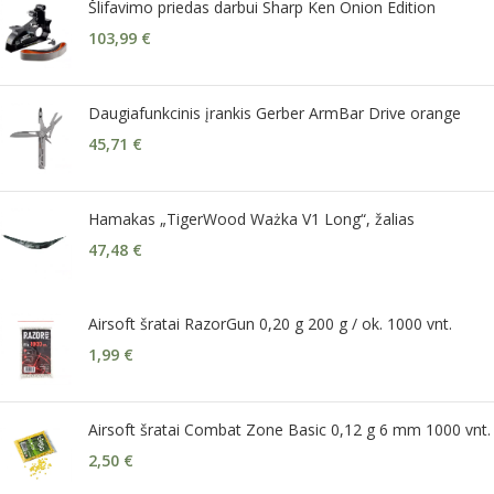
Šlifavimo priedas darbui Sharp Ken Onion Edition
103,99
€
Daugiafunkcinis įrankis Gerber ArmBar Drive orange
45,71
€
Hamakas „TigerWood Ważka V1 Long“, žalias
47,48
€
Airsoft šratai RazorGun 0,20 g 200 g / ok. 1000 vnt.
1,99
€
Airsoft šratai Combat Zone Basic 0,12 g 6 mm 1000 vnt.
2,50
€