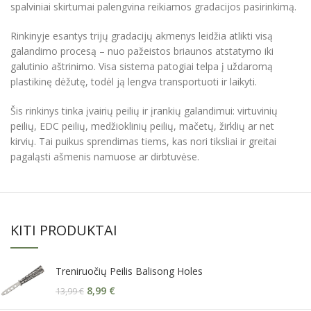
spalviniai skirtumai palengvina reikiamos gradacijos pasirinkimą.
Rinkinyje esantys trijų gradacijų akmenys leidžia atlikti visą
galandimo procesą – nuo pažeistos briaunos atstatymo iki
galutinio aštrinimo. Visa sistema patogiai telpa į uždaromą
plastikinę dėžutę, todėl ją lengva transportuoti ir laikyti.
Šis rinkinys tinka įvairių peilių ir įrankių galandimui: virtuvinių
peilių, EDC peilių, medžioklinių peilių, mačetų, žirklių ar net
kirvių. Tai puikus sprendimas tiems, kas nori tiksliai ir greitai
pagaląsti ašmenis namuose ar dirbtuvėse.
KITI PRODUKTAI
Treniruočių Peilis Balisong Holes
8,99
€
13,99
€