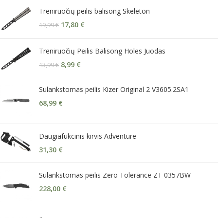
Treniruočių peilis balisong Skeleton
17,80
€
19,99
€
Treniruočių Peilis Balisong Holes Juodas
8,99
€
13,99
€
Sulankstomas peilis Kizer Original 2 V3605.2SA1
68,99
€
Daugiafukcinis kirvis Adventure
31,30
€
Sulankstomas peilis Zero Tolerance ZT 0357BW
228,00
€