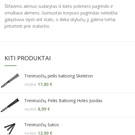
Šlifavimo akmuo sudarytas iš kieto polimero pagrindo ir
smulkaus akmens. Gumuotas korpuso pagrindas neleidžia
galąstuvui slysti ant stalo, o dėka skylučių jį galima tvirtai
pritvirtinti prie stalviršio.
KITI PRODUKTAI
Treniruočių peilis balisong Skeleton
17,80
€
19,99
€
Treniruočių Peilis Balisong Holes Juodas
8,99
€
13,99
€
Treniruočių šukos
13,99
€
17,99
€