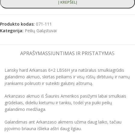
Į KREPŠELĮ
Produkto kodas:
071-111
Kategorija:
Peilių Galąstuvai
APRAŠYMAS
SIUNTIMAS IR PRISTATYMAS
Lansky hard Arkansas 6×2 LBS6H yra natūralus smulkiagrūdis
galandimo akmuo, skirtas peiliams ir visų rūšių dirbtuvių ir namų
įrankiams poliruoti ir suteikti galutinį aštrumą.
Arkanzaso akmuo iš Šiaurės Amerikos pasižymi labai smulkiais
grūdeliais, dideliu kietumu ir tankiu, todėl yra puiki peilių
galandimo medžiaga.
Galandimas ant Arkanzaso akmens užima daug laiko, tačiau
pjovimo briauna išlieka aštri daug ilgiau.