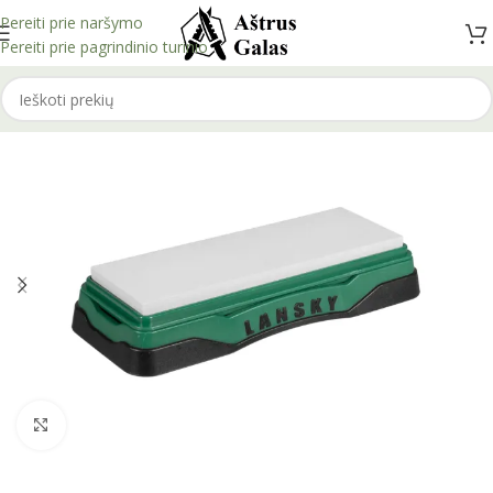
Pereiti prie naršymo
Pereiti prie pagrindinio turinio
Spustelėkite, kad padidintumėte