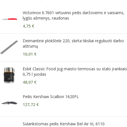
Victorinox 6.7601 virtuvinis peilis daržovėms ir vaisiams,
lygūs ašmenys, raudonas
4,75
€
Deimantinė plokštelė 220, skirta tiksliai reguliuoti darbo
aštrumą
10,01
€
Esbit Classic Food Jug maisto termosas su stalo įrankiais
0,75 l juodas
48,07
€
Peilis Kershaw Scallion 1620FL
127,72
€
Sulankstomas peilis Kershaw Bel Air XL 6110