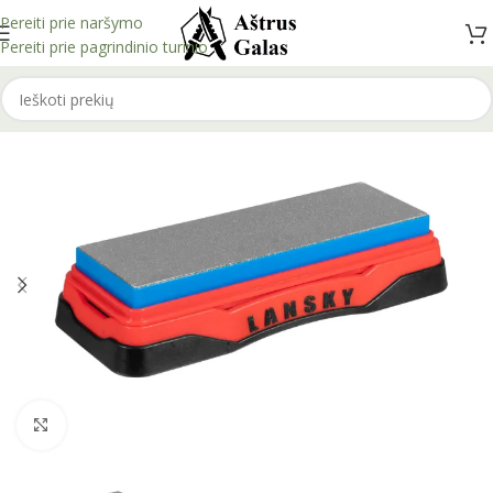
Pereiti prie naršymo
Pereiti prie pagrindinio turinio
Spustelėkite, kad padidintumėte