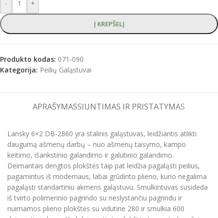
-
+
Į KREPŠELĮ
Produkto kodas:
071-090
Kategorija:
Peilių Galąstuvai
APRAŠYMAS
SIUNTIMAS IR PRISTATYMAS
Lansky 6×2 DB-2860 yra stalinis galąstuvas, leidžiantis atlikti
daugumą ašmenų darbų – nuo ​​ašmenų taisymo, kampo
keitimo, išankstinio galandimo ir galutinio galandimo.
Deimantais dengtos plokštės taip pat leidžia pagaląsti peilius,
pagamintus iš modernaus, labai grūdinto plieno, kurio negalima
pagaląsti standartiniu akmens galąstuvu.
Smulkintuvas susideda
iš tvirto polimerinio pagrindo su neslystančiu pagrindu ir
nuimamos plieno plokštės su vidutine 280 ir smulkia 600