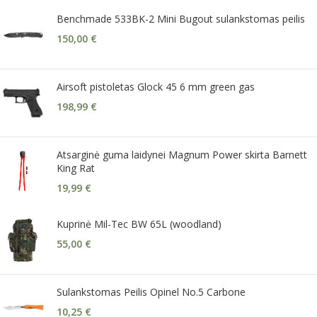
Benchmade 533BK-2 Mini Bugout sulankstomas peilis
150,00
€
Airsoft pistoletas Glock 45 6 mm green gas
198,99
€
Atsarginė guma laidynei Magnum Power skirta Barnett
King Rat
19,99
€
Kuprinė Mil-Tec BW 65L (woodland)
55,00
€
Sulankstomas Peilis Opinel No.5 Carbone
10,25
€