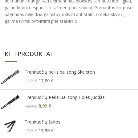
deimantine danga.
Kad deimantinės plokštės tarnautų kuo ilgiau,
galanddami nespauskite ašmenų per stipriai.
Gumuotas korpuso
pagrindas neleidžia galąstuvui slysti ant stalo, o dėka skylių jį
galima tvirtai pritvirtinti prie stalviršio.
KITI PRODUKTAI
Treniruočių peilis balisong Skeleton
17,80
€
19,99
€
Treniruočių Peilis Balisong Holes Juodas
8,99
€
13,99
€
Treniruočių šukos
13,99
€
17,99
€