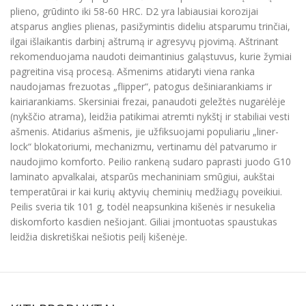
plieno, grūdinto iki 58-60 HRC. D2 yra labiausiai korozijai
atsparus anglies plienas, pasižymintis dideliu atsparumu trinčiai,
ilgai išlaikantis darbinį aštrumą ir agresyvų pjovimą. Aštrinant
rekomenduojama naudoti deimantinius galąstuvus, kurie žymiai
pagreitina visą procesą. Ašmenims atidaryti viena ranka
naudojamas frezuotas „flipper“, patogus dešiniarankiams ir
kairiarankiams. Skersiniai frezai, panaudoti geležtės nugarėlėje
(nykščio atrama), leidžia patikimai atremti nykštį ir stabiliai vesti
ašmenis. Atidarius ašmenis, jie užfiksuojami populiariu „liner-
lock“ blokatoriumi, mechanizmu, vertinamu dėl patvarumo ir
naudojimo komforto. Peilio rankeną sudaro paprasti juodo G10
laminato apvalkalai, atsparūs mechaniniam smūgiui, aukštai
temperatūrai ir kai kurių aktyvių cheminių medžiagų poveikiui.
Peilis sveria tik 101 g, todėl neapsunkina kišenės ir nesukelia
diskomforto kasdien nešiojant. Giliai įmontuotas spaustukas
leidžia diskretiškai nešiotis peilį kišenėje.