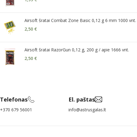
Airsoft šratai Combat Zone Basic 0,12 g 6 mm 1000 vnt.
2,50
€
Airsoft šratai RazorGun 0,12 g, 200 g / apie 1666 vnt.
2,50
€
Telefonas
El. paštas
+370 679 56001
info@astrusgalas.lt