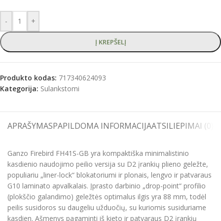
-
+
Į KREPŠELĮ
Produkto kodas:
717340624093
Kategorija:
Sulankstomi
APRAŠYMAS
PAPILDOMA INFORMACIJA
ATSILIEPIMAI (0)
S
Ganzo Firebird FH41S-GB yra kompaktiška minimalistinio
kasdienio naudojimo peilio versija su D2 įrankių plieno geležte,
populiariu „liner-lock“ blokatoriumi ir plonais, lengvo ir patvaraus
G10 laminato apvalkalais. Įprasto darbinio „drop-point“ profilio
(plokščio galandimo) geležtės optimalus ilgis yra 88 mm, todėl
peilis susidoros su daugeliu užduočių, su kuriomis susiduriame
kasdien. Ašmenys pagaminti iš kieto ir patvaraus D2 įrankių