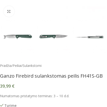
Spustelėkite, kad padidintumėte
Pradžia
/
Peiliai
/
Sulankstomi
Ganzo Firebird sulankstomas peilis FH41S-GB
39,99
€
Numatomas pristatymo terminas: 3 – 10 d.d.
Turime