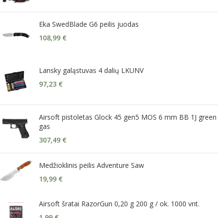
Eka SwedBlade G6 peilis juodas
108,99
€
Lansky galąstuvas 4 dalių LKUNV
97,23
€
Airsoft pistoletas Glock 45 gen5 MOS 6 mm BB 1J green
gas
307,49
€
Medžioklinis peilis Adventure Saw
19,99
€
Airsoft šratai RazorGun 0,20 g 200 g / ok. 1000 vnt.
1,99
€