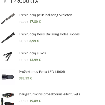
KITI PRODUKTAI
Treniruočių peilis balisong Skeleton
17,80
€
19,99
€
Treniruočių Peilis Balisong Holes Juodas
8,99
€
13,99
€
Treniruočių šukos
13,99
€
17,99
€
Prožektorius Fenix LED LR60R
388,99
€
Daugiafunkcinis prožektorius-žibintuvėlis
19,89
€
27,50
€