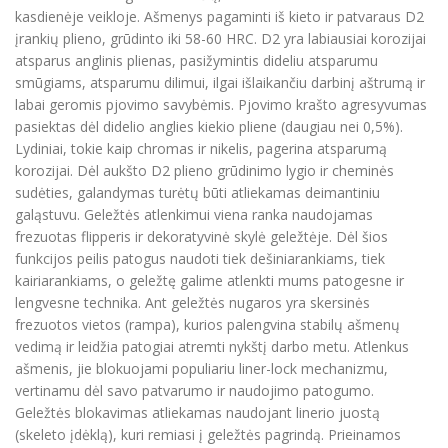
kasdienėje veikloje. Ašmenys pagaminti iš kieto ir patvaraus D2
įrankių plieno, grūdinto iki 58-60 HRC. D2 yra labiausiai korozijai
atsparus anglinis plienas, pasižymintis dideliu atsparumu
smūgiams, atsparumu dilimui, ilgai išlaikančiu darbinį aštrumą ir
labai geromis pjovimo savybėmis. Pjovimo krašto agresyvumas
pasiektas dėl didelio anglies kiekio pliene (daugiau nei 0,5%).
Lydiniai, tokie kaip chromas ir nikelis, pagerina atsparumą
korozijai. Dėl aukšto D2 plieno grūdinimo lygio ir cheminės
sudėties, galandymas turėtų būti atliekamas deimantiniu
galąstuvu. Geležtės atlenkimui viena ranka naudojamas
frezuotas flipperis ir dekoratyvinė skylė geležtėje. Dėl šios
funkcijos peilis patogus naudoti tiek dešiniarankiams, tiek
kairiarankiams, o geležtę galime atlenkti mums patogesne ir
lengvesne technika. Ant geležtės nugaros yra skersinės
frezuotos vietos (rampa), kurios palengvina stabilų ašmenų
vedimą ir leidžia patogiai atremti nykštį darbo metu. Atlenkus
ašmenis, jie blokuojami populiariu liner-lock mechanizmu,
vertinamu dėl savo patvarumo ir naudojimo patogumo.
Geležtės blokavimas atliekamas naudojant linerio juostą
(skeleto įdėklą), kuri remiasi į geležtės pagrindą. Prieinamos