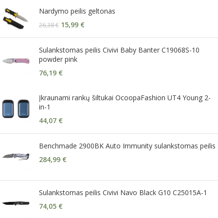
Nardymo peilis geltonas
15,99
€
26,38
€
Sulankstomas peilis Civivi Baby Banter C19068S-10
powder pink
76,19
€
Įkraunami rankų šiltukai OcoopaFashion UT4 Young 2-
in-1
44,07
€
Benchmade 2900BK Auto Immunity sulankstomas peilis
284,99
€
Sulankstomas peilis Civivi Navo Black G10 C25015A-1
74,05
€