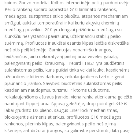
kainos Ganzo modeliai Kolbos internetinėje peilių parduotuvėje
Peilio rankeną sudaro paprastos G10 laminato rankenos,
medžiagos, sustiprintos stiklo pluoštu, atsparios mechaniniam
smūgiui, aukštai temperatūrai ir kai kurių aktyvių cheminių
medžiagų poveikiui. G10 yra lengvai prižiūrima medžiaga su
šiurkščiu neslystančiu paviršiumi, užtikrinančiu stabilų peilio
suėmimą. Profiluotas ir aukštai esantis klipas leidžia diskretiškai
nešiotis peilį kišenėje. Gamintojas nepamiršo ir angos,
leidžiančios įpinti dekoratyvinį pintinį arba virvelės gabalą,
palengvinantį peilio ištraukimą. Firebird FH921 yra biudžetinis
sulankstomas peilis, kuris puikiai tinka veiklai lauke, kasdienėms
užduotims ir kitiems darbams, reikalaujantiems tvirto ir gerai
pjaunančio įrankio. Savybės: biudžetinis sulankstomas peilis
kasdieniam naudojimui, turizmui ir kitoms užduotims,
reikalaujančioms aštraus įrankio, viena ranka atlenkiama geležtė
naudojant flipperį arba išpjovą geležtėje, drop-point geležtė iš
labai grūdinto D2 plieno, saugus Liner lock mechanizmas,
blokuojantis ašmenis atlenkus, profiliuotos G10 medžiagos
rankenos, plieninis klipas, palengvinantis peilio nešiojimą
kišenėje, ant diržo ar įrangos, su galimybe perstumti į kitą pusę.