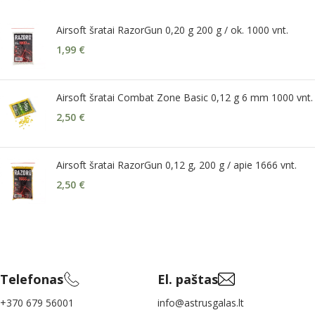
Airsoft šratai RazorGun 0,20 g 200 g / ok. 1000 vnt.
1,99
€
Airsoft šratai Combat Zone Basic 0,12 g 6 mm 1000 vnt.
2,50
€
Airsoft šratai RazorGun 0,12 g, 200 g / apie 1666 vnt.
2,50
€
Telefonas
El. paštas
+370 679 56001
info@astrusgalas.lt