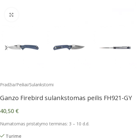
Spustelėkite, kad padidintumėte
Pradžia
/
Peiliai
/
Sulankstomi
Ganzo Firebird sulankstomas peilis FH921-GY
40,50
€
Numatomas pristatymo terminas: 3 – 10 d.d.
Turime