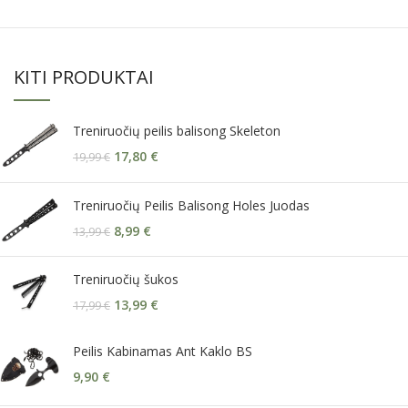
KITI PRODUKTAI
Treniruočių peilis balisong Skeleton
17,80
€
19,99
€
Treniruočių Peilis Balisong Holes Juodas
8,99
€
13,99
€
Treniruočių šukos
13,99
€
17,99
€
Peilis Kabinamas Ant Kaklo BS
9,90
€