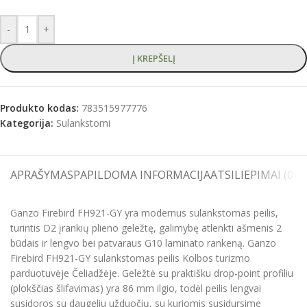
-
+
Į KREPŠELĮ
Produkto kodas:
783515977776
Kategorija:
Sulankstomi
APRAŠYMAS
PAPILDOMA INFORMACIJA
ATSILIEPIMAI (0)
S
Ganzo Firebird FH921-GY yra modernus sulankstomas peilis,
turintis D2 įrankių plieno geležtę, galimybę atlenkti ašmenis 2
būdais ir lengvo bei patvaraus G10 laminato rankeną. Ganzo
Firebird FH921-GY sulankstomas peilis Kolbos turizmo
parduotuvėje Čeliadžėje. Geležtė su praktišku drop-point profiliu
(plokščias šlifavimas) yra 86 mm ilgio, todėl peilis lengvai
susidoros su daugeliu užduočių, su kuriomis susidursime