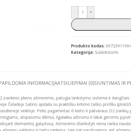
-
+
e
Produkto kodas:
6972591190
Kategorija:
Sulankstomi
PAPILDOMA INFORMACIJA
ATSILIEPIMAI (0)
SIUNTIMAS IR 
rankinio plieno ašmenimis, patogia lankstymo sistema ir dangčiais i
e Čeladėje Satino apdaila su praktišku kritimo taško profiliu (plokšči
dienėje veikloje. Peilis pagamintas iš kieto ir patvaraus D2 įrankių pl
smūgiams, atsparumu dilimui, ilgalaikiu aštrumu ir labai geromis pjovi
dojant deimantinį galąstuvą. Ašmenims išlankstyti viena ranka naudo
ilų ašmenų valdymą ir tvirtą rankeną, taip pat naudojamos ant ašmenų n