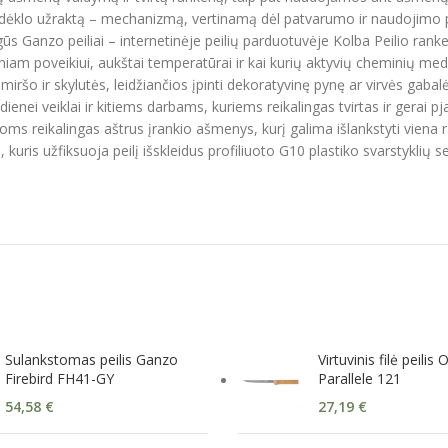
ų įdėklo užraktą – mechanizmą, vertinamą dėl patvarumo ir naudojim
igūs Ganzo peiliai – internetinėje peilių parduotuvėje Kolba Peilio r
iam poveikiui, aukštai temperatūrai ir kai kurių aktyvių cheminių medž
miršo ir skylutės, leidžiančios įpinti dekoratyvinę pynę ar virvės gabalė
dienei veiklai ir kitiems darbams, kuriems reikalingas tvirtas ir gerai
oms reikalingas aštrus įrankio ašmenys, kurį galima išlankstyti viena 
ris užfiksuoja peilį išskleidus profiliuoto G10 plastiko svarstyklių se
Sulankstomas peilis Ganzo
Virtuvinis filė peilis 
Firebird FH41-GY
Parallele 121
54,58
€
27,19
€