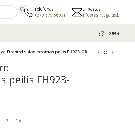
Telefonas
El. paštas
+370 679 56001
info@astrusgalas.lt
0,00
€
zo Firebird sulankstomas peilis FH923-OR
rd
 peilis FH923-
: 3 – 10 d.d.