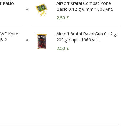
t Kaklo
Airsoft šratai Combat Zone
Basic 0,12 g 6 mm 1000 vnt.
2,50
€
 WE Knife
Airsoft šratai RazorGun 0,12 g,
1B-2
200 g / apie 1666 vnt.
2,50
€