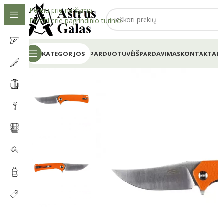
Pereiti prie naršymo
Pereiti prie pagrindinio turinio
KATEGORIJOS
PARDUOTUVĖ
IŠPARDAVIMAS
KONTAKTAI