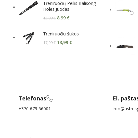
Treniruočių Peilis Balisong
Holes Juodas
8,99
€
13,99
€
Treniruočių šukos
13,99
€
17,99
€
Telefonas
El. pašta
+370 679 56001
info@astrusg