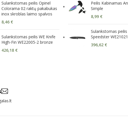
Sulankstomas peilis Opinel
Peilis Kabinamas An
Colorama 02 raktų pakabukas
Simple
inox skroblas laimo spalvos
8,99
€
8,46
€
Sulankstomas peilis
Sulankstomas peilis WE Knife
Speedster WE2102
High-Fin WE22005-2 bronze
396,62
€
426,18
€
s
alas.lt