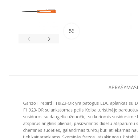
Spustelėkite, kad padidintumėt
APRAŠYMAS
Ganzo Firebird FH923-OR yra patogus EDC aplankas su D2 į
FH923-OR sulankstomas peilis Kolba turistinėje parduotuvėj
susidoros su daugeliu užduočių, su kuriomis susidursime kas
atsparus anglinis plienas, pasižymintis dideliu atsparumu 
cheminės sudėties, galandimas turėtų būti atliekamas nau
tiek kairiarankiams. Skersinės frezos, atsakingos už stab