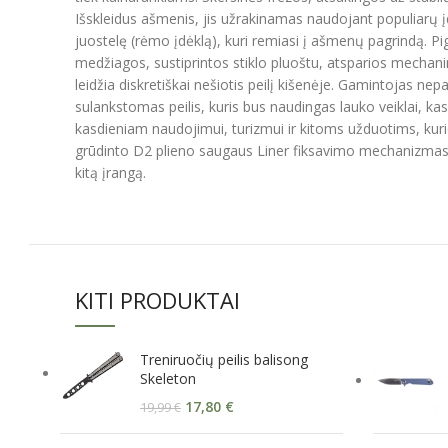
Išskleidus ašmenis, jis užrakinamas naudojant populiar
juostelę (rėmo įdėklą), kuri remiasi į ašmenų pagrindą. P
medžiagos, sustiprintos stiklo pluoštu, atsparios mechanin
leidžia diskretiškai nešiotis peilį kišenėje. Gamintojas nepa
sulankstomas peilis, kuris bus naudingas lauko veiklai, kas
kasdieniam naudojimui, turizmui ir kitoms užduotims, kuri
grūdinto D2 plieno saugaus Liner fiksavimo mechanizmas, ku
kitą įrangą.
KITI PRODUKTAI
Treniruočių peilis balisong
Skeleton
17,80
€
19,99
€