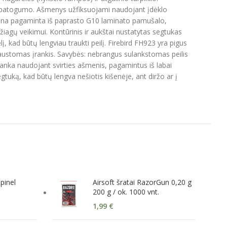
o patogumo. Ašmenys užfiksuojami naudojant įdėklo
ankena pagaminta iš paprasto G10 laminato pamušalo,
iagų veikimui. Kontūrinis ir aukštai nustatytas segtukas
lį, kad būtų lengviau traukti peilį. Firebird FH923 yra pigus
 pjaustomas įrankis. Savybės: nebrangus sulankstomas peilis
ranka naudojant svirties ašmenis, pagamintus iš labai
gtuką, kad būtų lengva nešiotis kišenėje, ant diržo ar į
Opinel
Airsoft šratai RazorGun 0,20 g
200 g / ok. 1000 vnt.
1,99
€