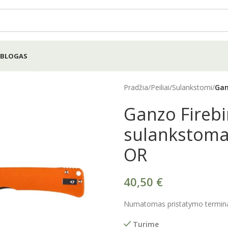
BLOGAS
Pradžia
/
Peiliai
/
Sulankstomi
/
Gan
Ganzo Firebi
sulankstomas
OR
40,50
€
Numatomas pristatymo terminas
Turime