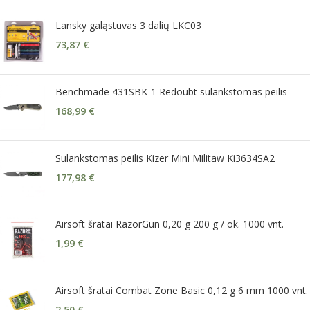
Lansky galąstuvas 3 dalių LKC03
73,87
€
Benchmade 431SBK-1 Redoubt sulankstomas peilis
168,99
€
Sulankstomas peilis Kizer Mini Militaw Ki3634SA2
177,98
€
Airsoft šratai RazorGun 0,20 g 200 g / ok. 1000 vnt.
1,99
€
Airsoft šratai Combat Zone Basic 0,12 g 6 mm 1000 vnt.
2,50
€