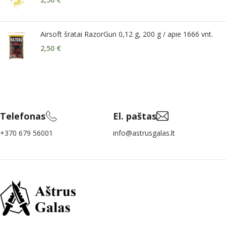
Airsoft šratai RazorGun 0,12 g, 200 g / apie 1666 vnt.
2,50
€
Telefonas
El. paštas
+370 679 56001
info@astrusgalas.lt