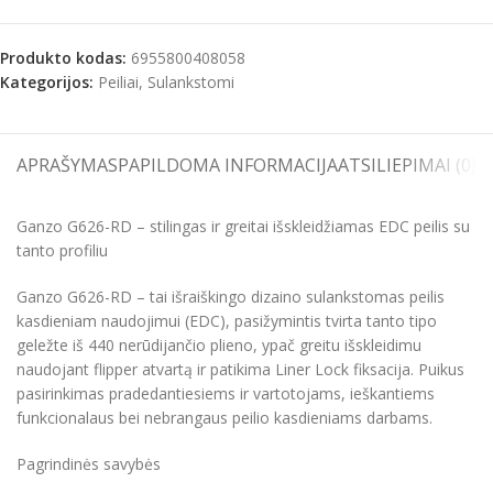
Produkto kodas:
6955800408058
Kategorijos:
Peiliai
,
Sulankstomi
APRAŠYMAS
PAPILDOMA INFORMACIJA
ATSILIEPIMAI (0)
S
Ganzo G626-RD – stilingas ir greitai išskleidžiamas EDC peilis su
tanto profiliu
Ganzo G626-RD – tai išraiškingo dizaino sulankstomas peilis
kasdieniam naudojimui (EDC), pasižymintis tvirta tanto tipo
geležte iš 440 nerūdijančio plieno, ypač greitu išskleidimu
naudojant flipper atvartą ir patikima Liner Lock fiksacija. Puikus
pasirinkimas pradedantiesiems ir vartotojams, ieškantiems
funkcionalaus bei nebrangaus peilio kasdieniams darbams.
Pagrindinės savybės