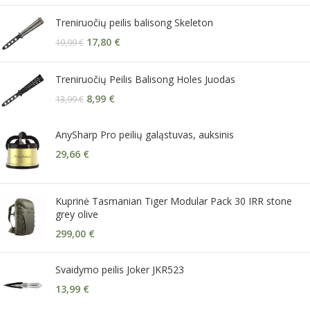
Treniruočių peilis balisong Skeleton
17,80
€
19,99
€
Treniruočių Peilis Balisong Holes Juodas
8,99
€
13,99
€
AnySharp Pro peilių galąstuvas, auksinis
29,66
€
Kuprinė Tasmanian Tiger Modular Pack 30 IRR stone
grey olive
299,00
€
Svaidymo peilis Joker JKR523
13,99
€