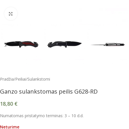
Spustelėkite, kad padidintumėte
Pradžia
/
Peiliai
/
Sulankstomi
Ganzo sulankstomas peilis G628-RD
18,80
€
Numatomas pristatymo terminas: 3 – 10 d.d.
Neturime