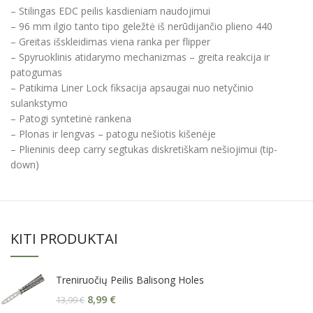
– Stilingas EDC peilis kasdieniam naudojimui
– 96 mm ilgio tanto tipo geležtė iš nerūdijančio plieno 440
– Greitas išskleidimas viena ranka per flipper
– Spyruoklinis atidarymo mechanizmas – greita reakcija ir
patogumas
– Patikima Liner Lock fiksacija apsaugai nuo netyčinio
sulankstymo
– Patogi syntetinė rankena
– Plonas ir lengvas – patogu nešiotis kišenėje
– Plieninis deep carry segtukas diskretiškam nešiojimui (tip-
down)
KITI PRODUKTAI
Treniruočių Peilis Balisong Holes
8,99
€
13,99
€