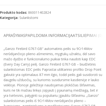
Produkto kodas:
860011402824
Kategorija:
Sulankstomi
APRAŠYMAS
PAPILDOMA INFORMACIJA
ATSILIEPIMAI (0)
S
„Ganzo Firebird G767-GB“ automatinis peilis su 9Cr14Mov
nerūdijančiojo plieno ašmenimis, mygtukų užraktu, dėl savo
mažo dydžio ir funkcionalumo puikiai tinka naudoti kaip EDC
(Every Day Carry) peilį. Ganzo Firebird G767-GB – biudžetinis
sulankstomas EDC peilis Paprastai utilitarinio profilio Drop Point
galvutė yra optimalaus 87 mm ilgio, todėl peilis gali susidoroti su
daugeliu užduočių, su kuriomis susidursime kasdienėje ir lauko
veikloje. Plonoje geležtėje naudojamas plokščias šlifavimas,
kuris ne tik mažiau linkęs įsipjauti į pjaunamą medžiagą, bet ir
yra tvirtesnis, palyginti su populiariu įgaubtu šlifavimu. „Ganzo“
sulankstomas peilis iš 9Cr14Mov nerūdijančio plieno –
žygeiviams, gamtininkams ir medžiotojams Ganzo G767-GB