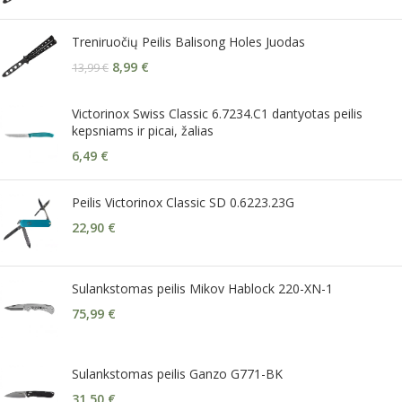
Treniruočių Peilis Balisong Holes Juodas
8,99
€
13,99
€
Victorinox Swiss Classic 6.7234.C1 dantyotas peilis
kepsniams ir picai, žalias
6,49
€
Peilis Victorinox Classic SD 0.6223.23G
22,90
€
Sulankstomas peilis Mikov Hablock 220-XN-1
75,99
€
Sulankstomas peilis Ganzo G771-BK
31,50
€