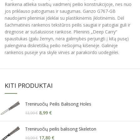
Rankena atlieka svarbų vaidmenį peilio konstrukcijoje, nes nuo
jos priklauso patogumas ir saugumas. Ganzo G767-GB
naudojami plieniniai įdėklai su plastikinėmis įklotinėmis. Dėl
šachmatinės rankenos tekstūros peilis saugiai ir patogiai guli ir
drėgnose ar sušalusiose rankose. Plieninis „Deep Carry“
spaustukas (galu žemyn, nėra galimybės perjungti į kitą pusę)
palengvina diskretišką peilio nešiojimą kišenėje. Galinėje
rankenos pusėje yra skylė virvės ar parakordo uodegėlei.
KITI PRODUKTAI
Treniruočių Peilis Balisong Holes
8,99
€
13,99
€
Treniruočių peilis balisong Skeleton
17,80
€
19,99
€