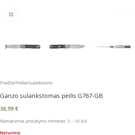
Spustelėkite, kad padidintumėte
Pradžia
/
Peiliai
/
Sulankstomi
Ganzo sulankstomas peilis G767-GB
36,99
€
Numatomas pristatymo terminas: 3 – 10 d.d.
Neturime