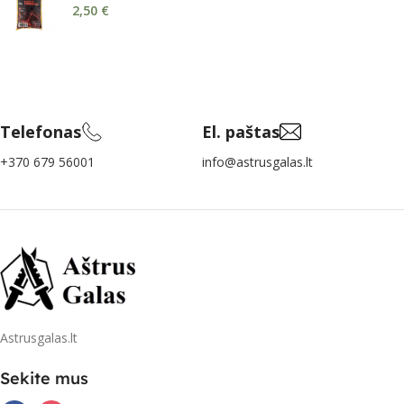
2,50
€
Telefonas
El. paštas
+370 679 56001
info@astrusgalas.lt
Astrusgalas.lt
Sekite mus