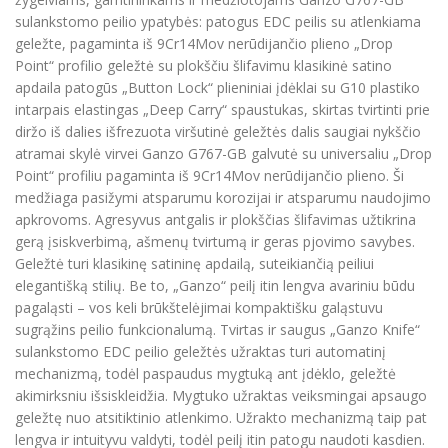
sulankstomo peilio ypatybės: patogus EDC peilis su atlenkiama
geležte, pagaminta iš 9Cr14Mov nerūdijančio plieno „Drop
Point“ profilio geležtė su plokščiu šlifavimu klasikinė satino
apdaila patogūs „Button Lock“ plieniniai įdėklai su G10 plastiko
intarpais elastingas „Deep Carry“ spaustukas, skirtas tvirtinti prie
diržo iš dalies išfrezuota viršutinė geležtės dalis saugiai nykščio
atramai skylė virvei Ganzo G767-GB galvutė su universaliu „Drop
Point“ profiliu pagaminta iš 9Cr14Mov nerūdijančio plieno. Ši
medžiaga pasižymi atsparumu korozijai ir atsparumu naudojimo
apkrovoms. Agresyvus antgalis ir plokščias šlifavimas užtikrina
gerą įsiskverbimą, ašmenų tvirtumą ir geras pjovimo savybes.
Geležtė turi klasikinę satininę apdailą, suteikiančią peiliui
elegantišką stilių. Be to, „Ganzo“ peilį itin lengva avariniu būdu
pagaląsti – vos keli brūkštelėjimai kompaktišku galąstuvu
sugrąžins peilio funkcionalumą. Tvirtas ir saugus „Ganzo Knife“
sulankstomo EDC peilio geležtės užraktas turi automatinį
mechanizmą, todėl paspaudus mygtuką ant įdėklo, geležtė
akimirksniu išsiskleidžia. Mygtuko užraktas veiksmingai apsaugo
geležtę nuo atsitiktinio atlenkimo. Užrakto mechanizmą taip pat
lengva ir intuityvu valdyti, todėl peilį itin patogu naudoti kasdien.