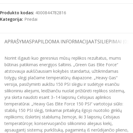
Produkto kodas:
4000844782816
Kategorija:
Priedai
APRAŠYMAS
PAPILDOMA INFORMACIJA
ATSILIEPIMAI (0)
S
Norint išgauti kuo geresnius mūsų replikos rezultatus, mums
būtinas patikimas energijos šaltinis. „Green Gas Elite Force“
atstovauja aukščiausiam kokybės standartui, užtikrindamas
tolygų slėgį plačiame temperatūrų diapazone. „Heavy Gas“
versija, pasižyminti aukštu 150 PSI slėgiu ir sudėtyje esančiu
silikoniniu aliejumi, leidžiančiu nuolat prižiūrėti replikos sistemą,
yra skirta naudoti esant 3–14 laipsnių Celsijaus aplinkos
temperatūrai. „Heavy Gas Elite Force 150 PSI“ vartotojui siūlo:
stabilų 150 PSI slėgį, tinkamai pritaikytą ilgojo nuotolio ginklų
replikoms; išskirtinį stabilumą žemoje, iki 3 laipsnių Celsijaus
temperatūroje; konservuojančio silikoninio aliejaus kiekį,
apsaugantį sistemą; purkštuką, pagamintą iš nerūdijančio plieno,