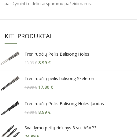
pasižymintį dideliu atsparumu pažeidimams.
KITI PRODUKTAI
Treniruočių Peilis Balisong Holes
8,99
€
13,99
€
Treniruočių peilis balisong Skeleton
17,80
€
19,99
€
Treniruočių Peilis Balisong Holes Juodas
8,99
€
13,99
€
Svaidymo peilių rinkinys 3 vnt ASAP3
24,99
€