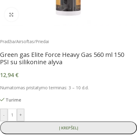
Spustelėkite, kad padidintumėte
Pradžia
/
Airsoftas
/
Priedai
Green gas Elite Force Heavy Gas 560 ml 150
PSI su silikonine alyva
12,94
€
Numatomas pristatymo terminas: 3 – 10 d.d.
Turime
-
+
Į KREPŠELĮ