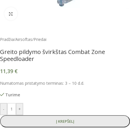
Spustelėkite, kad padidintumėte
Pradžia
/
Airsoftas
/
Priedai
Greito pildymo švirkštas Combat Zone
Speedloader
11,39
€
Numatomas pristatymo terminas: 3 – 10 d.d.
Turime
-
+
Į KREPŠELĮ