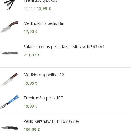
Treniruočių šukos
13,99
€
17,99
€
Medžioklinis peilis Bin
17,00
€
Sulankstomas peilis Kizer Militaw Ki3634A1
211,33
€
Medžiotojų peilis 182
19,95
€
Treniruočių peilis ICE
19,99
€
Peilis Kershaw Blur 1670S30V
136,99
€