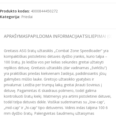
Produkto kodas:
4000844450272
Kategorija:
Priedai
APRAŠYMAS
PAPILDOMA INFORMACIJA
ATSILIEPIMAI (0)
S
Greitasis ASG šratų užtaisiklis „Combat Zone Speedloader“ yra
kompaktiškas pistoletinio dėtuvės dydžio įrankis, kurio talpa –
100 šratų. Jis leidžia vos per kelias sekundes greitai užtaisyti
replikos dėtuvę. Greitasis užtaisiklis (dar vadinamas „švirkštu“)
yra praktiškas priedas kiekvienam žaidėjui, padidinsiantis jūsų
galimybes mūšio lauke. Greitojo užtaisiklio ypatybės ir
privalumai: Leidžia per trumpą laiką greitai įkrauti šovinius į
dėtuvę. Pagamintas iš skaidraus polimero, todėl galima
kontroliuoti šratų kiekį. Matmenys yra artimi pistoletinei dėtuvei,
todėl telpa dėtuvės dėkle. Visiškai suderinamas su „low-cap“,
„mid-cap“ ir „hi-cap“ tipo dėtuvėmis. Vidinis indas talpina 100 6
mm dydžio šratų. Palengvintas šaudmenų užtaisymas