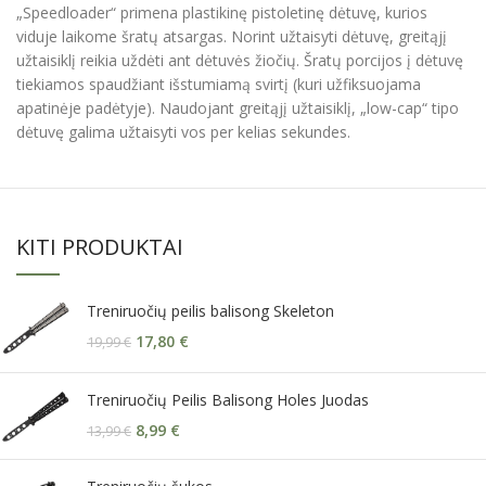
„Speedloader“ primena plastikinę pistoletinę dėtuvę, kurios
viduje laikome šratų atsargas. Norint užtaisyti dėtuvę, greitąjį
užtaisiklį reikia uždėti ant dėtuvės žiočių. Šratų porcijos į dėtuvę
tiekiamos spaudžiant išstumiamą svirtį (kuri užfiksuojama
apatinėje padėtyje). Naudojant greitąjį užtaisiklį, „low-cap“ tipo
dėtuvę galima užtaisyti vos per kelias sekundes.
KITI PRODUKTAI
Treniruočių peilis balisong Skeleton
17,80
€
19,99
€
Treniruočių Peilis Balisong Holes Juodas
8,99
€
13,99
€