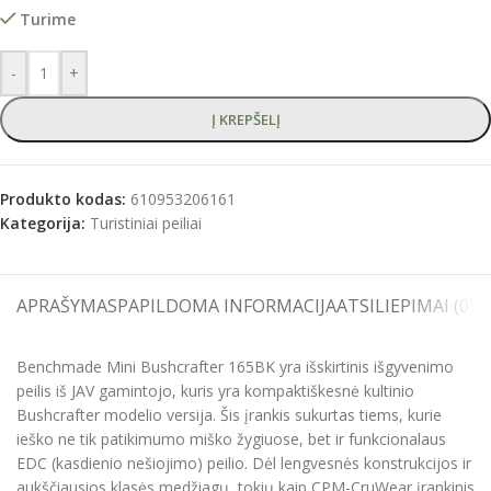
Turime
-
+
Į KREPŠELĮ
Produkto kodas:
610953206161
Kategorija:
Turistiniai peiliai
APRAŠYMAS
PAPILDOMA INFORMACIJA
ATSILIEPIMAI (0)
S
Benchmade Mini Bushcrafter 165BK yra išskirtinis išgyvenimo
peilis iš JAV gamintojo, kuris yra kompaktiškesnė kultinio
Bushcrafter modelio versija. Šis įrankis sukurtas tiems, kurie
ieško ne tik patikimumo miško žygiuose, bet ir funkcionalaus
EDC (kasdienio nešiojimo) peilio. Dėl lengvesnės konstrukcijos ir
aukščiausios klasės medžiagų, tokių kaip CPM-CruWear įrankinis