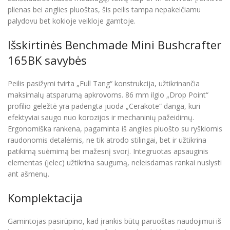
plienas bei anglies pluoštas, šis peilis tampa nepakeičiamu
palydovu bet kokioje veikloje gamtoje.
Išskirtinės Benchmade Mini Bushcrafter
165BK savybės
Peilis pasižymi tvirta „Full Tang“ konstrukcija, užtikrinančia
maksimalų atsparumą apkrovoms. 86 mm ilgio „Drop Point“
profilio geležtė yra padengta juoda „Cerakote“ danga, kuri
efektyviai saugo nuo korozijos ir mechaninių pažeidimų.
Ergonomiška rankena, pagaminta iš anglies pluošto su ryškiomis
raudonomis detalėmis, ne tik atrodo stilingai, bet ir užtikrina
patikimą suėmimą bei mažesnį svorį. Integruotas apsauginis
elementas (jelec) užtikrina saugumą, neleisdamas rankai nuslysti
ant ašmenų.
Komplektacija
Gamintojas pasirūpino, kad įrankis būtų paruoštas naudojimui iš