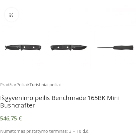
Spustelėkite, kad padidintumėte
Pradžia
/
Peiliai
/
Turistiniai peiliai
Išgyvenimo peilis Benchmade 165BK Mini
Bushcrafter
546,75
€
Numatomas pristatymo terminas: 3 – 10 d.d.