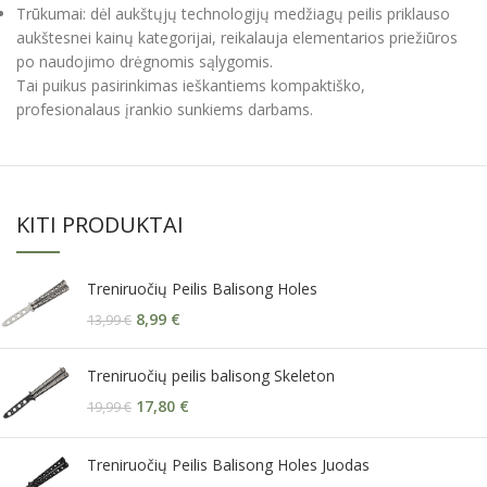
Trūkumai: dėl aukštųjų technologijų medžiagų peilis priklauso
aukštesnei kainų kategorijai, reikalauja elementarios priežiūros
po naudojimo drėgnomis sąlygomis.
Tai puikus pasirinkimas ieškantiems kompaktiško,
profesionalaus įrankio sunkiems darbams.
KITI PRODUKTAI
Treniruočių Peilis Balisong Holes
8,99
€
13,99
€
Treniruočių peilis balisong Skeleton
17,80
€
19,99
€
Treniruočių Peilis Balisong Holes Juodas