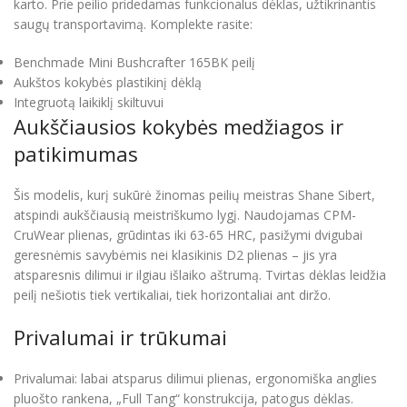
karto. Prie peilio pridedamas funkcionalus dėklas, užtikrinantis
saugų transportavimą. Komplekte rasite:
Benchmade Mini Bushcrafter 165BK peilį
Aukštos kokybės plastikinį dėklą
Integruotą laikiklį skiltuvui
Aukščiausios kokybės medžiagos ir
patikimumas
Šis modelis, kurį sukūrė žinomas peilių meistras Shane Sibert,
atspindi aukščiausią meistriškumo lygį. Naudojamas CPM-
CruWear plienas, grūdintas iki 63-65 HRC, pasižymi dvigubai
geresnėmis savybėmis nei klasikinis D2 plienas – jis yra
atsparesnis dilimui ir ilgiau išlaiko aštrumą. Tvirtas dėklas leidžia
peilį nešiotis tiek vertikaliai, tiek horizontaliai ant diržo.
Privalumai ir trūkumai
Privalumai: labai atsparus dilimui plienas, ergonomiška anglies
pluošto rankena, „Full Tang“ konstrukcija, patogus dėklas.