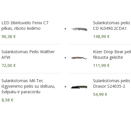
LED žibintuvėlis Fenix C7
Sulankstomas peilis
pilkas, riboto leidimo
CD Ki3490.2CDA1
90,38
€
148,99
€
Sulankstomas Peilis Walther
Kizer Drop Bear peil
AFW
fiksuota geležte
72,00
€
111,99
€
Sulankstomas Mil-Tec
Sulankstomas peilis
išgyvenimo peilis su skiltuvu,
Draxor S24035-2
švilpuku ir paracordu
54,99
€
8,58
€