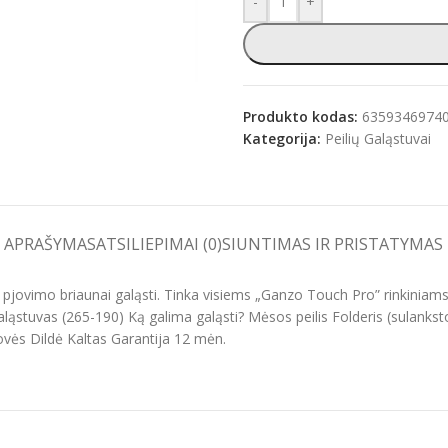
-
+
e
Produkto kodas:
6359346974
Kategorija:
Peilių Galąstuvai
APRAŠYMAS
ATSILIEPIMAI (0)
SIUNTIMAS IR PRISTATYMAS
i pjovimo briaunai galąsti. Tinka visiems „Ganzo Touch Pro” rinkini
ąstuvas (265-190) Ką galima galąsti? Mėsos peilis Folderis (sulankstom
apjovės Dildė Kaltas Garantija 12 mėn.