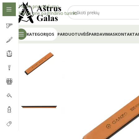
Pereiti prie naršymo
Pereiti prie pagrindinio turinio
KATEGORIJOS
PARDUOTUVĖ
IŠPARDAVIMAS
KONTAKTAI