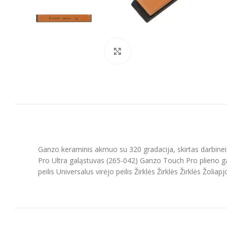
Spustelėkite, kad padidintumėt
Ganzo keraminis akmuo su 320 gradacija, skirtas darbine
Pro Ultra galąstuvas (265-042) Ganzo Touch Pro plieno gal
peilis Universalus virėjo peilis Žirklės Žirklės Žirklės Žoli