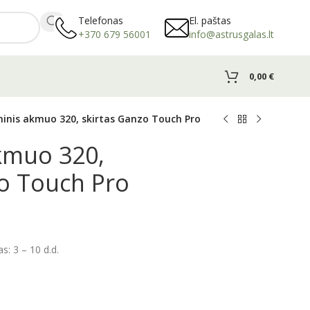
Telefonas
El. paštas
+370 679 56001
info@astrusgalas.lt
0,00
€
inis akmuo 320, skirtas Ganzo Touch Pro
kmuo 320,
o Touch Pro
: 3 – 10 d.d.