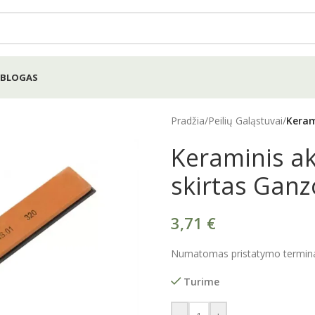
BLOGAS
Pradžia
/
Peilių Galąstuvai
/
Keram
Keraminis a
skirtas Ganz
3,71
€
Numatomas pristatymo terminas
Turime