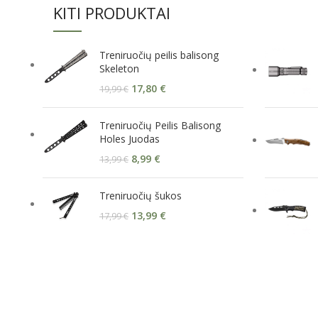
KITI PRODUKTAI
Treniruočių peilis balisong
Skeleton
17,80
€
19,99
€
Treniruočių Peilis Balisong
Holes Juodas
8,99
€
13,99
€
Treniruočių šukos
13,99
€
17,99
€