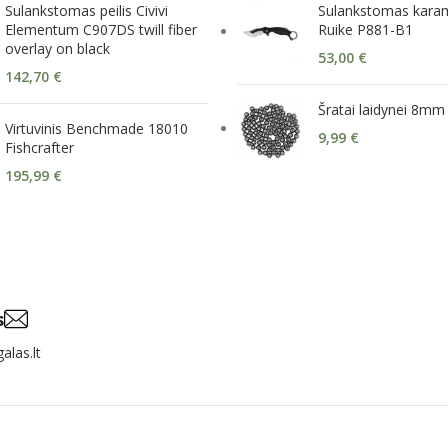
Sulankstomas peilis Civivi
Sulankstomas karamb
Elementum C907DS twill fiber
Ruike P881-B1
overlay on black
53,00
€
142,70
€
Šratai laidynei 8mm
Virtuvinis Benchmade 18010
9,99
€
Fishcrafter
195,99
€
s
alas.lt