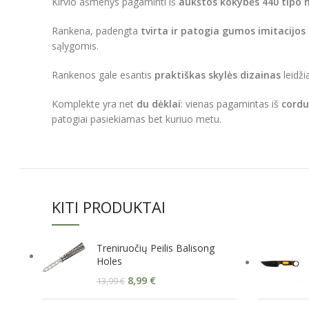
Kirvio ašmenys pagaminti iš
aukštos kokybės 440 tipo n
Rankena, padengta
tvirta ir patogia gumos imitacijo
sąlygomis.
Rankenos gale esantis
praktiškas skylės dizainas
leidži
Komplekte yra net
du dėklai
: vienas pagamintas iš
cordu
patogiai pasiekiamas bet kuriuo metu.
KITI PRODUKTAI
Treniruočių Peilis Balisong
Holes
8,99
€
13,99
€