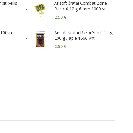
it peilis
Airsoft šratai Combat Zone
Basic 0,12 g 6 mm 1000 vnt.
2,50
€
 100vnt.
Airsoft šratai RazorGun 0,12 g,
200 g / apie 1666 vnt.
2,50
€