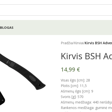
BLOGAS
Pradžia
/
Kirviai
/
Kirvis BSH Adve
Kirvis BSH A
14,99
€
Visas ilgis [cm]: 28
Plotis [cm]: 11,5
Ašmenų ilgis [cm]: 9
Svoris [g]: 570
e
Ašmenų medžiaga: 440 nerūdijan
Rankenos medžiaga: guminė m