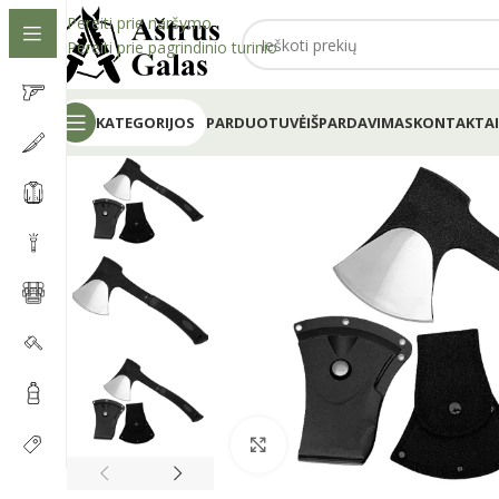
Pereiti prie naršymo
Pereiti prie pagrindinio turinio
KATEGORIJOS
PARDUOTUVĖ
IŠPARDAVIMAS
KONTAKTAI
Spustelėkite, kad padidintumėt