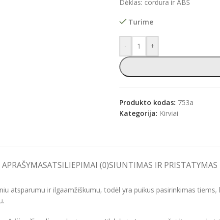
Dėklas: cordura ir ABS
Turime
-
+
Produkto kodas:
753a
Kategorija:
Kirviai
APRAŠYMAS
ATSILIEPIMAI (0)
SIUNTIMAS IR PRISTATYMAS
niu atsparumu ir ilgaamžiškumu, todėl yra puikus pasirinkimas tiems, ku
u.