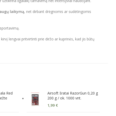
r užtikrina ilgalaikį tarnavimą net intensyviai naudojant.
 saugų laikymą
, net dirbant drėgnomis ar sudėtingomis
ansportavimą.
 kirvį lengvai pritvirtinti prie diržo ar kuprinės, kad jis būtų
ala Red
Airsoft šratai RazorGun 0,20 g
ležte
200 g / ok. 1000 vnt.
1,99
€