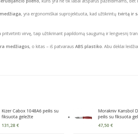
erūdijančio plieno
, kuris yra ne tik labai atsparus pažeidimams, bet i
s medžiaga
, yra ergonomiškai suprojektuota, kad užtikrintų
tvirtą ir
a pritvirtinti virvę, taip užtikrinant papildomą saugumą ir lengvesnį tr
ra medžiagos
, o kitas – iš patvaraus
ABS plastiko
. Abu dėklai leidžia
Kizer Cabox 1048A6 peilis su
Morakniv Kansbol D
fiksuota geležte
peilis su fiksuota ge
131,28
€
47,50
€