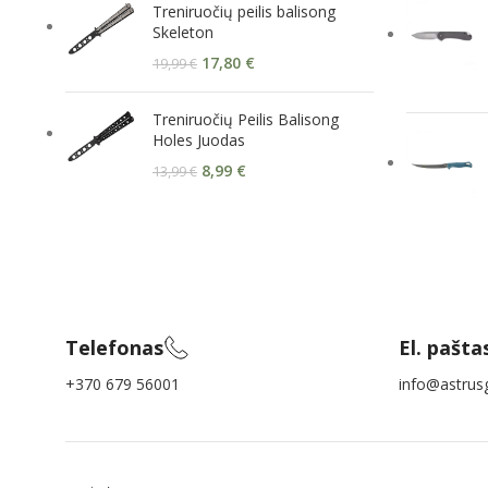
Treniruočių peilis balisong
Skeleton
17,80
€
19,99
€
Treniruočių Peilis Balisong
Holes Juodas
8,99
€
13,99
€
Telefonas
El. pašta
+370 679 56001
info@astrusg