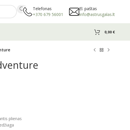
Telefonas
El. paštas
+370 679 56001
info@astrusgalas.lt
0,00
€
nture
dventure
tis plienas
edžiaga