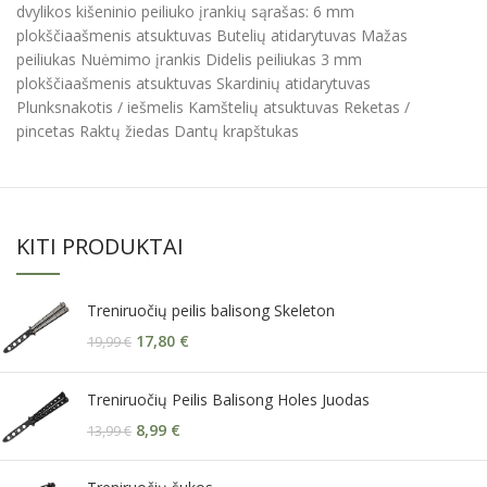
dvylikos kišeninio peiliuko įrankių sąrašas: 6 mm
plokščiaašmenis atsuktuvas Butelių atidarytuvas Mažas
peiliukas Nuėmimo įrankis Didelis peiliukas 3 mm
plokščiaašmenis atsuktuvas Skardinių atidarytuvas
Plunksnakotis / iešmelis Kamštelių atsuktuvas Reketas /
pincetas Raktų žiedas Dantų krapštukas
KITI PRODUKTAI
Treniruočių peilis balisong Skeleton
17,80
€
19,99
€
Treniruočių Peilis Balisong Holes Juodas
8,99
€
13,99
€