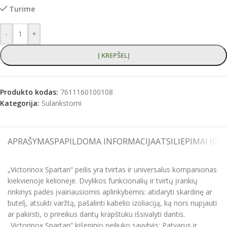
Turime
-
+
Į KREPŠELĮ
Produkto kodas:
7611160100108
Kategorija:
Sulankstomi
APRAŠYMAS
PAPILDOMA INFORMACIJA
ATSILIEPIMAI (0)
S
„Victorinox Spartan“ peilis yra tvirtas ir universalus kompanionas
kiekvienoje kelionėje. Dvylikos funkcionalių ir tvirtų įrankių
rinkinys padės įvairiausiomis aplinkybėmis: atidaryti skardinę ar
butelį, atsukti varžtą, pašalinti kabelio izoliaciją, ką nors nupjauti
ar pakirsti, o prireikus dantų krapštuku išsivalyti dantis.
„Victorinox Spartan“ kišeninio peiliuko savybės: Patvarus ir