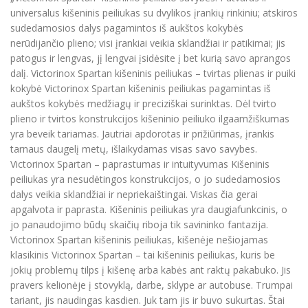
universalus kišeninis peiliukas su dvylikos įrankių rinkiniu; atskiros
sudedamosios dalys pagamintos iš aukštos kokybės
nerūdijančio plieno; visi įrankiai veikia sklandžiai ir patikimai; jis
patogus ir lengvas, jį lengvai įsidėsite į bet kurią savo aprangos
dalį. Victorinox Spartan kišeninis peiliukas – tvirtas plienas ir puiki
kokybė Victorinox Spartan kišeninis peiliukas pagamintas iš
aukštos kokybės medžiagų ir preciziškai surinktas. Dėl tvirto
plieno ir tvirtos konstrukcijos kišeninio peiliuko ilgaamžiškumas
yra beveik tariamas. Jautriai apdorotas ir prižiūrimas, įrankis
tarnaus daugelį metų, išlaikydamas visas savo savybes.
Victorinox Spartan – paprastumas ir intuityvumas Kišeninis
peiliukas yra nesudėtingos konstrukcijos, o jo sudedamosios
dalys veikia sklandžiai ir nepriekaištingai. Viskas čia gerai
apgalvota ir paprasta. Kišeninis peiliukas yra daugiafunkcinis, o
jo panaudojimo būdų skaičių riboja tik savininko fantazija.
Victorinox Spartan kišeninis peiliukas, kišenėje nešiojamas
klasikinis Victorinox Spartan – tai kišeninis peiliukas, kuris be
jokių problemų tilps į kišenę arba kabės ant raktų pakabuko. Jis
pravers kelionėje į stovyklą, darbe, sklype ar autobuse. Trumpai
tariant, jis naudingas kasdien. Juk tam jis ir buvo sukurtas. Štai