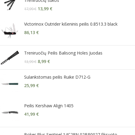
Treniruočių šukos
13,99
€
17,99
€
Victorinox Outrider kišeninis peilis 0.8513.3 black
86,13
€
Treniruočių Peilis Balisong Holes Juodas
8,99
€
13,99
€
Sulankstomas peilis Ruike D712-G
25,99
€
Peilis Kershaw Align 1405
41,99
€
Boker Plus Sentinel 14C28N 02BP0027 fiksuoto