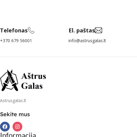
Telefonas
El. paštas
+370 679 56001
info@astrusgalas.lt
Astrusgalas.lt
Sekite mus
Informacija