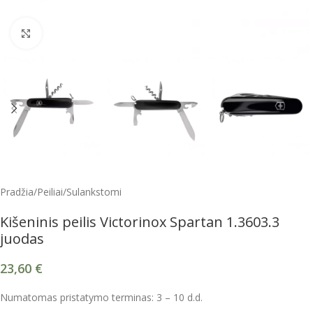
Spustelėkite, kad padidintumėte
Pradžia
/
Peiliai
/
Sulankstomi
Kišeninis peilis Victorinox Spartan 1.3603.3
juodas
23,60
€
Numatomas pristatymo terminas: 3 – 10 d.d.