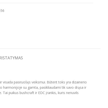
556
PRISTATYMAS
 ir visada pasiruošęs veiksmui. Būtent toks yra dizainerio
no harmonijoje su gamta, pasikliaudami tik savo drąsa ir
 Tai puikus bushcraft ir EDC įrankis, kuris nenuvils