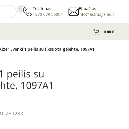
Telefonas
El. paštas
+370 679 56001
info@astrusgalas.lt
0,00
€
Kizer Evenki 1 peilis su fiksuota gelehte, 1097A1
1 peilis su
ehte, 1097A1
: 3 – 10 d.d.