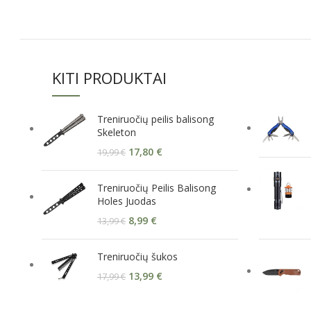
KITI PRODUKTAI
Treniruočių peilis balisong
Skeleton
17,80
€
19,99
€
Treniruočių Peilis Balisong
Holes Juodas
8,99
€
13,99
€
Treniruočių šukos
13,99
€
17,99
€