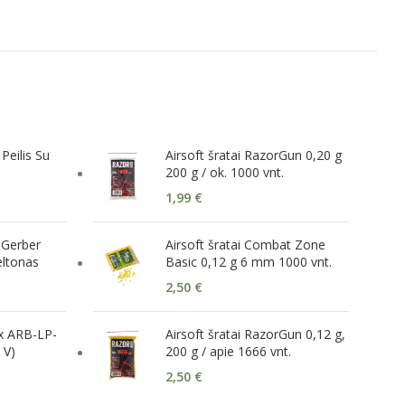
Peilis Su
Airsoft šratai RazorGun 0,20 g
200 g / ok. 1000 vnt.
1,99
€
 Gerber
Airsoft šratai Combat Zone
eltonas
Basic 0,12 g 6 mm 1000 vnt.
2,50
€
ix ARB-LP-
Airsoft šratai RazorGun 0,12 g,
 V)
200 g / apie 1666 vnt.
2,50
€