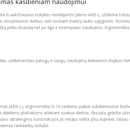
škumas kasdieniam naudojimui
inta iš aukščiausios kokybės nerūdijančio plieno AEB-L, užtikrina tobul
lkius stovyklavimo darbus, tiek ruošiant maistą lauko sąlygomis. Stonewas
ą peilio išvaizdą net po ilgo ir intensyvaus naudojimo. Ergonomiška G
iedais, užtikrinančiais patogų ir saugų naudojimą kiekvienos išvykos me
nkimas (AEB-L), ergonomiška G-10 rankena, puikiai subalansuotas bushcr
s didelėms plaštakoms atliekant sunkius darbus, fiksuota geležtė uži
avo ultralengvos konstrukcijos jis netaps našta jūsų kuprinei, tačiau vi
odernia rankdarbių kokybe.