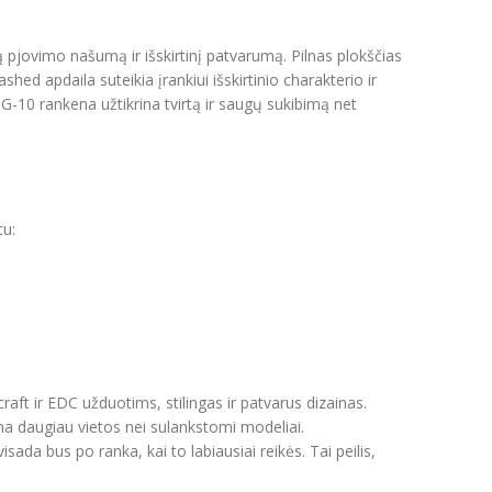
ą pjovimo našumą ir išskirtinį patvarumą. Pilnas plokščias
hed apdaila suteikia įrankiui išskirtinio charakterio ir
-10 rankena užtikrina tvirtą ir saugų sukibimą net
tu:
aft ir EDC užduotims, stilingas ir patvarus dizainas.
ma daugiau vietos nei sulankstomi modeliai.
sada bus po ranka, kai to labiausiai reikės. Tai peilis,