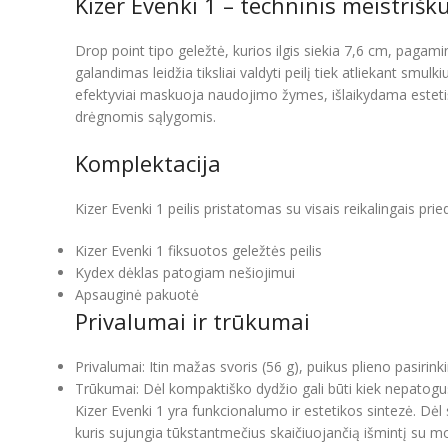
Kizer Evenki 1 – techninis meistri
Drop point tipo geležtė, kurios ilgis siekia 7,6 cm, pagam
galandimas leidžia tiksliai valdyti peilį tiek atliekant smu
efektyviai maskuoja naudojimo žymes, išlaikydama estetišk
drėgnomis sąlygomis.
Komplektacija
Kizer Evenki 1 peilis pristatomas su visais reikalingais pr
Kizer Evenki 1 fiksuotos geležtės peilis
Kydex dėklas patogiam nešiojimui
Apsauginė pakuotė
Privalumai ir trūkumai
Privalumai: Itin mažas svoris (56 g), puikus plieno pasiri
Trūkumai: Dėl kompaktiško dydžio gali būti kiek nepatogu
Kizer Evenki 1 yra funkcionalumo ir estetikos sintezė. Dėl s
kuris sujungia tūkstantmečius skaičiuojančią išmintį su m