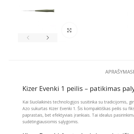
Spustelėkite, kad padidintumėt
APRAŠYMAS
Kizer Evenki 1 peilis – patikimas p
Kai šiuolaikinės technologijos susitinka su tradicijomis, g
Azo sukurtas Kizer Evenki 1. Šis kompaktiškas peilis su f
paprastais, bet efektyviais įrankiais. Tai idealus pasirink
sudėtingiausiomis sąlygomis.