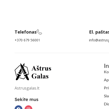
Telefonas
El. pašta
+370 679 56001
info@astrusg
I
Ko
Aps
Astrusgalas.lt
Pri
Sl
Sekite mus
Di