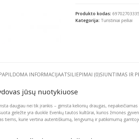
Produkto kodas:
6970270333
Kategorija:
Turistiniai peiliai
e
PAPILDOMA INFORMACIJA
ATSILIEPIMAI (0)
SIUNTIMAS IR 
alydovas jūsų nuotykiuose
imsta daugiau nei tik įrankis – gimsta kelionių draugas, nepakeičiamas
iksuota geležte yra duoklė Evenkų tautos kultūrai, kurios žmonės gyve
imas tiems, kurie vertina autentiškumą, lengvumą ir patikimumą gamtoje.