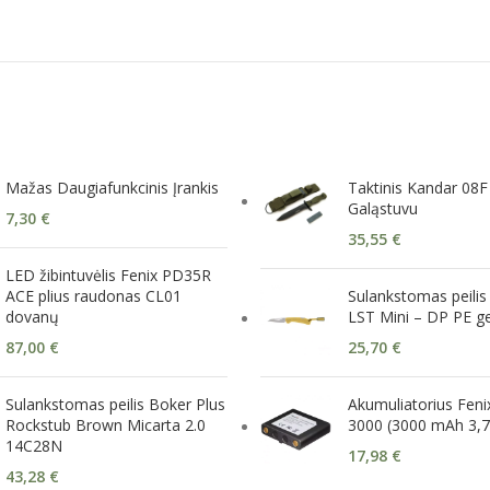
Mažas Daugiafunkcinis Įrankis
Taktinis Kandar 08F 
Galąstuvu
7,30
€
35,55
€
LED žibintuvėlis Fenix PD35R
ACE plius raudonas CL01
Sulankstomas peilis
dovanų
LST Mini – DP PE g
87,00
€
25,70
€
Sulankstomas peilis Boker Plus
Akumuliatorius Fen
Rockstub Brown Micarta 2.0
3000 (3000 mAh 3,7
14C28N
17,98
€
43,28
€