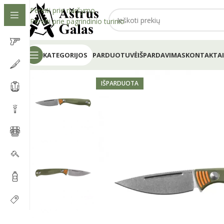
Pereiti prie naršymo
Pereiti prie pagrindinio turinio
KATEGORIJOS
PARDUOTUVĖ
IŠPARDAVIMAS
KONTAKTAI
IŠPARDUOTA