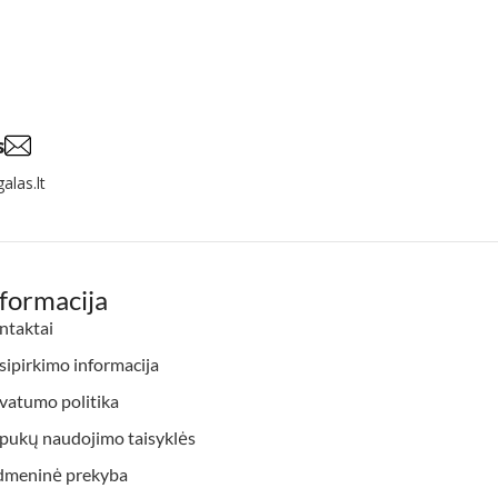
s
alas.lt
nformacija
ntaktai
ipirkimo informacija
vatumo politika
apukų naudojimo taisyklės
dmeninė prekyba