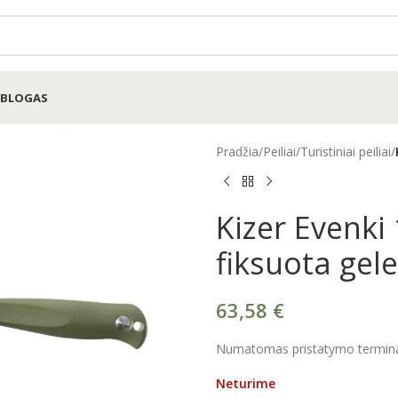
BLOGAS
Pradžia
/
Peiliai
/
Turistiniai peiliai
/
Kizer Evenki 
fiksuota gel
63,58
€
Numatomas pristatymo terminas
Neturime