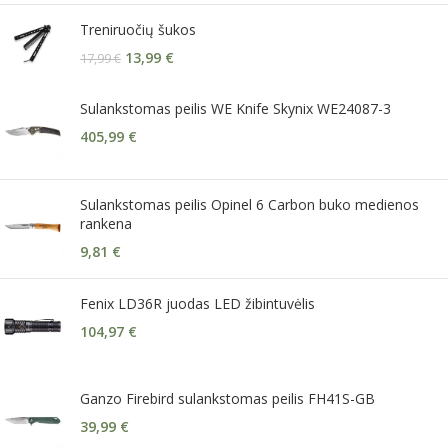
Treniruočių šukos
13,99
€
17,99
€
Sulankstomas peilis WE Knife Skynix WE24087-3
405,99
€
Sulankstomas peilis Opinel 6 Carbon buko medienos
rankena
9,81
€
Fenix LD36R juodas LED žibintuvėlis
104,97
€
Ganzo Firebird sulankstomas peilis FH41S-GB
39,99
€