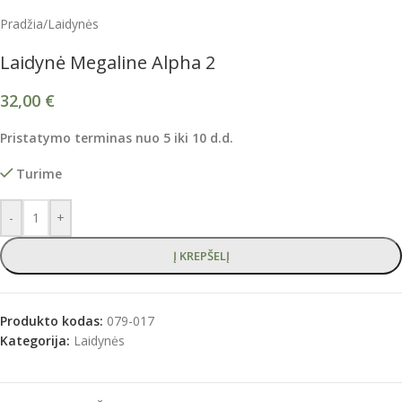
Pradžia
/
Laidynės
Laidynė Megaline Alpha 2
32,00
€
Pristatymo terminas
nuo
5
iki 1
0
d.d.
Turime
-
+
Į KREPŠELĮ
Produkto kodas:
079-017
Kategorija:
Laidynės