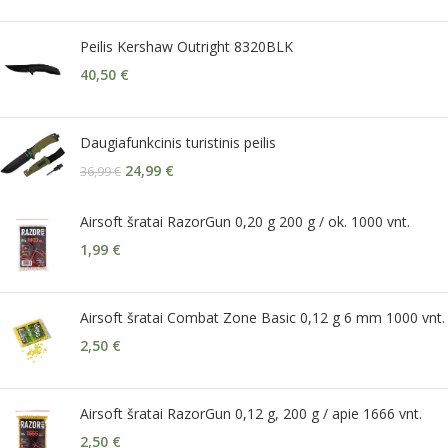
Peilis Kershaw Outright 8320BLK
40,50
€
Daugiafunkcinis turistinis peilis
24,99
€
36,99
€
Airsoft šratai RazorGun 0,20 g 200 g / ok. 1000 vnt.
1,99
€
Airsoft šratai Combat Zone Basic 0,12 g 6 mm 1000 vnt.
2,50
€
Airsoft šratai RazorGun 0,12 g, 200 g / apie 1666 vnt.
2,50
€