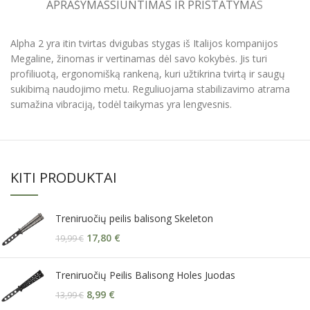
APRAŠYMAS
SIUNTIMAS IR PRISTATYMAS
Alpha 2 yra itin tvirtas dvigubas stygas iš Italijos kompanijos
Megaline, žinomas ir vertinamas dėl savo kokybės. Jis turi
profiliuotą, ergonomišką rankeną, kuri užtikrina tvirtą ir saugų
sukibimą naudojimo metu. Reguliuojama stabilizavimo atrama
sumažina vibraciją, todėl taikymas yra lengvesnis.
KITI PRODUKTAI
Treniruočių peilis balisong Skeleton
17,80
€
19,99
€
Treniruočių Peilis Balisong Holes Juodas
8,99
€
13,99
€