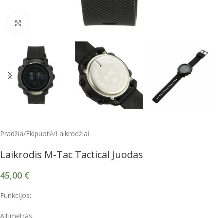
Spustelėkite, kad padidintumėte
Pradžia
/
Ekipuotė
/
Laikrodžiai
Laikrodis M-Tac Tactical Juodas
45,00
€
Funkcijos:
Altimetras