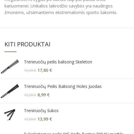
kariuomenei. Unikalios laikrodžio savybės yra naudingos
žmonėms, užsiimantiems ekstremaliomis sporto šakomis.
KITI PRODUKTAI
Treniruočių peilis balisong Skeleton
17,80
€
19,99
€
Treniruočių Peilis Balisong Holes Juodas
8,99
€
13,99
€
Treniruočių šukos
13,99
€
17,99
€