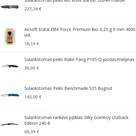
Sulankstomas peilis WE Knife Banter 2004H marble
227,34
€
Airsoft šratai Elite Force Premium Bio 0,25 g 6 mm 4000
vnt.
16,14
€
Sulankstomas peilis Ruike Fang P105-Q juodas/mėlynas
36,00
€
Sulankstomas Peilis Benchmade 535 Bugout
145,00
€
Sulankstomas rankinis pjūklas Silky Gomboy Outback
Edition 240-8
69,39
€