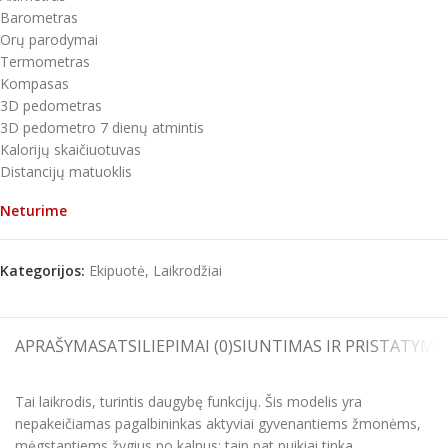
Barometras
Orų parodymai
Termometras
Kompasas
3D pedometras
3D pedometro 7 dienų atmintis
Kalorijų skaičiuotuvas
Distancijų matuoklis
Neturime
Kategorijos:
Ekipuotė
,
Laikrodžiai
APRAŠYMAS
ATSILIEPIMAI (0)
SIUNTIMAS IR PRISTATYMA
Tai laikrodis, turintis daugybę funkcijų. Šis modelis yra
nepakeičiamas pagalbininkas aktyviai gyvenantiems žmonėms,
mėgstantiems žygius po kalnus; taip pat puikiai tinka