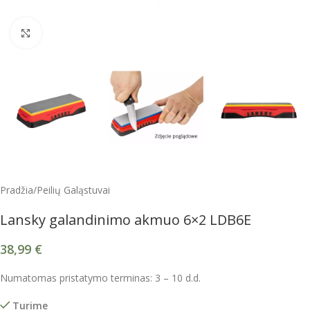
Spustelėkite, kad padidintumėte
Pradžia
/
Peilių Galąstuvai
Lansky galandinimo akmuo 6×2 LDB6E
38,99
€
Numatomas pristatymo terminas: 3 – 10 d.d.
Turime