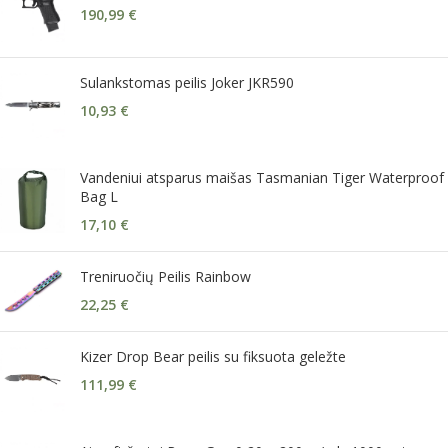
190,99
€
Sulankstomas peilis Joker JKR590
10,93
€
Vandeniui atsparus maišas Tasmanian Tiger Waterproof
Bag L
17,10
€
Treniruočių Peilis Rainbow
22,25
€
Kizer Drop Bear peilis su fiksuota geležte
111,99
€