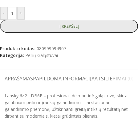
-
+
Į KREPŠELĮ
Produkto kodas:
080999094907
Kategorija:
Peilių Galąstuvai
APRAŠYMAS
PAPILDOMA INFORMACIJA
ATSILIEPIMAI (0)
S
Lansky 6×2 LDB6E – profesionali deimantinė galąstuvė, skirta
galutiniam peilių ir įrankių galandinimui. Tai stacionari
galandinimo priemonė, užtikrinanti greitą ir tikslų rezultatą net
dirbant su moderniais, kietai grūdintais plienais.