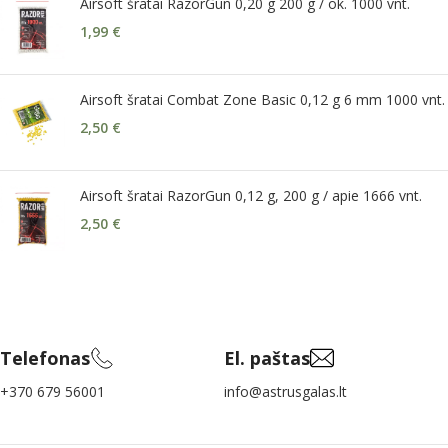
Airsoft šratai RazorGun 0,20 g 200 g / ok. 1000 vnt.
1,99
€
Airsoft šratai Combat Zone Basic 0,12 g 6 mm 1000 vnt.
2,50
€
Airsoft šratai RazorGun 0,12 g, 200 g / apie 1666 vnt.
2,50
€
Telefonas
El. paštas
+370 679 56001
info@astrusgalas.lt