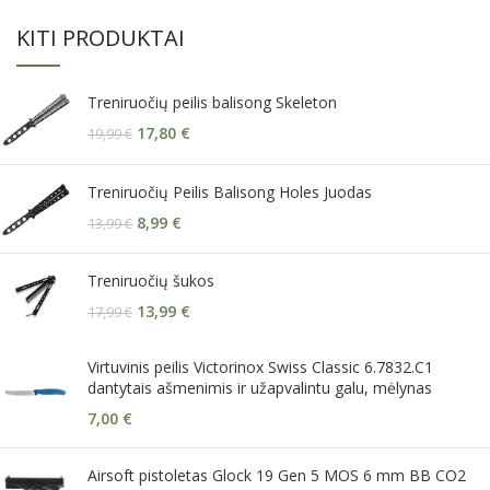
KITI PRODUKTAI
Treniruočių peilis balisong Skeleton
17,80
€
19,99
€
Treniruočių Peilis Balisong Holes Juodas
8,99
€
13,99
€
Treniruočių šukos
13,99
€
17,99
€
Virtuvinis peilis Victorinox Swiss Classic 6.7832.C1
dantytais ašmenimis ir užapvalintu galu, mėlynas
7,00
€
Airsoft pistoletas Glock 19 Gen 5 MOS 6 mm BB CO2