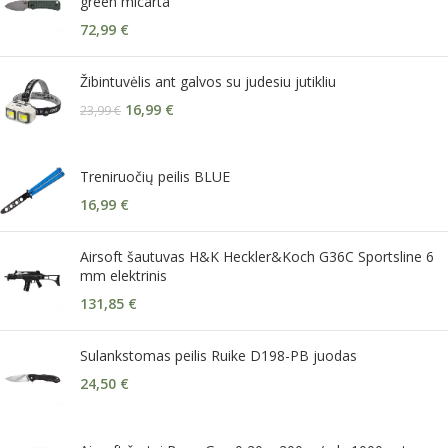
green micarta
72,99
€
Žibintuvėlis ant galvos su judesiu jutikliu
16,99
€
23,99
€
Treniruočių peilis BLUE
16,99
€
Airsoft šautuvas H&K Heckler&Koch G36C Sportsline 6
mm elektrinis
131,85
€
Sulankstomas peilis Ruike D198-PB juodas
24,50
€