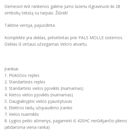
Dėmesio! Ant rankenos galime Jums lazeriu išgraviruoti iki 28
simbolių tekstą su tarpais. Žiūrėk!
Taktinė versija, pajuodinta.
Komplekte yra dėklas, pritvirtintas prie PALS MOLLE sistemos.
Dėklas iš viršaus užsegamas Velcro atvartu.
Įrankiai:
1. Plokščios replės
2. Standartinės replės
3. Standartinis vielos pjoviklis (nuimamas)
4. Kietos vielos pjoviklis (nuimamas)
5. Daugiakryptis vielos pjaustytuvas
6. Elektros laidų užspaudimo įrankis
7. Vielos nuėmiklis
8. Lygios peilio ašmenys, pagaminti iš 420HC nerūdijančio plieno
(atidaroma viena ranka)