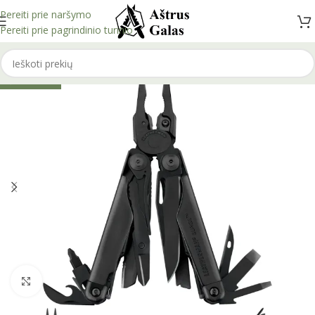
Pereiti prie naršymo
Pereiti prie pagrindinio turinio
IŠPARDUOTA
Spustelėkite, kad padidintumėte