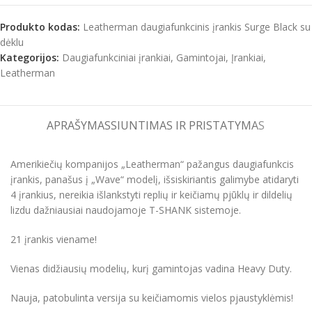
Produkto kodas:
Leatherman daugiafunkcinis įrankis Surge Black su
dėklu
Kategorijos:
Daugiafunkciniai įrankiai
,
Gamintojai
,
Įrankiai
,
Leatherman
APRAŠYMAS
SIUNTIMAS IR PRISTATYMAS
Amerikiečių kompanijos „Leatherman“ pažangus daugiafunkcis
įrankis, panašus į „Wave“ modelį, išsiskiriantis galimybe atidaryti
4 įrankius, nereikia išlankstyti replių ir keičiamų pjūklų ir dildelių
lizdu dažniausiai naudojamoje T-SHANK sistemoje.
21 įrankis viename!
Vienas didžiausių modelių, kurį gamintojas vadina Heavy Duty.
Nauja, patobulinta versija su keičiamomis vielos pjaustyklėmis!