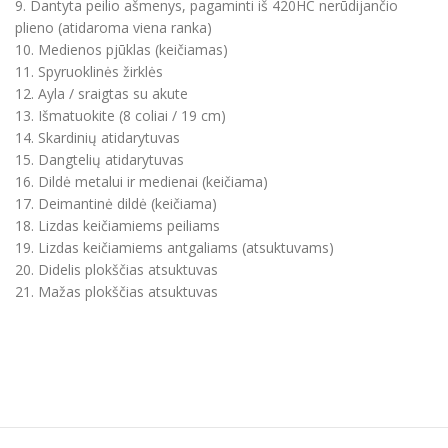
9. Dantyta peilio ašmenys, pagaminti iš 420HC nerūdijančio
plieno (atidaroma viena ranka)
10. Medienos pjūklas (keičiamas)
11. Spyruoklinės žirklės
12. Ayla / sraigtas su akute
13. Išmatuokite (8 coliai / 19 cm)
14. Skardinių atidarytuvas
15. Dangtelių atidarytuvas
16. Dildė metalui ir medienai (keičiama)
17. Deimantinė dildė (keičiama)
18. Lizdas keičiamiems peiliams
19. Lizdas keičiamiems antgaliams (atsuktuvams)
20. Didelis plokščias atsuktuvas
21. Mažas plokščias atsuktuvas