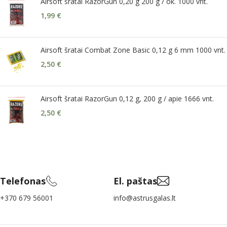
Airsoft šratai RazorGun 0,20 g 200 g / ok. 1000 vnt.
1,99
€
Airsoft šratai Combat Zone Basic 0,12 g 6 mm 1000 vnt.
2,50
€
Airsoft šratai RazorGun 0,12 g, 200 g / apie 1666 vnt.
2,50
€
Telefonas
El. paštas
+370 679 56001
info@astrusgalas.lt