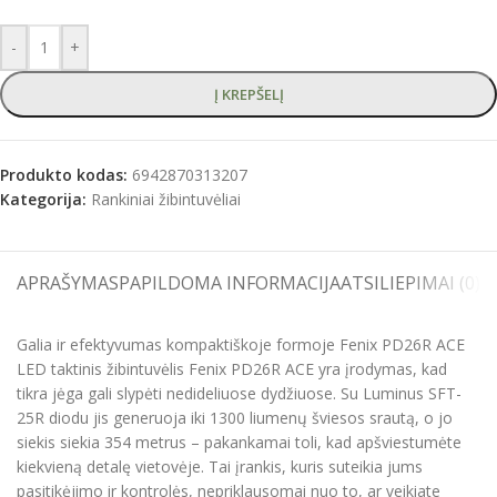
-
+
Į KREPŠELĮ
Produkto kodas:
6942870313207
Kategorija:
Rankiniai žibintuvėliai
APRAŠYMAS
PAPILDOMA INFORMACIJA
ATSILIEPIMAI (0)
S
Galia ir efektyvumas kompaktiškoje formoje Fenix PD26R ACE
LED taktinis žibintuvėlis Fenix PD26R ACE yra įrodymas, kad
tikra jėga gali slypėti nedideliuose dydžiuose. Su Luminus SFT-
25R diodu jis generuoja iki 1300 liumenų šviesos srautą, o jo
siekis siekia 354 metrus – pakankamai toli, kad apšviestumėte
kiekvieną detalę vietovėje. Tai įrankis, kuris suteikia jums
pasitikėjimo ir kontrolės, nepriklausomai nuo to, ar veikiate