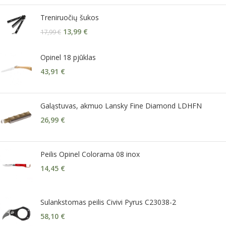
Treniruočių šukos
13,99
€
17,99
€
Opinel 18 pjūklas
43,91
€
Galąstuvas, akmuo Lansky Fine Diamond LDHFN
26,99
€
Peilis Opinel Colorama 08 inox
14,45
€
Sulankstomas peilis Civivi Pyrus C23038-2
58,10
€