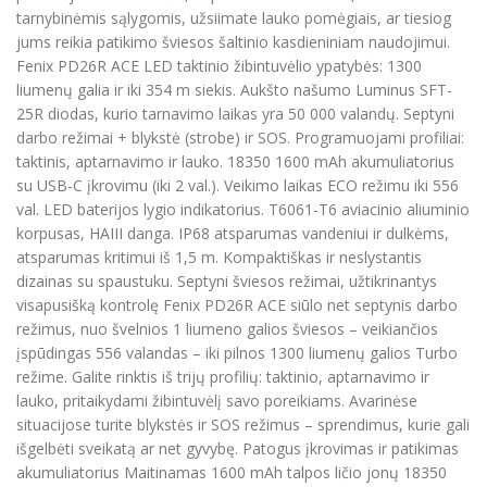
tarnybinėmis sąlygomis, užsiimate lauko pomėgiais, ar tiesiog
jums reikia patikimo šviesos šaltinio kasdieniniam naudojimui.
Fenix PD26R ACE LED taktinio žibintuvėlio ypatybės: 1300
liumenų galia ir iki 354 m siekis. Aukšto našumo Luminus SFT-
25R diodas, kurio tarnavimo laikas yra 50 000 valandų. Septyni
darbo režimai + blykstė (strobe) ir SOS. Programuojami profiliai:
taktinis, aptarnavimo ir lauko. 18350 1600 mAh akumuliatorius
su USB-C įkrovimu (iki 2 val.). Veikimo laikas ECO režimu iki 556
val. LED baterijos lygio indikatorius. T6061-T6 aviacinio aliuminio
korpusas, HAIII danga. IP68 atsparumas vandeniui ir dulkėms,
atsparumas kritimui iš 1,5 m. Kompaktiškas ir neslystantis
dizainas su spaustuku. Septyni šviesos režimai, užtikrinantys
visapusišką kontrolę Fenix PD26R ACE siūlo net septynis darbo
režimus, nuo švelnios 1 liumeno galios šviesos – veikiančios
įspūdingas 556 valandas – iki pilnos 1300 liumenų galios Turbo
režime. Galite rinktis iš trijų profilių: taktinio, aptarnavimo ir
lauko, pritaikydami žibintuvėlį savo poreikiams. Avarinėse
situacijose turite blykstės ir SOS režimus – sprendimus, kurie gali
išgelbėti sveikatą ar net gyvybę. Patogus įkrovimas ir patikimas
akumuliatorius Maitinamas 1600 mAh talpos ličio jonų 18350