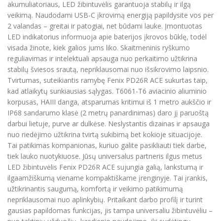
akumuliatoriaus, LED žibintuvėlis garantuoja stabilų ir ilgą
veikimą. Naudodami USB-C įkrovimą energiją papildysite vos per
2 valandas – greitai ir patogiai, net būdami lauke. Įmontuotas
LED indikatorius informuoja apie baterijos įkrovos būklę, todėl
visada žinote, kiek galios jums liko. Skaitmeninis ryškumo
reguliavimas ir intelektuali apsauga nuo perkaitimo užtikrina
stabilų šviesos srautą, nepriklausomai nuo išsikrovimo laipsnio.
Tvirtumas, suteikiantis ramybę Fenix PD26R ACE sukurtas taip,
kad atlaikytų sunkiausias sąlygas. T6061-T6 aviacinio aliuminio
korpusas, HAIII danga, atsparumas kritimui iš 1 metro aukščio ir
IP68 sandarumo klasė (2 metrų panardinimas) daro jį paruoštą
darbui lietuje, purve ar dulkėse. Neslystantis dizainas ir apsauga
nuo riedėjimo užtikrina tvirtą sukibimą bet kokioje situacijoje.
Tai patikimas kompanionas, kuriuo galite pasikliauti tiek darbe,
tiek lauko nuotykiuose. Jūsų universalus partneris ilgus metus
LED žibintuvėlis Fenix PD26R ACE sujungia galią, lankstumą ir
ilgaamžiškumą viename kompaktiškame įrenginyje. Tai įrankis,
užtikrinantis saugumą, komfortą ir veikimo patikimumą
nepriklausomai nuo aplinkybių. Pritaikant darbo profilį ir turint
gausias papildomas funkcijas, jis tampa universaliu žibintuvėliu –