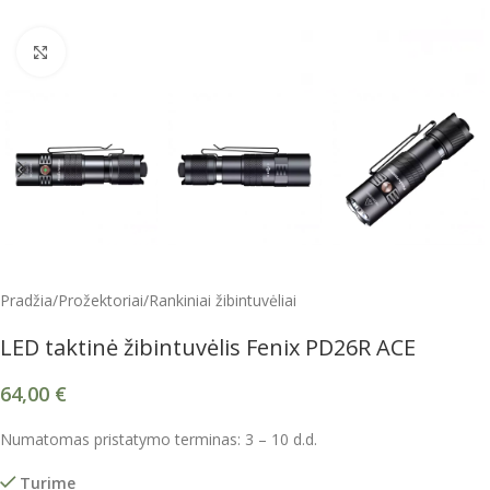
Spustelėkite, kad padidintumėte
Pradžia
/
Prožektoriai
/
Rankiniai žibintuvėliai
LED taktinė žibintuvėlis Fenix PD26R ACE
64,00
€
Numatomas pristatymo terminas: 3 – 10 d.d.
Turime