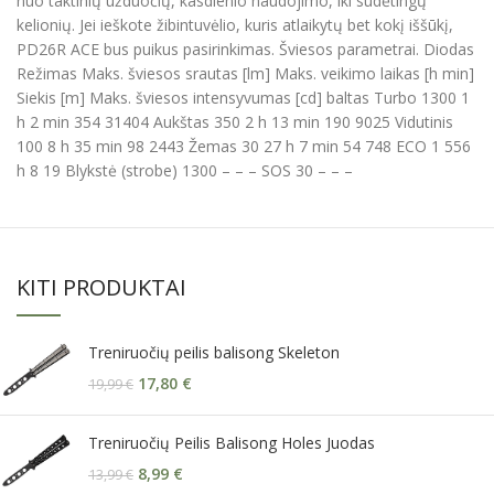
nuo taktinių užduočių, kasdienio naudojimo, iki sudėtingų
kelionių. Jei ieškote žibintuvėlio, kuris atlaikytų bet kokį iššūkį,
PD26R ACE bus puikus pasirinkimas. Šviesos parametrai. Diodas
Režimas Maks. šviesos srautas [lm] Maks. veikimo laikas [h min]
Siekis [m] Maks. šviesos intensyvumas [cd] baltas Turbo 1300 1
h 2 min 354 31404 Aukštas 350 2 h 13 min 190 9025 Vidutinis
100 8 h 35 min 98 2443 Žemas 30 27 h 7 min 54 748 ECO 1 556
h 8 19 Blykstė (strobe) 1300 – – – SOS 30 – – –
KITI PRODUKTAI
Treniruočių peilis balisong Skeleton
17,80
€
19,99
€
Treniruočių Peilis Balisong Holes Juodas
8,99
€
13,99
€