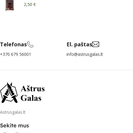
2,50
€
Telefonas
El. paštas
+370 679 56001
info@astrusgalas.lt
Astrusgalas.lt
Sekite mus