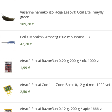
Vasarinė hamako izoliacija Lesovik Otul Lite, mayfly
green
169,28
€
Peilis Morakniv Amberg Blue mountains (S)
42,20
€
Airsoft šratai RazorGun 0,20 g 200 g / ok. 1000 vnt.
1,99
€
Airsoft šratai Combat Zone Basic 0,12 g 6 mm 1000 vnt.
2,50
€
Airsoft šratai RazorGun 0,12 g, 200 g / apie 1666 vnt.