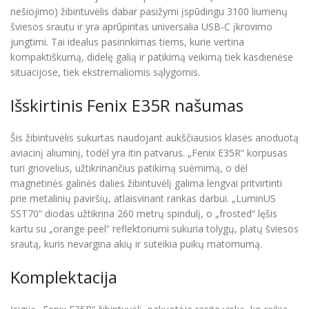
nešiojimo) žibintuvėlis dabar pasižymi įspūdingu 3100 liumenų
šviesos srautu ir yra aprūpintas universalia USB-C įkrovimo
jungtimi. Tai idealus pasirinkimas tiems, kurie vertina
kompaktiškumą, didelę galią ir patikimą veikimą tiek kasdienėse
situacijose, tiek ekstremaliomis sąlygomis.
Išskirtinis Fenix E35R našumas
Šis žibintuvėlis sukurtas naudojant aukščiausios klasės anoduotą
aviacinį aliuminį, todėl yra itin patvarus. „Fenix E35R“ korpusas
turi griovelius, užtikrinančius patikimą suėmimą, o dėl
magnetinės galinės dalies žibintuvėlį galima lengvai pritvirtinti
prie metalinių paviršių, atlaisvinant rankas darbui. „LuminUS
SST70“ diodas užtikrina 260 metrų spindulį, o „frosted“ lęšis
kartu su „orange peel“ reflektoriumi sukuria tolygų, platų šviesos
srautą, kuris nevargina akių ir suteikia puikų matomumą.
Komplektacija