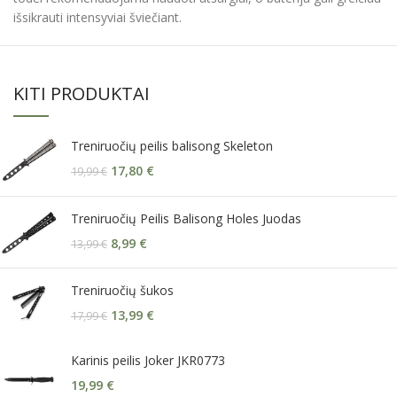
išsikrauti intensyviai šviečiant.
KITI PRODUKTAI
Treniruočių peilis balisong Skeleton
17,80
€
19,99
€
Treniruočių Peilis Balisong Holes Juodas
8,99
€
13,99
€
Treniruočių šukos
13,99
€
17,99
€
Karinis peilis Joker JKR0773
19,99
€