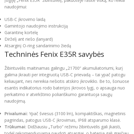
Įsigiję „Fenix E35R“ žibintuvėlį, pakuotėje rasite viską, ko reikia
naudojimui:
USB-C įkrovimo laidą
Gamintojo naudojimo instrukciją
Garantinę kortelę
Dirželį ant riešo (lanyard)
Atsarginį O-ring sandarinimo žiedą
Techninės Fenix E35R savybės
Žibintuvėlis maitinamas galingu „21700“ akumuliatoriumi, kurį
galima įkrauti per integruotą USB-C prievadą – tai ypač patogu
keliaujant, nes nereikia nešiotis atskiro įkroviklio. Be to, šonuose
esantis indikatorius rodo baterijos įkrovos lygį, o apsauga nuo
perkaitimo ir atvirkštinio poliariškumo garantuoja saugų
naudojimą.
Privalumai:
Ypač šviesus (3100 lm), kompaktiškas, magnetinis
pagrindas, patogus USB-C įkrovimas, IP68 atsparumo klasė.
Trūkumai:
Didžiausiu „Turbo“ režimu žibintuvėlis gali įkaisti,
todėl rekomenduojama naudoti atsargiai, o baterija gali greičiau