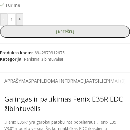
Turime
-
+
Į KREPŠELĮ
Produkto kodas:
6942870312675
Kategorija:
Rankiniai žibintuvėliai
APRAŠYMAS
PAPILDOMA INFORMACIJA
ATSILIEPIMAI (0)
S
Galingas ir patikimas Fenix E35R EDC
žibintuvėlis
„Fenix E35R“ yra gerokai patobulinta populiaraus „Fenix E35
V3.0“ modelio versija. Šis kompaktiškas EDC (kasdienio