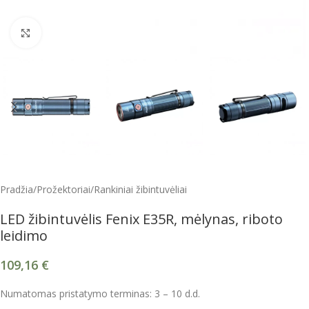
Spustelėkite, kad padidintumėte
Pradžia
/
Prožektoriai
/
Rankiniai žibintuvėliai
LED žibintuvėlis Fenix E35R, mėlynas, riboto
leidimo
109,16
€
Numatomas pristatymo terminas: 3 – 10 d.d.