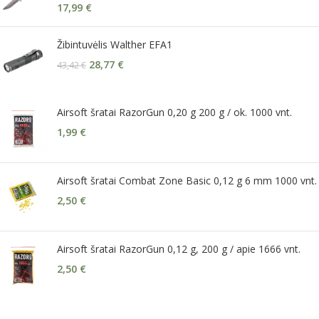
17,99
€
Žibintuvėlis Walther EFA1
28,77
€
43,42
€
Airsoft šratai RazorGun 0,20 g 200 g / ok. 1000 vnt.
1,99
€
Airsoft šratai Combat Zone Basic 0,12 g 6 mm 1000 vnt.
2,50
€
Airsoft šratai RazorGun 0,12 g, 200 g / apie 1666 vnt.
2,50
€