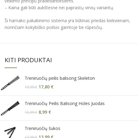
veikimo principu pradedantiesiems.
– Kaina gali būti aukštesnė nei paprastų virvių variantų.
Ši hamako pakabinimo sistema yra būtinas priedas kiekvienam,
norinčiam kokybiško poilsio gamtoje be rūpesčių.
KITI PRODUKTAI
Treniruočių peilis balisong Skeleton
17,80
€
19,99
€
Treniruočių Peilis Balisong Holes Juodas
8,99
€
13,99
€
Treniruočių šukos
13,99
€
17,99
€