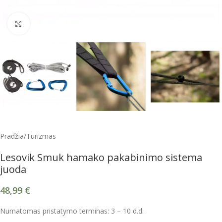
Spustelėkite, kad padidintumėte
Pradžia
/
Turizmas
Lesovik Smuk hamako pakabinimo sistema
juoda
48,99
€
Numatomas pristatymo terminas: 3 – 10 d.d.