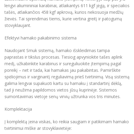
lengvi aliumininiai karabinai, atlaikantys 611 kgf jėgą, ir specialios
tašės, atlaikančios 458 kgf apkrovą, kurios nekosuoja medžių
žievės. Tai sprendimas tiems, kurie vertina greitį ir patogumą
stovyklaujant.
Efektyvi hamako pakabinimo sistema
Naudojant Smuk sistemą, hamako išskleidimas tampa
paprastas ir tikslus procesas. Tiesiog apvyniokite tašes aplink
medį, užkabinkite karabinus ir sureguliuokite įtempimą pagal
poreikį – net ir tada, kai hamakas jau pakabintas. Pamirškite
spėliojimus ir varginantį reguliavimą prieš tvirtinimą. Visą sistemą
galima lengvai supakuoti kartu su hamaku į standartinį dėklą,
tad ji neužima papildomos vietos jūsų kuprinėje. Sistemos
sumontavimas vietoje senų virvių užtrunka vos tris minutes.
Komplektacija
Į komplektą įeina viskas, ko reikia saugiam ir patikimam hamako
tvirtinimui miške ar stovyklavietėje: