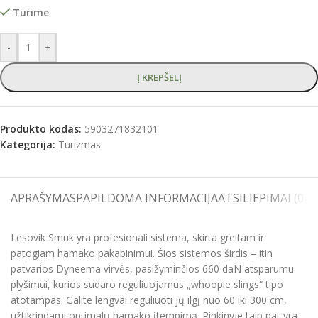
Turime
-
+
Į KREPŠELĮ
Produkto kodas:
5903271832101
Kategorija:
Turizmas
APRAŠYMAS
PAPILDOMA INFORMACIJA
ATSILIEPIMAI (0)
S
Lesovik Smuk yra profesionali sistema, skirta greitam ir
patogiam hamako pakabinimui. Šios sistemos širdis – itin
patvarios Dyneema virvės, pasižyminčios 660 daN atsparumu
plyšimui, kurios sudaro reguliuojamus „whoopie slings“ tipo
atotampas. Galite lengvai reguliuoti jų ilgį nuo 60 iki 300 cm,
užtikrindami optimalų hamako įtempimą. Rinkinyje taip pat yra