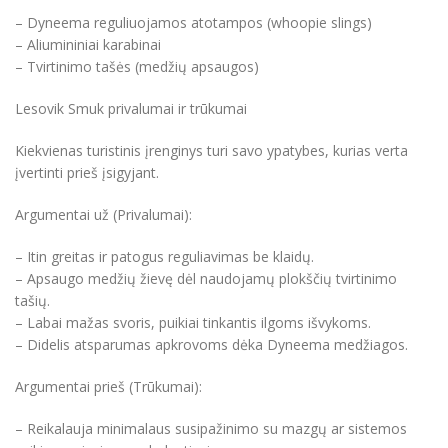
– Dyneema reguliuojamos atotampos (whoopie slings)
– Aliumininiai karabinai
– Tvirtinimo tašės (medžių apsaugos)
Lesovik Smuk privalumai ir trūkumai
Kiekvienas turistinis įrenginys turi savo ypatybes, kurias verta
įvertinti prieš įsigyjant.
Argumentai už (Privalumai):
– Itin greitas ir patogus reguliavimas be klaidų.
– Apsaugo medžių žievę dėl naudojamų plokščių tvirtinimo
tašių.
– Labai mažas svoris, puikiai tinkantis ilgoms išvykoms.
– Didelis atsparumas apkrovoms dėka Dyneema medžiagos.
Argumentai prieš (Trūkumai):
– Reikalauja minimalaus susipažinimo su mazgų ar sistemos