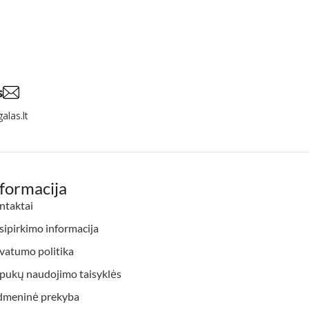
s
alas.lt
nformacija
ntaktai
ipirkimo informacija
vatumo politika
apukų naudojimo taisyklės
dmeninė prekyba