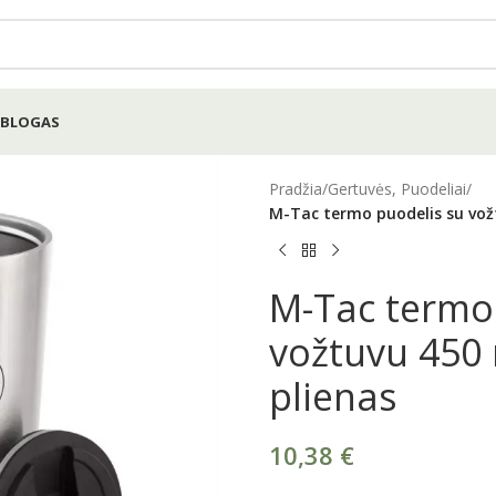
BLOGAS
Pradžia
/
Gertuvės, Puodeliai
/
M-Tac termo puodelis su vožt
M-Tac termo
vožtuvu 450 
plienas
10,38
€