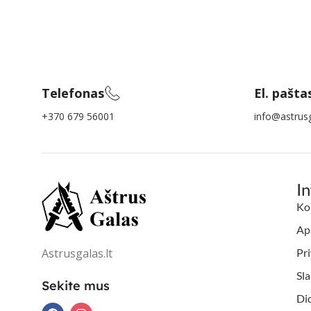
Telefonas
El. pašta
+370 679 56001
info@astrusg
I
Ko
Aps
Astrusgalas.lt
Pri
Sl
Sekite mus
Di