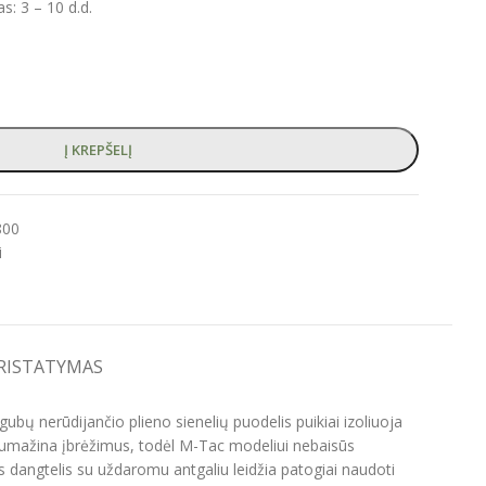
: 3 – 10 d.d.
Į KREPŠELĮ
800
i
PRISTATYMAS
ubų nerūdijančio plieno sienelių puodelis puikiai izoliuoja
sumažina įbrėžimus, todėl M-Tac modeliui nebaisūs
 dangtelis su uždaromu antgaliu leidžia patogiai naudoti