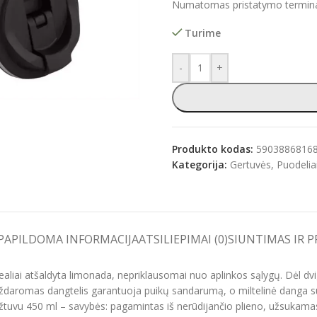
Numatomas pristatymo terminas
Turime
-
+
e
Produkto kodas:
5903886816
Kategorija:
Gertuvės, Puodelia
PAPILDOMA INFORMACIJA
ATSILIEPIMAI (0)
SIUNTIMAS IR 
aliai atšaldyta limonada, nepriklausomai nuo aplinkos sąlygų. Dėl dvig
Uždaromas dangtelis garantuoja puikų sandarumą, o miltelinė danga 
ožtuvu 450 ml – savybės: pagamintas iš nerūdijančio plieno, užsukamas