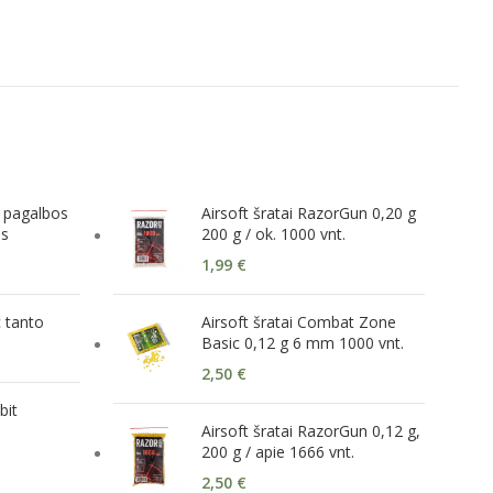
s pagalbos
Airsoft šratai RazorGun 0,20 g
is
200 g / ok. 1000 vnt.
1,99
€
c tanto
Airsoft šratai Combat Zone
Basic 0,12 g 6 mm 1000 vnt.
2,50
€
bit
Airsoft šratai RazorGun 0,12 g,
200 g / apie 1666 vnt.
2,50
€