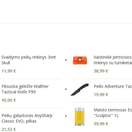
Svaidymo peilių rinkinys 3vnt
Vaistinėlė pirmosio
Skull
rinkinys su turniketa
11,99
€
38,99
€
Fiksuota geležte Walther
Peilis Adventure Ta
Tactical Knife P99
19,99
€
45,00
€
Maisto termosas Es
Peilių galąstuvas AnySharp
"Sculptor" 1L
Classic EVO, pilkas
39,99
€
21,53
€