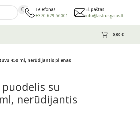
Telefonas
El. paštas
+370 679 56001
info@astrusgalas.lt
0,00
€
uvu 450 ml, nerūdijantis plienas
 puodelis su
ml, nerūdijantis