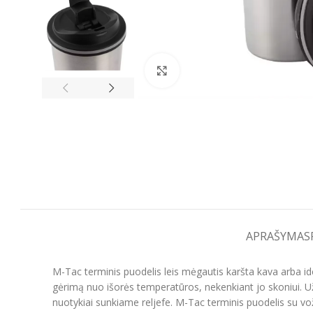
Spustelėkite, kad padidintumėt
APRAŠYMAS
M-Tac terminis puodelis leis mėgautis karšta kava arba ide
gėrimą nuo išorės temperatūros, nekenkiant jo skoniui. 
nuotykiai sunkiame reljefe. M-Tac terminis puodelis su v