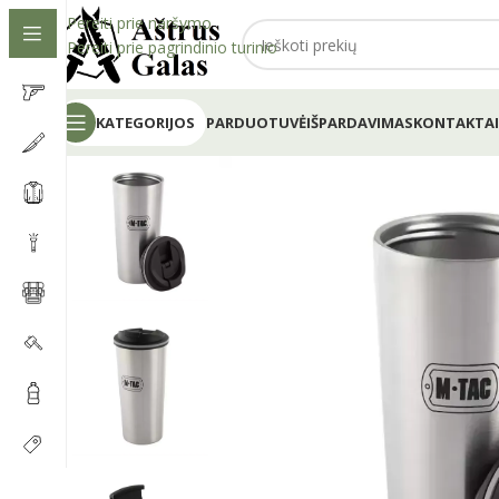
Pereiti prie naršymo
Pereiti prie pagrindinio turinio
KATEGORIJOS
PARDUOTUVĖ
IŠPARDAVIMAS
KONTAKTAI