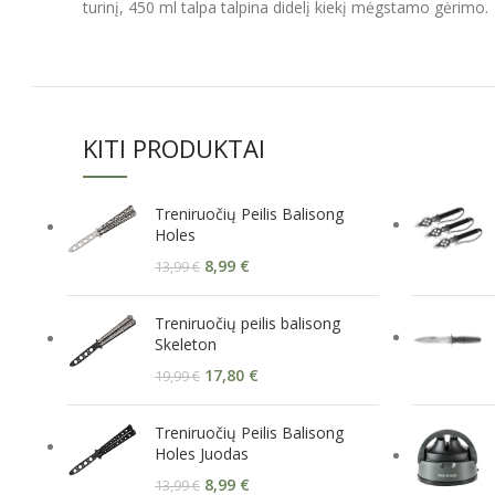
turinį, 450 ml talpa talpina didelį kiekį mėgstamo gėrimo.
KITI PRODUKTAI
Treniruočių Peilis Balisong
Holes
8,99
€
13,99
€
Treniruočių peilis balisong
Skeleton
17,80
€
19,99
€
Treniruočių Peilis Balisong
Holes Juodas
8,99
€
13,99
€