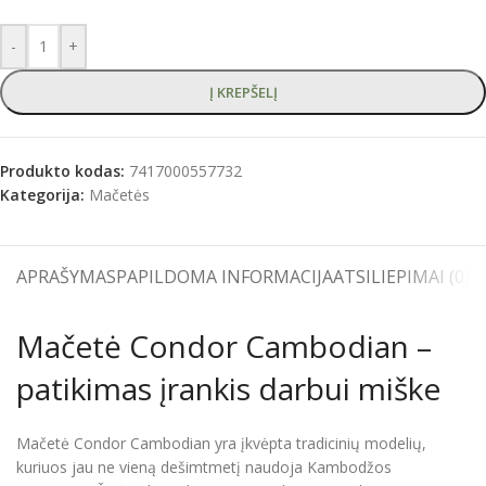
-
+
Į KREPŠELĮ
Produkto kodas:
7417000557732
Kategorija:
Mačetės
APRAŠYMAS
PAPILDOMA INFORMACIJA
ATSILIEPIMAI (0)
S
Mačetė Condor Cambodian –
patikimas įrankis darbui miške
Mačetė Condor Cambodian yra įkvėpta tradicinių modelių,
kuriuos jau ne vieną dešimtmetį naudoja Kambodžos