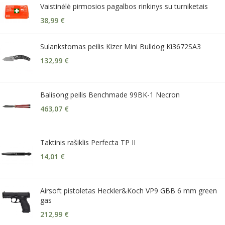
Vaistinėlė pirmosios pagalbos rinkinys su turniketais
38,99
€
Sulankstomas peilis Kizer Mini Bulldog Ki3672SA3
132,99
€
Balisong peilis Benchmade 99BK-1 Necron
463,07
€
Taktinis rašiklis Perfecta TP II
14,01
€
Airsoft pistoletas Heckler&Koch VP9 GBB 6 mm green
gas
212,99
€