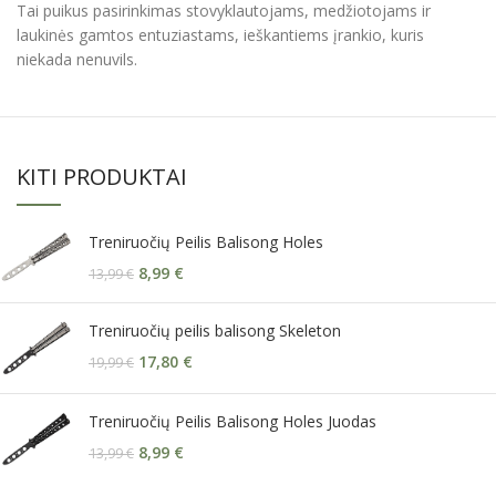
Tai puikus pasirinkimas stovyklautojams, medžiotojams ir
laukinės gamtos entuziastams, ieškantiems įrankio, kuris
niekada nenuvils.
KITI PRODUKTAI
Treniruočių Peilis Balisong Holes
8,99
€
13,99
€
Treniruočių peilis balisong Skeleton
17,80
€
19,99
€
Treniruočių Peilis Balisong Holes Juodas
8,99
€
13,99
€