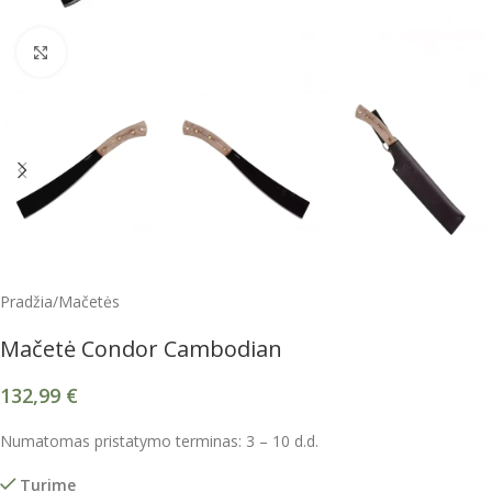
Spustelėkite, kad padidintumėte
Pradžia
/
Mačetės
Mačetė Condor Cambodian
132,99
€
Numatomas pristatymo terminas: 3 – 10 d.d.
Turime