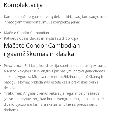
Komplektacija
Kartu su mačete gausite tvirtą dėklą, skirtą saugiam saugojimui
ir patogiam transportavimui. Į komplektą įeina:
Mačetė Condor Cambodian
Patvarus odinis dėklas (makštis) su diržo kilpa
Mačetė Condor Cambodian –
ilgaamžiškumas ir klasika
Privalumai:
Full tang konstrukcija suteikia nepaprastą tvirtumą;
aukštos kokybės 1075 anglinis plienas yra lengvai galandamas
lauko sąlygomis; Micarta rankenos užtikrina ilgaamžiškumą ir
patogų laikymą; pridedamas estetiškas ir praktiškas odinis
dėklas.
Trūkumai:
Anglinis plienas reikalauja reguliarios priežiūros
(valymo ir alyvavimo), kad būtų išvengta rūdžių atsiradimo; dėl
didelio dydžio įrankis nėra skirtas smulkiems preciziniams
darbams.