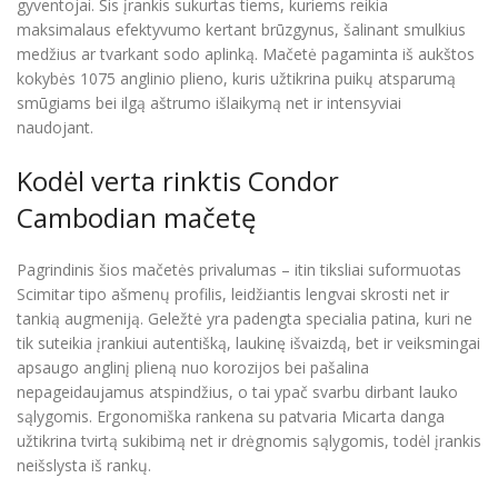
gyventojai. Šis įrankis sukurtas tiems, kuriems reikia
maksimalaus efektyvumo kertant brūzgynus, šalinant smulkius
medžius ar tvarkant sodo aplinką. Mačetė pagaminta iš aukštos
kokybės 1075 anglinio plieno, kuris užtikrina puikų atsparumą
smūgiams bei ilgą aštrumo išlaikymą net ir intensyviai
naudojant.
Kodėl verta rinktis Condor
Cambodian mačetę
Pagrindinis šios mačetės privalumas – itin tiksliai suformuotas
Scimitar tipo ašmenų profilis, leidžiantis lengvai skrosti net ir
tankią augmeniją. Geležtė yra padengta specialia patina, kuri ne
tik suteikia įrankiui autentišką, laukinę išvaizdą, bet ir veiksmingai
apsaugo anglinį plieną nuo korozijos bei pašalina
nepageidaujamus atspindžius, o tai ypač svarbu dirbant lauko
sąlygomis. Ergonomiška rankena su patvaria Micarta danga
užtikrina tvirtą sukibimą net ir drėgnomis sąlygomis, todėl įrankis
neišslysta iš rankų.