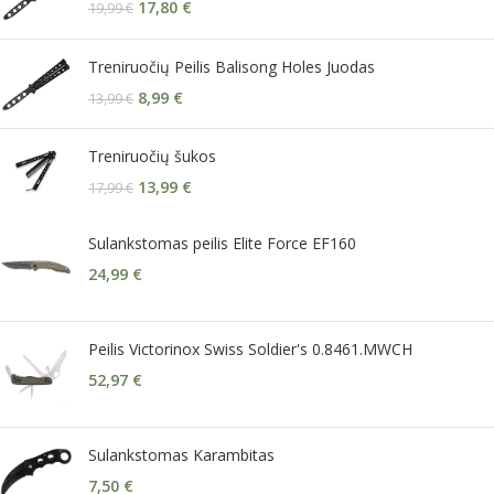
17,80
€
19,99
€
Treniruočių Peilis Balisong Holes Juodas
8,99
€
13,99
€
Treniruočių šukos
13,99
€
17,99
€
Sulankstomas peilis Elite Force EF160
24,99
€
Peilis Victorinox Swiss Soldier's 0.8461.MWCH
52,97
€
Sulankstomas Karambitas
7,50
€