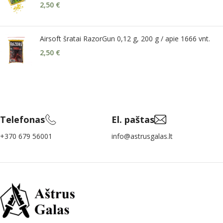
2,50
€
Airsoft šratai RazorGun 0,12 g, 200 g / apie 1666 vnt.
2,50
€
Telefonas
El. paštas
+370 679 56001
info@astrusgalas.lt