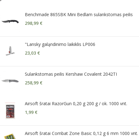
Benchmade 865SBK Mini Bedlam sulankstomas peilis
298,99
€
"Lansky galąndinimo laikiklis LP006
23,03
€
Sulankstomas peilis Kershaw Covalent 2042TI
258,99
€
Airsoft šratai RazorGun 0,20 g 200 g / ok. 1000 vnt.
1,99
€
Airsoft šratai Combat Zone Basic 0,12 g 6 mm 1000 vnt.