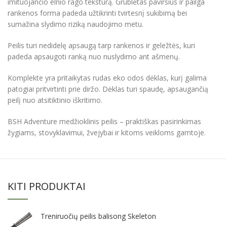
imituojančio elnio rago tekstūrą. Grublėtas paviršius ir pailga
rankenos forma padeda užtikrinti tvirtesnį sukibimą bei
sumažina slydimo riziką naudojimo metu.
Peilis turi nedidelę apsaugą tarp rankenos ir geležtės, kuri
padeda apsaugoti ranką nuo nuslydimo ant ašmenų.
Komplekte yra pritaikytas rudas eko odos dėklas, kurį galima
patogiai pritvirtinti prie diržo. Dėklas turi spaudę, apsaugančią
peilį nuo atsitiktinio iškritimo.
BSH Adventure medžioklinis peilis – praktiškas pasirinkimas
žygiams, stovyklavimui, žvejybai ir kitoms veikloms gamtoje.
KITI PRODUKTAI
Treniruočių peilis balisong Skeleton