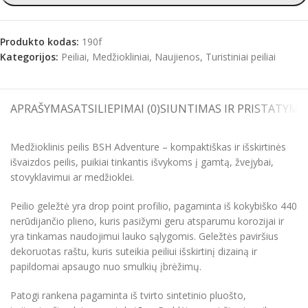
Produkto kodas:
190f
Kategorijos:
Peiliai
,
Medžiokliniai
,
Naujienos
,
Turistiniai peiliai
APRAŠYMAS
ATSILIEPIMAI (0)
SIUNTIMAS IR PRISTATYMA
Medžioklinis peilis BSH Adventure – kompaktiškas ir išskirtinės
išvaizdos peilis, puikiai tinkantis išvykoms į gamtą, žvejybai,
stovyklavimui ar medžioklei.
Peilio geležtė yra drop point profilio, pagaminta iš kokybiško 440
nerūdijančio plieno, kuris pasižymi geru atsparumu korozijai ir
yra tinkamas naudojimui lauko sąlygomis. Geležtės paviršius
dekoruotas raštu, kuris suteikia peiliui išskirtinį dizainą ir
papildomai apsaugo nuo smulkių įbrėžimų.
Patogi rankena pagaminta iš tvirto sintetinio pluošto,