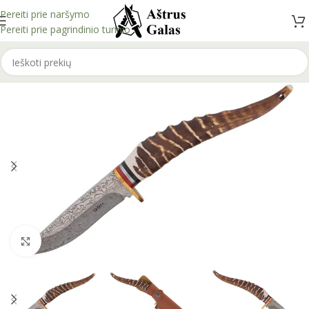
Pereiti prie naršymo
Pereiti prie pagrindinio turinio
Spustelėkite, kad padidintumėte