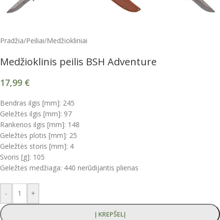
Pradžia
/
Peiliai
/
Medžiokliniai
Medžioklinis peilis BSH Adventure
17,99
€
Bendras ilgis [mm]: 245
Geležtės ilgis [mm]: 97
Rankenos ilgis [mm]: 148
Geležtės plotis [mm]: 25
Geležtės storis [mm]: 4
Svoris [g]: 105
Geležtės medžiaga: 440 nerūdijantis plienas
-
+
Į KREPŠELĮ