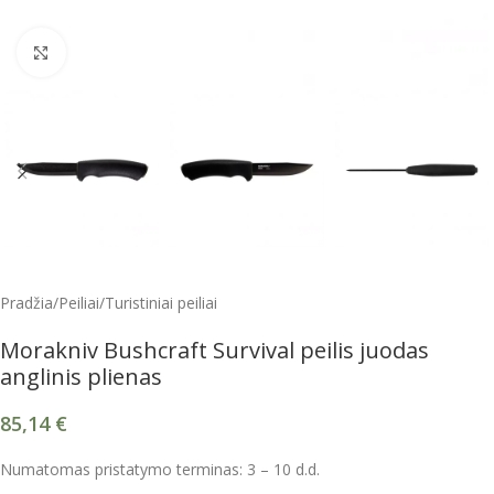
Spustelėkite, kad padidintumėte
Pradžia
/
Peiliai
/
Turistiniai peiliai
Morakniv Bushcraft Survival peilis juodas
anglinis plienas
85,14
€
Numatomas pristatymo terminas: 3 – 10 d.d.