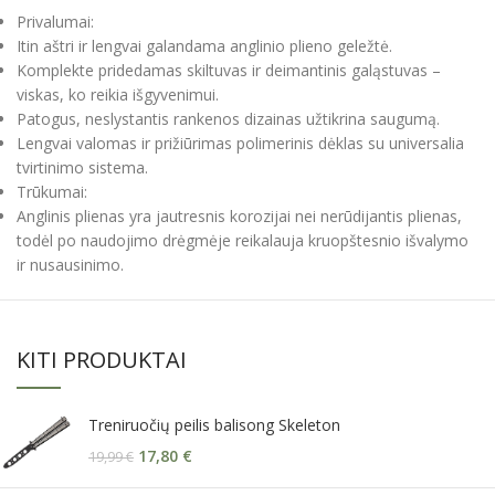
Privalumai:
Itin aštri ir lengvai galandama anglinio plieno geležtė.
Komplekte pridedamas skiltuvas ir deimantinis galąstuvas –
viskas, ko reikia išgyvenimui.
Patogus, neslystantis rankenos dizainas užtikrina saugumą.
Lengvai valomas ir prižiūrimas polimerinis dėklas su universalia
tvirtinimo sistema.
Trūkumai:
Anglinis plienas yra jautresnis korozijai nei nerūdijantis plienas,
todėl po naudojimo drėgmėje reikalauja kruopštesnio išvalymo
ir nusausinimo.
KITI PRODUKTAI
Treniruočių peilis balisong Skeleton
17,80
€
19,99
€