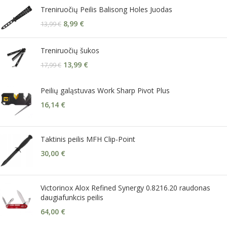
Treniruočių Peilis Balisong Holes Juodas
8,99
€
13,99
€
Treniruočių šukos
13,99
€
17,99
€
Peilių galąstuvas Work Sharp Pivot Plus
16,14
€
Taktinis peilis MFH Clip-Point
30,00
€
Victorinox Alox Refined Synergy 0.8216.20 raudonas
daugiafunkcis peilis
64,00
€