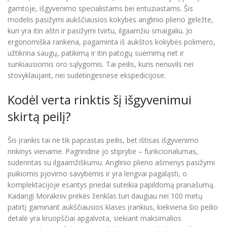
gamtoje, išgyvenimo specialistams bei entuziastams. Šis
modelis pasižymi aukščiausios kokybės anglinio plieno geležte,
kuri yra itin aštri ir pasižymi tvirtu, ilgaamžiu smaigaliu. Jo
ergonomiška rankena, pagaminta iš aukštos kokybės polimero,
užtikrina saugų, patikimą ir itin patogų suėmimą net ir
sunkiausiomis oro sąlygomis. Tai peilis, kuris nenuvils nei
stovyklaujant, nei sudėtingesnėse ekspedicijose.
Kodėl verta rinktis šį išgyvenimui
skirtą peilį?
Šis įrankis tai ne tik paprastas peilis, bet ištisas išgyvenimo
rinkinys viename. Pagrindinė jo stiprybė – funkcionalumas,
suderintas su ilgaamžiškumu. Anglinio plieno ašmenys pasižymi
puikiomis pjovimo savybėmis ir yra lengvai pagaląsti, o
komplektacijoje esantys priedai suteikia papildomą pranašumą.
Kadangi Morakniv prekės ženklas turi daugiau nei 100 metų
patirtį gaminant aukščiausios klasės įrankius, kiekviena šio peilio
detalė yra kruopščiai apgalvota, siekiant maksimalios