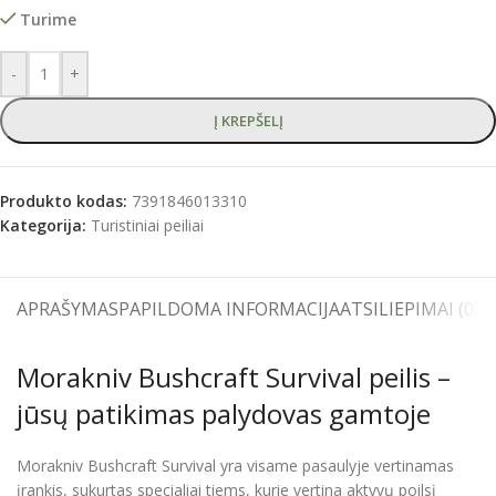
Turime
-
+
Į KREPŠELĮ
Produkto kodas:
7391846013310
Kategorija:
Turistiniai peiliai
APRAŠYMAS
PAPILDOMA INFORMACIJA
ATSILIEPIMAI (0)
S
Morakniv Bushcraft Survival peilis –
jūsų patikimas palydovas gamtoje
Morakniv Bushcraft Survival yra visame pasaulyje vertinamas
įrankis, sukurtas specialiai tiems, kurie vertina aktyvų poilsį