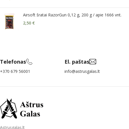
Airsoft šratai RazorGun 0,12 g, 200 g / apie 1666 vnt.
2,50
€
Telefonas
El. paštas
+370 679 56001
info@astrusgalas.lt
Astrusgalas.lt