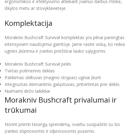
ergonomikos ir efektyvumo atliekant įvairius darbus miške,
iškylos metu ar stovyklavietėje.
Komplektacija
Morakniv Bushcraft Survival komplektas yra pilnai parengtas
intensyviam naudojimui gamtoje. Jame rasite viską, ko reikia
ugnies įkūrimui ir įrankio priežiūrai lauko sąlygomis.
Morakniv Bushcraft Survival peilis
Tvirtas polimerinis dėklas
Patikimas skiltuvas (magnio strypas) ugniai įkurti
Integruotas deimantinis galąstuvas, pritvirtintas prie dėklo
Nuimami diržo laikikliai
Morakniv Bushcraft privalumai ir
trūkumai
Norint priimti teisingą sprendimą, svarbu susipažinti su šio
įrankio stipriosiomis ir silpnosiosmis pusėmis.