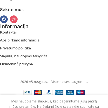
Sekite mus
Informacija
Kontaktai
Apsipirkimo informacija
Privatumo politika
Slapukų naudojimo taisyklės
Didmeninė prekyba
2026 Aštrusgalas.lt. Visos teisės saugomos.
Mes naudojame slapukus, kad pagerintume jūsų patirtį
rduotuvė
Krepšelis
mūsų svetainėje. Naršydami šioje svetainėje sutinkate su