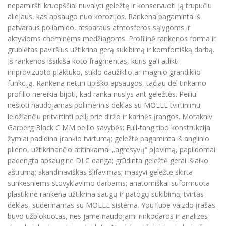
nepamiršti kruopščiai nuvalyti geležtę ir konservuoti ją trupučiu
aliejaus, kas apsaugo nuo korozijos. Rankena pagaminta iš
patvaraus poliamido, atsparaus atmosferos sąlygoms ir
aktyvioms cheminėms medžiagoms. Profilinė rankenos forma ir
grublėtas paviršius užtikrina gerą sukibimą ir komfortišką darbą.
Iš rankenos išsikiša koto fragmentas, kuris gali atlikti
improvizuoto plaktuko, stiklo daužiklio ar magnio grandiklio
funkciją. Rankena neturi tipiško apsaugos, tačiau dėl tinkamo
profilio nereikia bijoti, kad ranka nuslys ant geležtės. Peiliui
nešioti naudojamas polimerinis dėklas su MOLLE tvirtinimu,
leidžiančiu pritvirtinti peilį prie diržo ir karinės įrangos. Morakniv
Garberg Black C MM peilio savybės: Full-tang tipo konstrukcija
žymiai padidina įrankio tvirtumą; geležtė pagaminta iš anglinio
plieno, užtikrinančio atitinkamai „agresyvų“ pjovimą, papildomai
padengta apsaugine DLC danga; grūdinta geležtė gerai išlaiko
aštrumą; skandinaviškas šlifavimas; masyvi geležtė skirta
sunkesniems stovyklavimo darbams; anatomiškai suformuota
plastikinė rankena užtikrina saugų ir patogų sukibimą; tvirtas
dėklas, suderinamas su MOLLE sistema. YouTube vaizdo įrašas
buvo užblokuotas, nes jame naudojami rinkodaros ir analizės