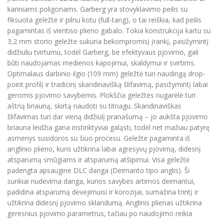
kariniams poligonams. Garberg yra stovyklavimo peilis su
fiksuota geležte ir pilnu kotu (full-tang), o tai reiškia, kad peilis
pagamintas iš vientiso plieno gabalo. Tokia konstrukcija kartu su
3,2 mm storio geležte sukuria bekompromisį įrankį, pasižymintį
didžiuliu tvirtumu, todėl Garberg, be efektyvaus pjovimo, gali
būti naudojamas medienos kapojimui, skaldymui ir svirtims.
Optimalaus darbinio ilgio (109 mm) geležtė turi naudingą drop-
point profilį ir tradicinį skandinavišką šlifavimą, pasižymintį labai
geromis pjovimo savybėmis. Plokščia geležtės nugarėlė turi
aštrią briauną, skirtą naudoti su titnagu. Skandinaviškas
šlifavimas turi dar vieną didžiulį pranašumą – jo aukšta pjovimo
briauna leidžia gana instinktyviai galąsti, todėl net mažiau patyrę
asmenys susidoros su šiuo procesu. Geležtė pagaminta iš
anglinio plieno, kuris užtikrina labai agresyvų pjovimą, didesnį
atsparumą smūgiams ir atsparumą atšipimui. Visa geležtė
padengta apsaugine DLC danga (Deimanto tipo anglis). Ši
sunkiai nudėvima danga, kurios savybės artimos deimantui,
padidina atsparumą dėvėjimuisi ir korozijai, sumažina trintį ir
užtikrina didesnį pjovimo sklandumą. Anglinis plienas užtikrina
geresnius pjovimo parametrus, tačiau po naudojimo reikia