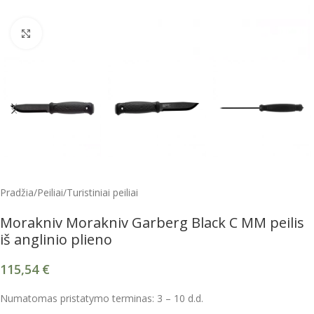
Spustelėkite, kad padidintumėte
Pradžia
/
Peiliai
/
Turistiniai peiliai
Morakniv Morakniv Garberg Black C MM peilis
iš anglinio plieno
115,54
€
Numatomas pristatymo terminas: 3 – 10 d.d.