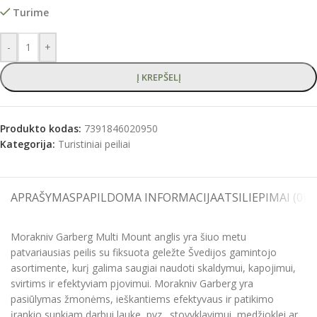
Turime
-
+
Į KREPŠELĮ
Produkto kodas:
7391846020950
Kategorija:
Turistiniai peiliai
APRAŠYMAS
PAPILDOMA INFORMACIJA
ATSILIEPIMAI (0)
S
Morakniv Garberg Multi Mount anglis yra šiuo metu
patvariausias peilis su fiksuota geležte Švedijos gamintojo
asortimente, kurį galima saugiai naudoti skaldymui, kapojimui,
svirtims ir efektyviam pjovimui. Morakniv Garberg yra
pasiūlymas žmonėms, ieškantiems efektyvaus ir patikimo
įrankio sunkiam darbui lauke, pvz., stovyklavimui, medžioklei ar