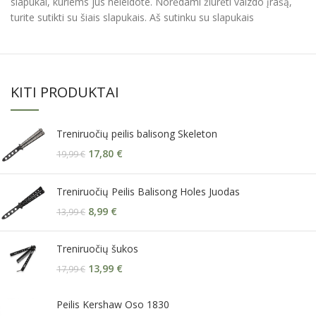
slapukai, kuriems jūs neleidote. Norėdami žiūrėti vaizdo įrašą,
turite sutikti su šiais slapukais. Aš sutinku su slapukais
KITI PRODUKTAI
Treniruočių peilis balisong Skeleton
17,80
€
19,99
€
Treniruočių Peilis Balisong Holes Juodas
8,99
€
13,99
€
Treniruočių šukos
13,99
€
17,99
€
Peilis Kershaw Oso 1830