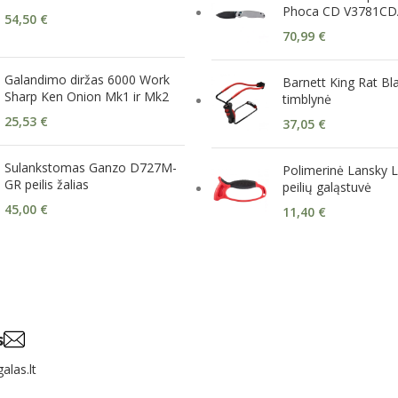
Phoca CD V3781CD
54,50
€
70,99
€
Galandimo diržas 6000 Work
Barnett King Rat B
Sharp Ken Onion Mk1 ir Mk2
timblynė
25,53
€
37,05
€
Sulankstomas Ganzo D727M-
Polimerinė Lansky
GR peilis žalias
peilių galąstuvė
45,00
€
11,40
€
s
alas.lt