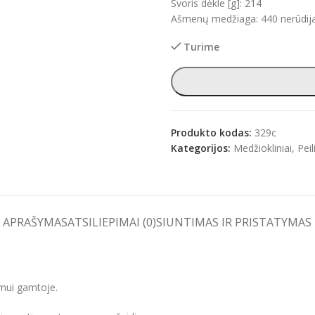
Svoris dėkle [g]: 214
Ašmenų medžiaga: 440 nerūdijan
Turime
Produkto kodas:
329c
Kategorijos:
Medžiokliniai
,
Peil
APRAŠYMAS
ATSILIEPIMAI (0)
SIUNTIMAS IR PRISTATYMAS
imui gamtoje.