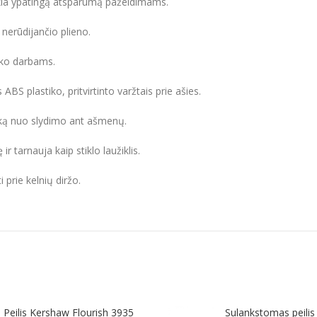
ikia ypatingą atsparumą pažeidimams.
nerūdijančio plieno.
auko darbams.
BS plastiko, pritvirtinto varžtais prie ašies.
nką nuo slydimo ant ašmenų.
ir tarnauja kaip stiklo laužiklis.
 prie kelnių diržo.
Peilis Kershaw Flourish 3935
Sulankstomas peilis