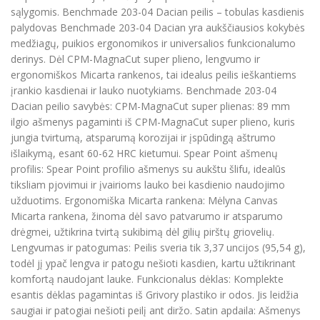
sąlygomis. Benchmade 203-04 Dacian peilis – tobulas kasdienis
palydovas Benchmade 203-04 Dacian yra aukščiausios kokybės
medžiagų, puikios ergonomikos ir universalios funkcionalumo
derinys. Dėl CPM-MagnaCut super plieno, lengvumo ir
ergonomiškos Micarta rankenos, tai idealus peilis ieškantiems
įrankio kasdienai ir lauko nuotykiams. Benchmade 203-04
Dacian peilio savybės: CPM-MagnaCut super plienas: 89 mm
ilgio ašmenys pagaminti iš CPM-MagnaCut super plieno, kuris
jungia tvirtumą, atsparumą korozijai ir įspūdingą aštrumo
išlaikymą, esant 60-62 HRC kietumui. Spear Point ašmenų
profilis: Spear Point profilio ašmenys su aukštu šlifu, idealūs
tiksliam pjovimui ir įvairioms lauko bei kasdienio naudojimo
užduotims. Ergonomiška Micarta rankena: Mėlyna Canvas
Micarta rankena, žinoma dėl savo patvarumo ir atsparumo
drėgmei, užtikrina tvirtą sukibimą dėl gilių pirštų griovelių.
Lengvumas ir patogumas: Peilis sveria tik 3,37 uncijos (95,54 g),
todėl jį ypač lengva ir patogu nešioti kasdien, kartu užtikrinant
komfortą naudojant lauke. Funkcionalus dėklas: Komplekte
esantis dėklas pagamintas iš Grivory plastiko ir odos. Jis leidžia
saugiai ir patogiai nešioti peilį ant diržo. Satin apdaila: Ašmenys