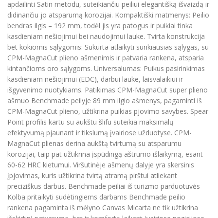
apdailinti Satin metodu, suteikiančiu peiliui elegantišką išvaizdą ir
didinančiu jo atsparumą korozijai. Kompaktiški matmenys: Peilio
bendras ilgis – 192 mm, todėl jis yra patogus ir puikiai tinka
kasdieniam nešiojimui bei naudojimui lauke. Tvirta konstrukcija
bet kokiomis sąlygomis: Sukurta atlaikyti sunkiausias sąlygas, su
CPM-MagnaCut plieno ašmenimis ir patvaria rankena, atsparia
kintančioms oro sąlygoms. Universalumas: Puikus pasirinkimas
kasdieniam nešiojimui (EDC), darbui lauke, laisvalaikiui ir
išgyvenimo nuotykiams. Patikimas CPM-MagnaCut super plieno
ašmuo Benchmade peilyje 89 mm ilgio ašmenys, pagaminti iš
CPM-MagnaCut plieno, užtikrina puikias pjovimo savybes. Spear
Point profilis kartu su aukštu šlifu suteikia maksimalų
efektyvumą pjaunant ir tikslumą įvairiose užduotyse. CPM-
MagnaCut plienas derina aukštą tvirtumą su atsparumu
korozijai, taip pat užtikrina įspūdingą aštrumo išlaikymą, esant
60-62 HRC kietumui. Viršutinėje ašmenų dalyje yra skersinis
įpjovimas, kuris užtikrina tvirtą atramą pirštui atliekant
preciziškus darbus. Benchmade peiliai iš turizmo parduotuvės
Kolba pritaikyti sudėtingiems darbams Benchmade peilio
rankena pagaminta iš mėlyno Canvas Micarta ne tik užtikrina