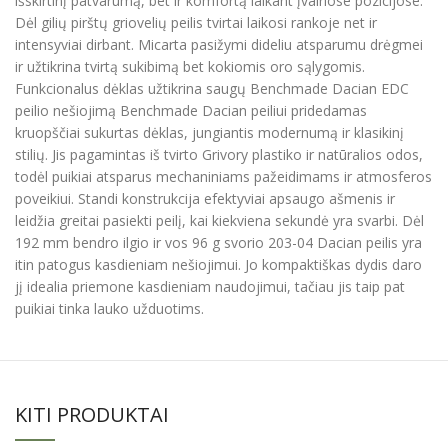
išskirtinį patvarumą, bet ir komfortą laikant įvairiose pozicijose.
Dėl gilių pirštų griovelių peilis tvirtai laikosi rankoje net ir
intensyviai dirbant. Micarta pasižymi dideliu atsparumu drėgmei
ir užtikrina tvirtą sukibimą bet kokiomis oro sąlygomis.
Funkcionalus dėklas užtikrina saugų Benchmade Dacian EDC
peilio nešiojimą Benchmade Dacian peiliui pridedamas
kruopščiai sukurtas dėklas, jungiantis modernumą ir klasikinį
stilių. Jis pagamintas iš tvirto Grivory plastiko ir natūralios odos,
todėl puikiai atsparus mechaniniams pažeidimams ir atmosferos
poveikiui. Standi konstrukcija efektyviai apsaugo ašmenis ir
leidžia greitai pasiekti peilį, kai kiekviena sekundė yra svarbi. Dėl
192 mm bendro ilgio ir vos 96 g svorio 203-04 Dacian peilis yra
itin patogus kasdieniam nešiojimui. Jo kompaktiškas dydis daro
jį idealia priemone kasdieniam naudojimui, tačiau jis taip pat
puikiai tinka lauko užduotims.
KITI PRODUKTAI