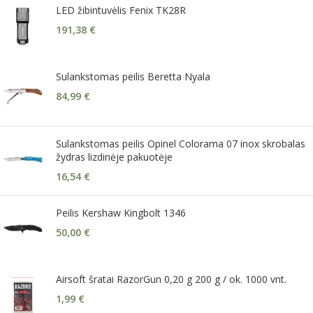
LED žibintuvėlis Fenix TK28R
191,38
€
Sulankstomas peilis Beretta Nyala
84,99
€
Sulankstomas peilis Opinel Colorama 07 inox skrobalas
žydras lizdinėje pakuotėje
16,54
€
Peilis Kershaw Kingbolt 1346
50,00
€
Airsoft šratai RazorGun 0,20 g 200 g / ok. 1000 vnt.
1,99
€