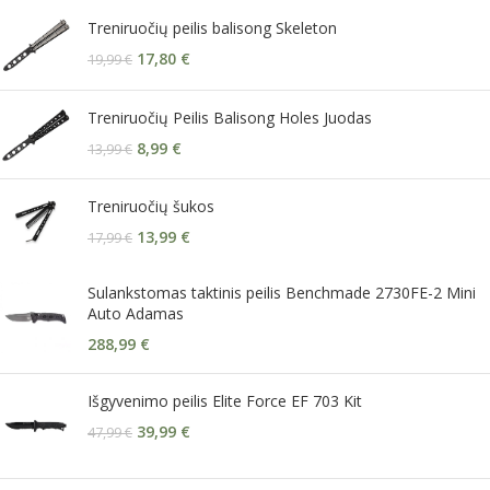
Treniruočių peilis balisong Skeleton
17,80
€
19,99
€
Treniruočių Peilis Balisong Holes Juodas
8,99
€
13,99
€
Treniruočių šukos
13,99
€
17,99
€
Sulankstomas taktinis peilis Benchmade 2730FE-2 Mini
Auto Adamas
288,99
€
Išgyvenimo peilis Elite Force EF 703 Kit
39,99
€
47,99
€