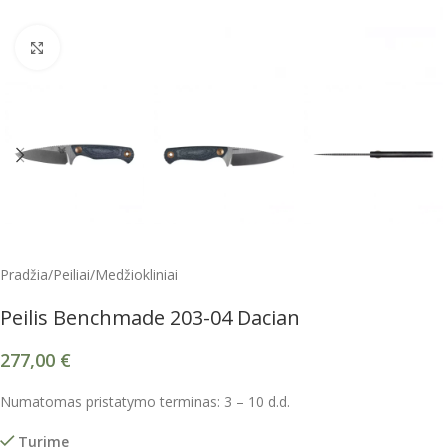
Spustelėkite, kad padidintumėte
Pradžia
/
Peiliai
/
Medžiokliniai
Peilis Benchmade 203-04 Dacian
277,00
€
Numatomas pristatymo terminas: 3 – 10 d.d.
Turime