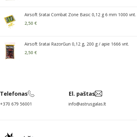
Airsoft šratai Combat Zone Basic 0,12 g 6 mm 1000 vnt.
2,50
€
Airsoft šratai RazorGun 0,12 g, 200 g / apie 1666 vnt.
2,50
€
Telefonas
El. paštas
+370 679 56001
info@astrusgalas.lt