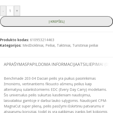
-
+
Į KREPŠELĮ
Produkto kodas:
610953214463
Kategorijos:
Medžiokliniai
,
Peiliai
,
Taktiniai
,
Turistiniai peiliai
APRAŠYMAS
PAPILDOMA INFORMACIJA
ATSILIEPIMAI (0)
S
Benchmade 203-04 Dacian peilis yra puikus pasirinkimas
žmonėms, vertinantiems fiksuoto ašmenų peilius kaip
alternatyvą sulankstomiems EDC (Every Day Carry) modeliams.
Šis universalus peilis sukurtas kasdieniam naudojimui,
laisvalaikiui gamtoje ir darbui lauko sąlygomis. Naudojant CPM-
MagnaCut super plieną, peilis pasižymi išskirtiniu patvarumu ir
atsparumu korozijai, todėl jis yra patikimas įrankis bet kokiomis