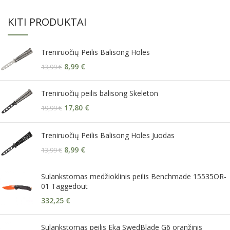
KITI PRODUKTAI
Treniruočių Peilis Balisong Holes
8,99
€
13,99
€
Treniruočių peilis balisong Skeleton
17,80
€
19,99
€
Treniruočių Peilis Balisong Holes Juodas
8,99
€
13,99
€
Sulankstomas medžioklinis peilis Benchmade 15535OR-
01 Taggedout
332,25
€
Sulankstomas peilis Eka SwedBlade G6 oranžinis