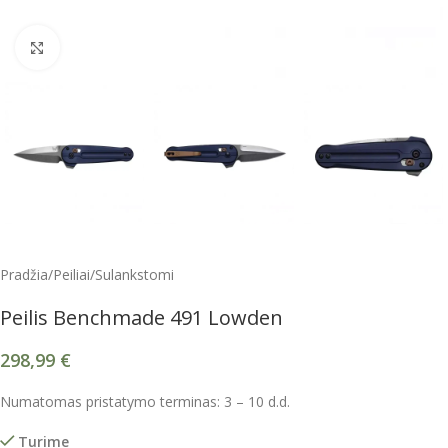
Spustelėkite, kad padidintumėte
Pradžia
/
Peiliai
/
Sulankstomi
Peilis Benchmade 491 Lowden
298,99
€
Numatomas pristatymo terminas: 3 – 10 d.d.
Turime