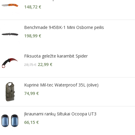
148,72
€
Benchmade 945BK-1 Mini Osborne peilis
198,99
€
Fiksuota geležte karambit Spider
22,99
€
28,75
€
Kuprinė Mil-tec Waterproof 35L (olive)
74,99
€
Įkraunami rankų šiltukai Ocoopa UT3
66,15
€