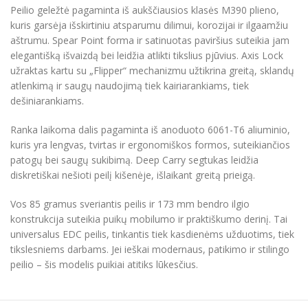
Peilio geležtė pagaminta iš aukščiausios klasės M390 plieno,
kuris garsėja išskirtiniu atsparumu dilimui, korozijai ir ilgaamžiu
aštrumu. Spear Point forma ir satinuotas paviršius suteikia jam
elegantišką išvaizdą bei leidžia atlikti tikslius pjūvius. Axis Lock
užraktas kartu su „Flipper“ mechanizmu užtikrina greitą, sklandų
atlenkimą ir saugų naudojimą tiek kairiarankiams, tiek
dešiniarankiams.
Ranka laikoma dalis pagaminta iš anoduoto 6061-T6 aliuminio,
kuris yra lengvas, tvirtas ir ergonomiškos formos, suteikiančios
patogų bei saugų sukibimą. Deep Carry segtukas leidžia
diskretiškai nešioti peilį kišenėje, išlaikant greitą prieigą.
Vos 85 gramus sveriantis peilis ir 173 mm bendro ilgio
konstrukcija suteikia puikų mobilumo ir praktiškumo derinį. Tai
universalus EDC peilis, tinkantis tiek kasdienėms užduotims, tiek
tikslesniems darbams. Jei ieškai modernaus, patikimo ir stilingo
peilio – šis modelis puikiai atitiks lūkesčius.