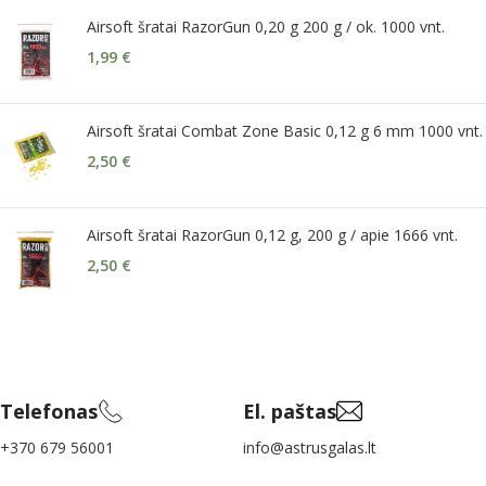
Airsoft šratai RazorGun 0,20 g 200 g / ok. 1000 vnt.
1,99
€
Airsoft šratai Combat Zone Basic 0,12 g 6 mm 1000 vnt.
2,50
€
Airsoft šratai RazorGun 0,12 g, 200 g / apie 1666 vnt.
2,50
€
Telefonas
El. paštas
+370 679 56001
info@astrusgalas.lt