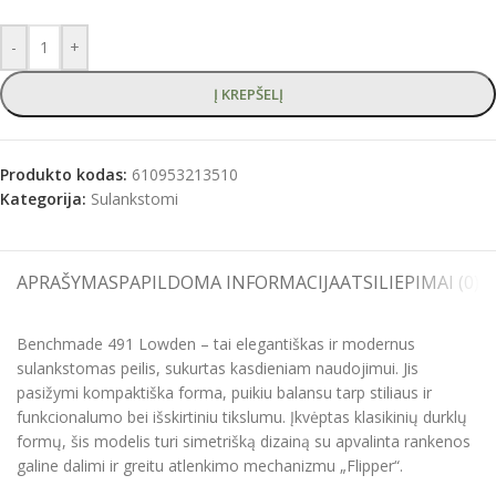
-
+
Į KREPŠELĮ
Produkto kodas:
610953213510
Kategorija:
Sulankstomi
APRAŠYMAS
PAPILDOMA INFORMACIJA
ATSILIEPIMAI (0)
S
Benchmade 491 Lowden – tai elegantiškas ir modernus
sulankstomas peilis, sukurtas kasdieniam naudojimui. Jis
pasižymi kompaktiška forma, puikiu balansu tarp stiliaus ir
funkcionalumo bei išskirtiniu tikslumu. Įkvėptas klasikinių durklų
formų, šis modelis turi simetrišką dizainą su apvalinta rankenos
galine dalimi ir greitu atlenkimo mechanizmu „Flipper“.