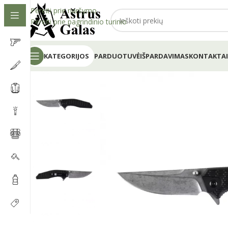
Pereiti prie naršymo
Pereiti prie pagrindinio turinio
KATEGORIJOS
PARDUOTUVĖ
IŠPARDAVIMAS
KONTAKTAI