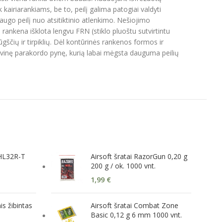
 kairiarankiams, be to, peilį galima patogiai valdyti
ugo peilį nuo atsitiktinio atlenkimo. Nešiojimo
rankena išklota lengvu FRN (stiklo pluoštu sutvirtintu
ščių ir tirpiklių. Dėl kontūrinės rankenos formos ir
ratyvinę parakordo pynę, kurią labai mėgsta dauguma peilių
 HL32R-T
Airsoft šratai RazorGun 0,20 g
200 g / ok. 1000 vnt.
1,99
€
s žibintas
Airsoft šratai Combat Zone
Basic 0,12 g 6 mm 1000 vnt.