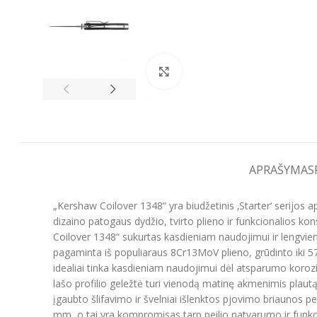
Spustelėkite, kad padidintumėt
APRAŠYMAS
„Kershaw Coilover 1348“ yra biudžetinis ‚Starter‘ serijos
dizaino patogaus dydžio, tvirto plieno ir funkcionalios kons
Coilover 1348“ sukurtas kasdieniam naudojimui ir lengviems 
pagaminta iš populiaraus 8Cr13MoV plieno, grūdinto iki 5
idealiai tinka kasdieniam naudojimui dėl atsparumo korozij
lašo profilio geležtė turi vienodą matinę akmenimis plaut
įgaubto šlifavimo ir švelniai išlenktos pjovimo briaunos 
mm, o tai yra kompromisas tarp peilio patvarumo ir funkc