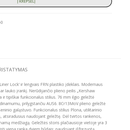
Į KREPŠELĮ
50
PRISTATYMAS
iner Lock‘ ir lengvais FRN plastiko įdėklais. Modernaus
 ar lauko įrankį. Nerūdijančio plieno peilis „Kershaw
r tipiškai funkcionalus stilius. 76 mm ilgio geležtė
grūdinamumu, prilygstančiu AUS6. 8Cr13MoV plieno geležtė
inio galąstuvo. Funkcionalus stilius Plona, utilitarinio
, atsiradusius naudojant geležtę. Dėl tvirtos rankenos,
unamą medžiagą. Geležtės storis plačiausioje vietoje yra 3
sti viena ranka dviem būdais: naudojant išfrezuotą