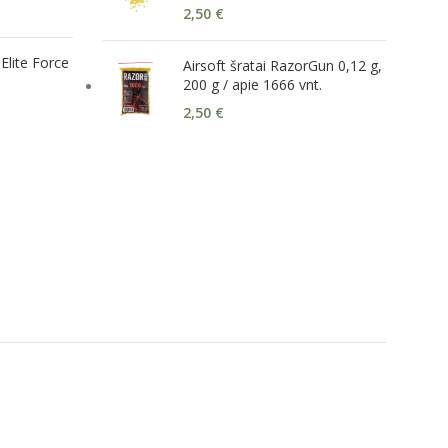
2,50
€
Elite Force
Airsoft šratai RazorGun 0,12 g,
200 g / apie 1666 vnt.
2,50
€