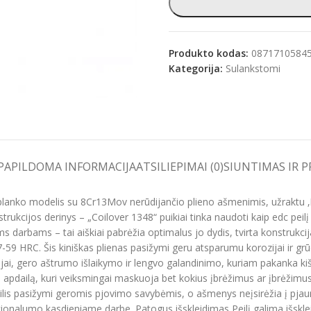
Produkto kodas:
0871710584
Kategorija:
Sulankstomi
e
PAPILDOMA INFORMACIJA
ATSILIEPIMAI (0)
SIUNTIMAS IR 
 aplanko modelis su 8Cr13Mov nerūdijančio plieno ašmenimis, užraktu ‚L
trukcijos derinys – „Coilover 1348“ puikiai tinka naudoti kaip edc peilį
darbams – tai aiškiai pabrėžia optimalus jo dydis, tvirta konstrukcija i
7-59 HRC. Šis kiniškas plienas pasižymi geru atsparumu korozijai ir 
ai, gero aštrumo išlaikymo ir lengvo galandinimo, kuriam pakanka kišen
ą apdailą, kuri veiksmingai maskuoja bet kokius įbrėžimus ar įbrėžimus
peilis pasižymi geromis pjovimo savybėmis, o ašmenys neįsirėžia į pja
ionalumo kasdieniame darbe. Patogus išskleidimas Peilį galima išsklei