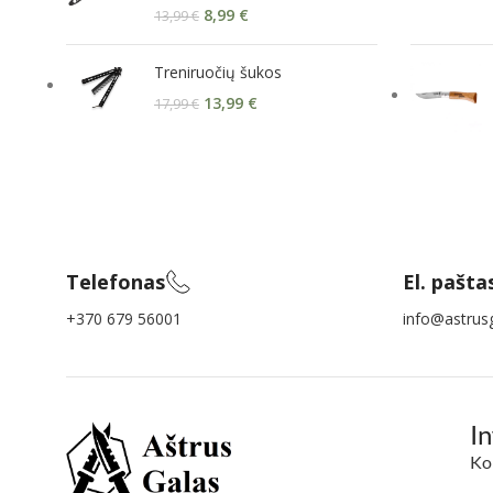
8,99
€
13,99
€
Treniruočių šukos
13,99
€
17,99
€
Telefonas
El. pašta
+370 679 56001
info@astrusg
I
Ko