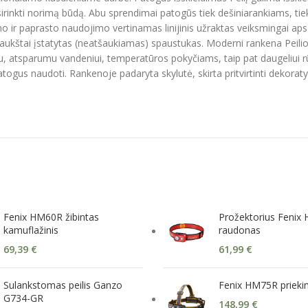
asirinkti norimą būdą. Abu sprendimai patogūs tiek dešiniarankiams, tiek
o ir paprasto naudojimo vertinamas linijinis užraktas veiksmingai apsa
 aukštai įstatytas (neatšaukiamas) spaustukas. Moderni rankena Peilio 
, atsparumu vandeniui, temperatūros pokyčiams, taip pat daugeliui rūg
ra patogus naudoti. Rankenoje padaryta skylutė, skirta pritvirtinti deko
Fenix HM60R žibintas
Prožektorius Fenix
kamuflažinis
raudonas
69,39
€
61,99
€
Sulankstomas peilis Ganzo
Fenix HM75R priekini
G734-GR
148,99
€