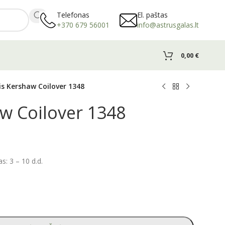
Telefonas
El. paštas
+370 679 56001
info@astrusgalas.lt
0,00
€
lis Kershaw Coilover 1348
aw Coilover 1348
: 3 – 10 d.d.