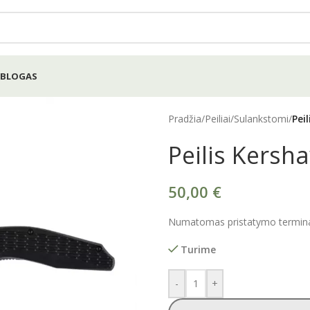
BLOGAS
Pradžia
/
Peiliai
/
Sulankstomi
/
Pei
Peilis Kersh
50,00
€
Numatomas pristatymo terminas
Turime
-
+