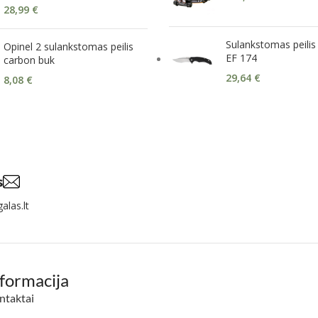
28,99
€
Sulankstomas peilis 
Opinel 2 sulankstomas peilis
EF 174
carbon buk
29,64
€
8,08
€
s
alas.lt
nformacija
ntaktai