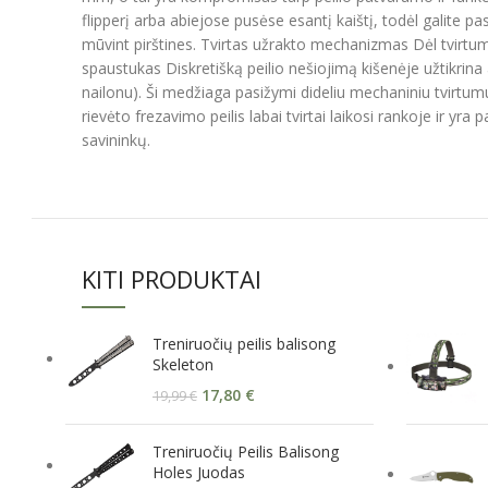
flipperį arba abiejose pusėse esantį kaištį, todėl galite p
mūvint pirštines. Tvirtas užrakto mechanizmas Dėl tvirtum
spaustukas Diskretišką peilio nešiojimą kišenėje užtikrina
nailonu). Ši medžiaga pasižymi dideliu mechaniniu tvirtumu
rievėto frezavimo peilis labai tvirtai laikosi rankoje ir y
savininkų.
KITI PRODUKTAI
Treniruočių peilis balisong
Skeleton
17,80
€
19,99
€
Treniruočių Peilis Balisong
Holes Juodas