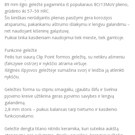
89 mm ilgio geležtė pagaminta iš populiaraus 8Cr13MoV plieno,
grūdinto iki 57–59 HRC.
Šis kiniškas nerūdijantis plienas pasižymi gera korozijos
atsparumu, pakankamu aštrumo išlaikymu ir lengvu galandimu –
net naudojant kišeninę galąstuvę.
Puikiai tinka kasdieniam naudojimui tiek mieste, tiek gamtoje.
Funkcinė geležtė
Peilis turi siaurą Clip Point formos geležtę, su netikru ašmeniu
(fałszywe ostrze) ir nykščio atrama viršuje.
Išilginės išpjovos geležtėje sumažina svorį ir leidžia ją atlenkti
nykščiu.
Geležtės forma su stipriu smaigaliu, įgaubtu šlifu ir švelnia
pjovimo kreive užtikrina geras pjovimo savybes ir lengvą
galandimą.
2,8 mm storis – puikus balansas tarp tvirtumo ir kasdienio
funkcionalumo.
Geležtė dengta titano nitrido keramika, kuri suteikia aukštą