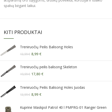
atsparumą oro sąlygoms, druskų poveikiui, korozijai ir išlaiko
spalvą bėgant laikui.
KITI PRODUKTAI
Treniruočių Peilis Balisong Holes
8,99
€
13,99
€
Treniruočių peilis balisong Skeleton
17,80
€
19,99
€
Treniruočių Peilis Balisong Holes Juodas
8,99
€
13,99
€
Kuprinė Maskpol Patrol 40 l PMPRG-01 Ranger Green