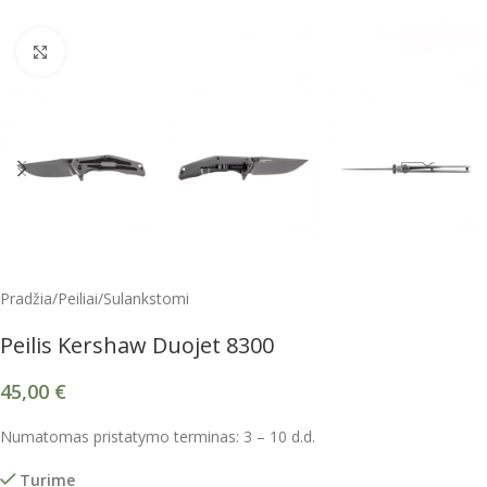
Spustelėkite, kad padidintumėte
Pradžia
/
Peiliai
/
Sulankstomi
Peilis Kershaw Duojet 8300
45,00
€
Numatomas pristatymo terminas: 3 – 10 d.d.
Turime