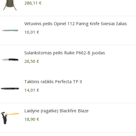
286,11
€
Virtuvinis peilis Opinel 112 Paring Knife šviesiai žalias
10,01
€
Sulankstomas peilis Ruike P662-B juodas
26,50
€
Taktinis rašiklis Perfecta TP II
14,01
€
Laidynė (ragatkė) Blackfire Blaze
18,90
€