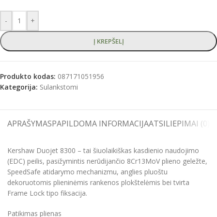
-
+
Į KREPŠELĮ
Produkto kodas:
087171051956
Kategorija:
Sulankstomi
APRAŠYMAS
PAPILDOMA INFORMACIJA
ATSILIEPIMAI (0)
S
Kershaw Duojet 8300 – tai šiuolaikiškas kasdienio naudojimo
(EDC) peilis, pasižymintis nerūdijančio 8Cr13MoV plieno geležte,
SpeedSafe atidarymo mechanizmu, anglies pluoštu
dekoruotomis plieninėmis rankenos plokštelėmis bei tvirta
Frame Lock tipo fiksacija.
Patikimas plienas