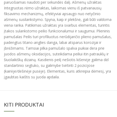
paruošiamas naudoti per sekundės dalį. Ašmenų užraktas
Integruotas rėmo užraktas, laikomas vienu iš patvariausių
fiksavimo mechanizmų, efektyviai apsaugo nuo netyčinio
ašmenų susilankstymo. Spyna, kaip ir plekšnė, gali būti valdoma
viena ranka. Patikimas užraktas yra svarbus elementas, turintis
įtakos sulankstomo peilio funkcionalumui ir saugumui. Plieninis
pamušalas Peilis turi profiliuotus nerūdijančio plieno pamušalus,
padengtus titano-anglies danga, labai atsparus korozijai ir
įbrėžimams. Tamsiai pilka pamušalo spalva puikiai dera prie
juodos ašmenų oksidacijos, suteikdama peiliui itin patrauklų ir
šiuolaikišką dizainą. Kasdienis peilį nešiotis kišenėje galima dėl
standartinio segtuko, su galimybe tvirtinti 2 pozicijose
(kairėje/dešinėje pusėje). Elementas, kuris atkreipia dėmesį, yra
įgaubtas kaištis su juoda apdaila.
KITI PRODUKTAI