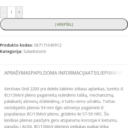
-
+
Į KREPŠELĮ
Produkto kodas:
087171040912
Kategorija:
Sulankstomi
APRAŠYMAS
PAPILDOMA INFORMACIJA
ATSILIEPIMAI (0)
S
Kershaw Grid 2200 yra didelis taktinio stiliaus aplankas, turintis iš
8Cr13MoV plieno pagamintą nuleidimo tašką, mechanizmą,
palaikantį ašmenų išskleidimą, ir tvirtu rėmo užraktu. Tvirtas
nerūdijantis plienas 94 mm ilgio ašmenys pagaminti iš
populiaraus 8Cr13MoV plieno, grūdinto iki 57-59 HRC. Šis
kiniškas plienas pasižymi geru atsparumu korozijai ir kietumu,
panašiu į AUS6. 8Cr13MoV plieninis peiliukas puikiai tinka