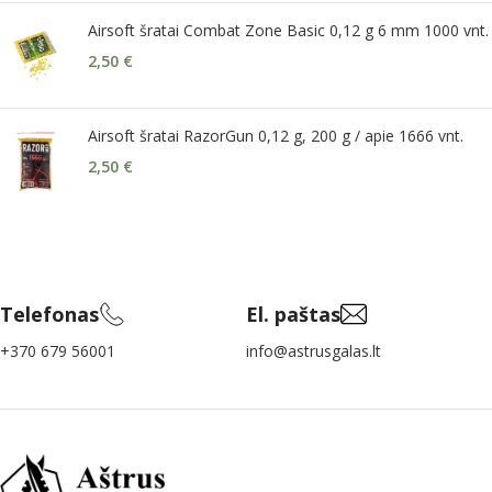
Airsoft šratai Combat Zone Basic 0,12 g 6 mm 1000 vnt.
2,50
€
Airsoft šratai RazorGun 0,12 g, 200 g / apie 1666 vnt.
2,50
€
Telefonas
El. paštas
+370 679 56001
info@astrusgalas.lt