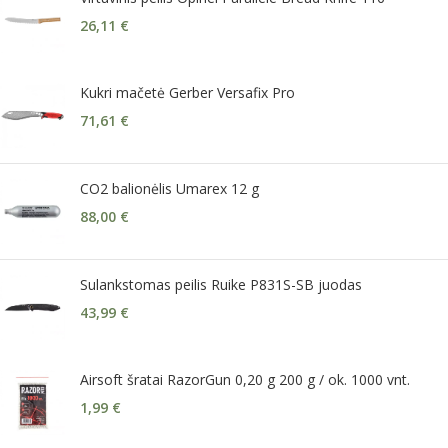
26,11
€
Kukri mačetė Gerber Versafix Pro
71,61
€
CO2 balionėlis Umarex 12 g
88,00
€
Sulankstomas peilis Ruike P831S-SB juodas
43,99
€
Airsoft šratai RazorGun 0,20 g 200 g / ok. 1000 vnt.
1,99
€