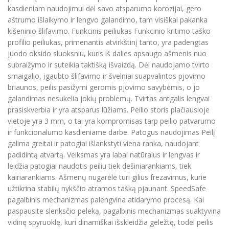
kasdieniam naudojimui dėl savo atsparumo korozijai, gero
aštrumo išlaikymo ir lengvo galandimo, tam visiškai pakanka
kišeninio šlifavimo. Funkcinis peiliukas Funkcinio kritimo taško
profilio peiliukas, primenantis atvirkštinį tanto, yra padengtas
juodo oksido sluoksniu, kuris iš dalies apsaugo ašmenis nuo
subraižymo ir suteikia taktišką išvaizdą. Dėl naudojamo tvirto
smaigalio, įgaubto šlifavimo ir švelniai suapvalintos pjovimo
briaunos, peilis pasižymi geromis pjovimo savybėmis, o jo
galandimas nesukelia jokių problemų. Tvirtas antgalis lengvai
prasiskverbia ir yra atsparus lūžiams. Peilio storis plačiausioje
vietoje yra 3 mm, o tai yra kompromisas tarp peilio patvarumo
ir funkcionalumo kasdieniame darbe. Patogus naudojimas Peilį
galima greitai ir patogiai išlankstyti viena ranka, naudojant
padidintą atvartą. Veiksmas yra labai natūralus ir lengvas ir
leidžia patogiai naudotis peiliu tiek dešiniarankiams, tiek
kairiarankiams. Ašmenų nugarėlė turi gilius frezavimus, kurie
užtikrina stabilų nykščio atramos tašką pjaunant. SpeedSafe
pagalbinis mechanizmas palengvina atidarymo procesą. Kai
paspausite slenksčio peleką, pagalbinis mechanizmas suaktyvina
vidinę spyruoklę, kuri dinamiškai išskleidžia geležtę, todėl peilis