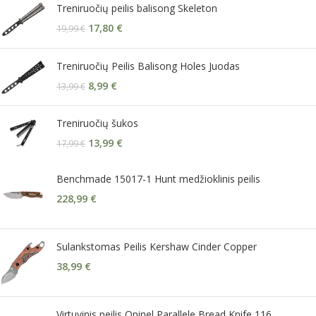
Treniruočių peilis balisong Skeleton
17,80
€
19,99
€
Treniruočių Peilis Balisong Holes Juodas
8,99
€
13,99
€
Treniruočių šukos
13,99
€
17,99
€
Benchmade 15017-1 Hunt medžioklinis peilis
228,99
€
Sulankstomas Peilis Kershaw Cinder Copper
38,99
€
Virtuvinis peilis Opinel Parallele Bread Knife 116