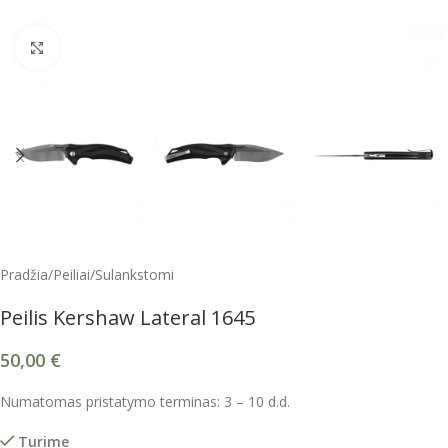
Spustelėkite, kad padidintumėte
Pradžia
/
Peiliai
/
Sulankstomi
Peilis Kershaw Lateral 1645
50,00
€
Numatomas pristatymo terminas: 3 – 10 d.d.
Turime