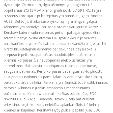
dykumoje. 76 milimetrų ilgio ašmenys yra pagaminti iš
populiaraus 8Cr13MoV plieno, grūdinto iki 57-59 HRC. Jis yra
atsparus korozijai ir jo kietėjimas yra panašus į gerai žinomą
AUS8. Dėl to jis išlaiko savo ryškumą ir yra lengvai galąsti.
Ašmenys yra pamėlynuoti, todėl yra mažiau jautrūs korozijai.
Kershaw Lateral sulankstomas peilis – patogus spyruoklinis
atrama ir spyruoklinė atrama Dėl spyruoklės ir jo veikimą
palaikančios spyruoklės Lateral atsidaro sklandžiai ir greitai. Tik
piršto brūkštelėjimu ašmenys per sekundės dalį iššoka iš
korpuso ir peilis yra paruoštas naudoti. Įdėklo užraktas ir
plieninis korpusas Čia naudojamas įdėklo užraktas yra
sprendimas, dažniausiai naudojamas tokio tipo peiliuose,
saugus ir patikimas. Peilio korpusas padengtas stiklo pluoštu
sustiprintais nailoniniais pamušalais, o viršuje yra skylė raktų
pakabukui arba dirželiui. Rankena yra šiurkšti, todėl užtikrinamas
tvirtas sukibimas ir įrankis atsparesnis mechaniniams
pažeidimams. Kershaw Lateral – kažkas tobulo jūsų EDC
rinkiniui Dėl aukščiau išvardytų savybių, taip pat aukštai
pritvirtinto segtuko, kuris neleidžia aplankui iškristi iš kelnių
kišenės ar kuprinės, Kershaw Flyby puikiai papildo jūsų EDC