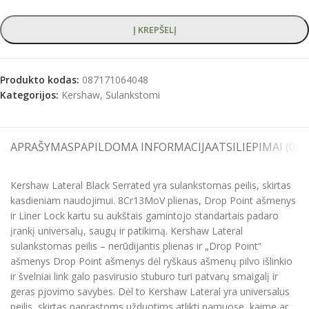
Į KREPŠELĮ
Produkto kodas:
087171064048
Kategorijos:
Kershaw
,
Sulankstomi
APRAŠYMAS
PAPILDOMA INFORMACIJA
ATSILIEPIMAI (0)
S
Kershaw Lateral Black Serrated yra sulankstomas peilis, skirtas
kasdieniam naudojimui. 8Cr13MoV plienas, Drop Point ašmenys
ir Liner Lock kartu su aukštais gamintojo standartais padaro
įrankį universalų, saugų ir patikimą. Kershaw Lateral
sulankstomas peilis – nerūdijantis plienas ir „Drop Point“
ašmenys Drop Point ašmenys dėl ryškaus ašmenų pilvo išlinkio
ir švelniai link galo pasvirusio stuburo turi patvarų smaigalį ir
geras pjovimo savybes. Dėl to Kershaw Lateral yra universalus
peilis, skirtas paprastoms užduotims atlikti namuose, kaime ar