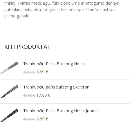
rinkinį. Tvirtas medžiagų, funkcionalumo ir patogumo derinys
patenkins tiek peilių mėgėjus, tiek tiesiog ieškančius aštraus
plieno gabalo.
KITI PRODUKTAI
Treniruočių Peilis Balisong Holes
8,99
€
13,99
€
Treniruočių peilis balisong Skeleton
17,80
€
19,99
€
Treniruočių Peilis Balisong Holes Juodas
8,99
€
13,99
€