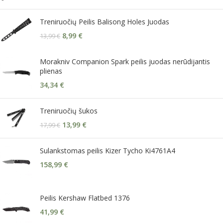
Treniruočių Peilis Balisong Holes Juodas
8,99
€
13,99
€
Morakniv Companion Spark peilis juodas nerūdijantis
plienas
34,34
€
Treniruočių šukos
13,99
€
17,99
€
Sulankstomas peilis Kizer Tycho Ki4761A4
158,99
€
Peilis Kershaw Flatbed 1376
41,99
€