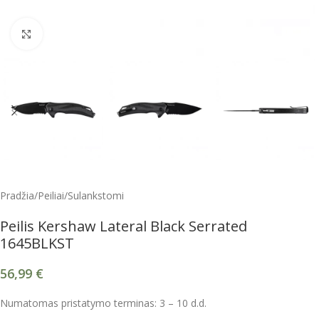
Spustelėkite, kad padidintumėte
Pradžia
/
Peiliai
/
Sulankstomi
Peilis Kershaw Lateral Black Serrated
1645BLKST
56,99
€
Numatomas pristatymo terminas: 3 – 10 d.d.