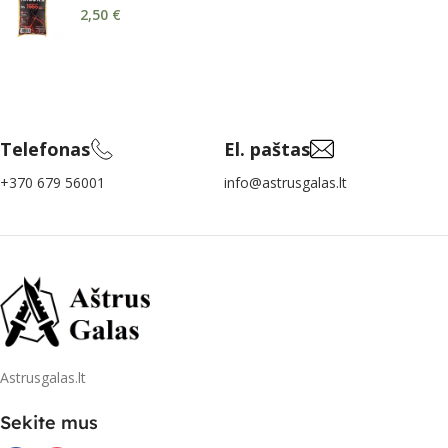
2,50
€
Telefonas
El. paštas
+370 679 56001
info@astrusgalas.lt
Astrusgalas.lt
Sekite mus