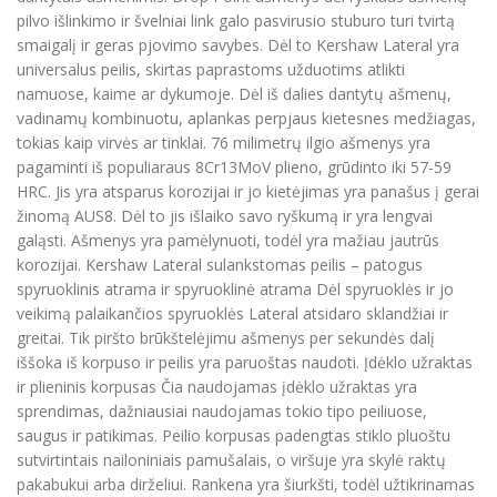
pilvo išlinkimo ir švelniai link galo pasvirusio stuburo turi tvirtą
smaigalį ir geras pjovimo savybes. Dėl to Kershaw Lateral yra
universalus peilis, skirtas paprastoms užduotims atlikti
namuose, kaime ar dykumoje. Dėl iš dalies dantytų ašmenų,
vadinamų kombinuotu, aplankas perpjaus kietesnes medžiagas,
tokias kaip virvės ar tinklai. 76 milimetrų ilgio ašmenys yra
pagaminti iš populiaraus 8Cr13MoV plieno, grūdinto iki 57-59
HRC. Jis yra atsparus korozijai ir jo kietėjimas yra panašus į gerai
žinomą AUS8. Dėl to jis išlaiko savo ryškumą ir yra lengvai
galąsti. Ašmenys yra pamėlynuoti, todėl yra mažiau jautrūs
korozijai. Kershaw Lateral sulankstomas peilis – patogus
spyruoklinis atrama ir spyruoklinė atrama Dėl spyruoklės ir jo
veikimą palaikančios spyruoklės Lateral atsidaro sklandžiai ir
greitai. Tik piršto brūkštelėjimu ašmenys per sekundės dalį
iššoka iš korpuso ir peilis yra paruoštas naudoti. Įdėklo užraktas
ir plieninis korpusas Čia naudojamas įdėklo užraktas yra
sprendimas, dažniausiai naudojamas tokio tipo peiliuose,
saugus ir patikimas. Peilio korpusas padengtas stiklo pluoštu
sutvirtintais nailoniniais pamušalais, o viršuje yra skylė raktų
pakabukui arba dirželiui. Rankena yra šiurkšti, todėl užtikrinamas