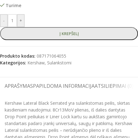
Turime
-
+
Į KREPŠELĮ
Produkto kodas:
087171064055
Kategorijos:
Kershaw
,
Sulankstomi
APRAŠYMAS
PAPILDOMA INFORMACIJA
ATSILIEPIMAI (0)
S
Kershaw Lateral Black Serrated yra sulankstomas peilis, skirtas
kasdieniam naudojimui. 8Cr13MoV plienas, iš dalies dantytas
Drop Point peiliukas ir Liner Lock kartu su aukštais gamintojo
standartais padaro įrankį universalų, saugų ir patikimą. Kershaw
Lateral sulankstomas peilis – nerūdijančio plieno ir iš dalies
dantytais ašmenimis. Drop Point ašmenys dėl ryškaus ašmenų