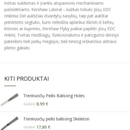
tvirtas sukibimas ir įrankis atsparesnis mechaniniams
pažeidimams. Kershaw Lateral – kažkas tobulo jūsų EDC
rinkiniui Dėl aukščiau išvardytų savybių, taip pat aukštai
pritvirtinto segtuko, kuris neleidžia aplankui iškristi iš kelnių
kišenės ar kuprinės, Kershaw Flyby puikiai papildo jūsų EDC
rinkinį. Tvirtas medžiagų, funkcionalumo ir patogumo derinys
patenkins tiek peilių mėgėjus, tiek tiesiog ieškančius aštraus
plieno gabalo.
KITI PRODUKTAI
Treniruočių Peilis Balisong Holes
8,99
€
13,99
€
Treniruočių peilis balisong Skeleton
17,80
€
19,99
€