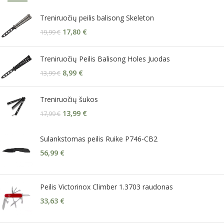
Treniruočių peilis balisong Skeleton
17,80
€
19,99
€
Treniruočių Peilis Balisong Holes Juodas
8,99
€
13,99
€
Treniruočių šukos
13,99
€
17,99
€
Sulankstomas peilis Ruike P746-CB2
56,99
€
Peilis Victorinox Climber 1.3703 raudonas
33,63
€