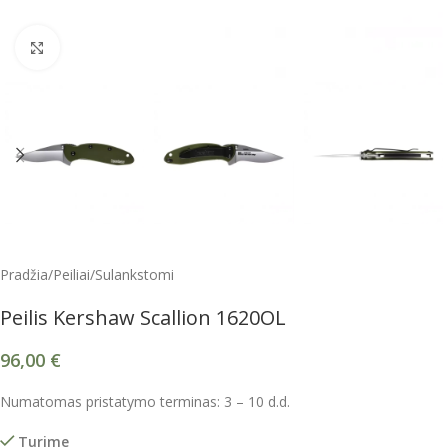
Spustelėkite, kad padidintumėte
Pradžia
/
Peiliai
/
Sulankstomi
Peilis Kershaw Scallion 1620OL
96,00
€
Numatomas pristatymo terminas: 3 – 10 d.d.
Turime