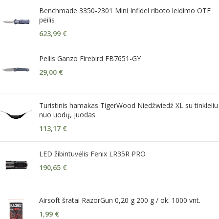
Benchmade 3350-2301 Mini Infidel riboto leidimo OTF
peilis
623,99
€
Peilis Ganzo Firebird FB7651-GY
29,00
€
Turistinis hamakas TigerWood Niedźwiedź XL su tinkleliu
nuo uodų, juodas
113,17
€
LED žibintuvėlis Fenix LR35R PRO
190,65
€
Airsoft šratai RazorGun 0,20 g 200 g / ok. 1000 vnt.
1,99
€