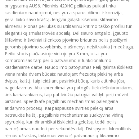
prilygstamą AUS6. Plieninis 420HC peiliukas puikiai tinka
kasdieniam naudojimui, nes yra atsparus dilimui ir korozijai,
gerai laiko savo kraštą, lengvai galąsti kišeniniu šlifavimo
akmeniu. Plonas peiliukas su utilitariniu kritimo taško profiliu turi
elegantišką smėliasrovės apdailą. Dėl siauro antgalio, įgaubto
šlifavimo ir švelniai išlenktos pjovimo briaunos peilis pasižymi
geromis pjovimo savybėmis, o ašmenys neįsitraukia į medžiagą.
Peilio storis plačiausioje vietoje yra 3 mm, o tai yra
kompromisas tarp peilio patvarumo ir funkcionalumo
kasdieniame darbe. Naudojimo patogumas Peilį galima išskleisti
viena ranka dviem būdais: naudojant frezuotą plekšnę arba
dvipusį kaištį, taip leidžiant pasirinkti būdą, kuris atitinka jūsų
pageidavimus. Abu sprendimai yra patogūs tiek dešiniarankiams,
tiek kairiarankiams, taip pat leidžia patogiai valdyti peilį mūvint
pirštines. SpeedSafe pagalbinis mechanizmas palengvina
atidarymo procesą. Kai paspausite svirties peleką arba
patraukite kaištį, pagalbinis mechanizmas suaktyvina vidinę
spyruoklę, kuri dinamiškai išskleidžia geležtę, todėl peilis
paruošiamas naudoti per sekundės dalį. Dvi spynos Monolitinis
rėmas-užraktas, laikomas vienu iš patvariausių fiksavimo