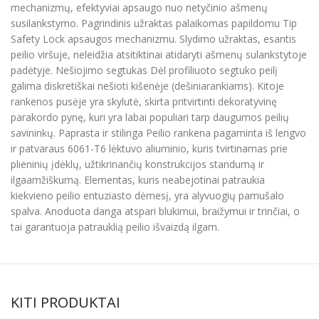
mechanizmų, efektyviai apsaugo nuo netyčinio ašmenų
susilankstymo. Pagrindinis užraktas palaikomas papildomu Tip
Safety Lock apsaugos mechanizmu. Slydimo užraktas, esantis
peilio viršuje, neleidžia atsitiktinai atidaryti ašmenų sulankstytoje
padėtyje. Nešiojimo segtukas Dėl profiliuoto segtuko peilį
galima diskretiškai nešioti kišenėje (dešiniarankiams). Kitoje
rankenos pusėje yra skylutė, skirta pritvirtinti dekoratyvinę
parakordo pynę, kuri yra labai populiari tarp daugumos peilių
savininkų. Paprasta ir stilinga Peilio rankena pagaminta iš lengvo
ir patvaraus 6061-T6 lėktuvo aliuminio, kuris tvirtinamas prie
plieninių įdėklų, užtikrinančių konstrukcijos standumą ir
ilgaamžiškumą. Elementas, kuris neabejotinai patraukia
kiekvieno peilio entuziasto dėmesį, yra alyvuogių pamušalo
spalva. Anoduota danga atspari blukimui, braižymui ir trinčiai, o
tai garantuoja patrauklią peilio išvaizdą ilgam.
KITI PRODUKTAI