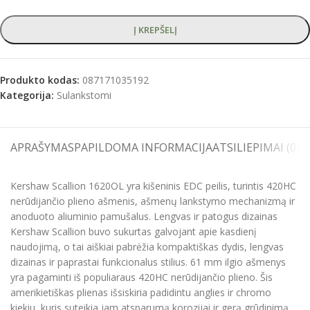
Į KREPŠELĮ
Produkto kodas:
087171035192
Kategorija:
Sulankstomi
APRAŠYMAS
PAPILDOMA INFORMACIJA
ATSILIEPIMAI (0)
S
Kershaw Scallion 1620OL yra kišeninis EDC peilis, turintis 420HC
nerūdijančio plieno ašmenis, ašmenų lankstymo mechanizmą ir
anoduoto aliuminio pamušalus. Lengvas ir patogus dizainas
Kershaw Scallion buvo sukurtas galvojant apie kasdienį
naudojimą, o tai aiškiai pabrėžia kompaktiškas dydis, lengvas
dizainas ir paprastai funkcionalus stilius. 61 mm ilgio ašmenys
yra pagaminti iš populiaraus 420HC nerūdijančio plieno. Šis
amerikietiškas plienas išsiskiria padidintu anglies ir chromo
kiekiu, kuris suteikia jam atsparumą korozijai ir gerą grūdinimą,