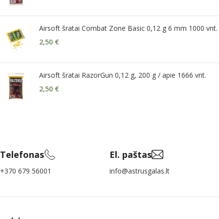
Airsoft šratai Combat Zone Basic 0,12 g 6 mm 1000 vnt.
2,50
€
Airsoft šratai RazorGun 0,12 g, 200 g / apie 1666 vnt.
2,50
€
Telefonas
El. paštas
+370 679 56001
info@astrusgalas.lt