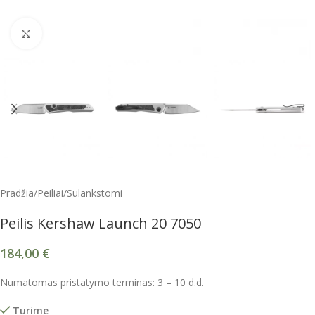
Spustelėkite, kad padidintumėte
Pradžia
/
Peiliai
/
Sulankstomi
Peilis Kershaw Launch 20 7050
184,00
€
Numatomas pristatymo terminas: 3 – 10 d.d.
Turime