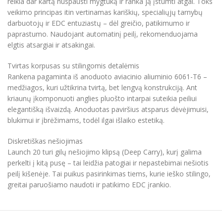
reikia dar kartą nuspausti mygtuką ir ranka ją įstumti atgal. Toks
veikimo principas itin vertinamas kariškių, specialiųjų tarnybų
darbuotojų ir EDC entuziastų – dėl greičio, patikimumo ir
paprastumo. Naudojant automatinį peilį, rekomenduojama
elgtis atsargiai ir atsakingai.
Tvirtas korpusas su stilingomis detalėmis
Rankena pagaminta iš anoduoto aviacinio aliuminio 6061-T6 –
medžiagos, kuri užtikrina tvirtą, bet lengvą konstrukciją. Ant
kriaunų įkomponuoti anglies pluošto intarpai suteikia peiliui
elegantišką išvaizdą. Anoduotas paviršius atsparus dėvėjimuisi,
blukimui ir įbrėžimams, todėl ilgai išlaiko estetiką.
Diskretiškas nešiojimas
Launch 20 turi gilų nešiojimo klipsą (Deep Carry), kurį galima
perkelti į kitą pusę – tai leidžia patogiai ir nepastebimai nešiotis
peilį kišenėje. Tai puikus pasirinkimas tiems, kurie ieško stilingo,
greitai paruošiamo naudoti ir patikimo EDC įrankio.