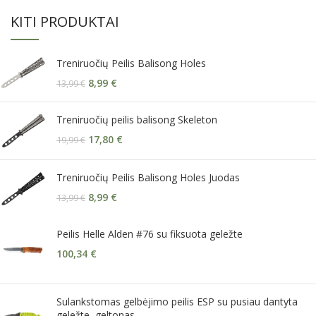
KITI PRODUKTAI
Treniruočių Peilis Balisong Holes
8,99
€
13,99
€
Treniruočių peilis balisong Skeleton
17,80
€
19,99
€
Treniruočių Peilis Balisong Holes Juodas
8,99
€
13,99
€
Peilis Helle Alden #76 su fiksuota geležte
100,34
€
Sulankstomas gelbėjimo peilis ESP su pusiau dantyta
geležte, geltonas