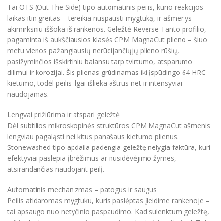
Tai OTS (Out The Side) tipo automatinis peilis, kurio reakcijos
laikas itin greitas – tereikia nuspausti mygtuką, ir ašmenys
akimirksniu iššoka iš rankenos. Geležtė Reverse Tanto profilio,
pagaminta iš aukščiausios klasės CPM MagnaCut plieno – šiuo
metu vienos pažangiausių nerūdijančiųjų plieno rūšių,
pasižyminčios išskirtiniu balansu tarp tvirtumo, atsparumo
dilimui ir korozijai. Šis plienas grūdinamas iki įspūdingo 64 HRC
kietumo, todėl peilis ilgai išlieka aštrus net ir intensyviai
naudojamas.
Lengvai prižiūrima ir atspari geležtė
Dėl subtilios mikroskopinės struktūros CPM MagnaCut ašmenis
lengviau pagaląsti nei kitus panašaus kietumo plienus.
Stonewashed tipo apdaila padengia geležtę nelygia faktūra, kuri
efektyviai paslepia įbrėžimus ar nusidėvėjimo žymes,
atsirandančias naudojant peilį.
Automatinis mechanizmas – patogus ir saugus
Peilis atidaromas mygtuku, kuris paslėptas įleidime rankenoje –
tai apsaugo nuo netyčinio paspaudimo. Kad sulenktum geležtę,