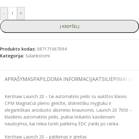
-
+
Į KREPŠELĮ
Produkto kodas:
087171067094
Kategorija:
Sulankstomi
APRAŠYMAS
PAPILDOMA INFORMACIJA
ATSILIEPIMAI (0)
S
Kershaw Launch 20 – tai automatinis peilis su aukštos klasės
CPM MagnaCut plieno geležte, diskretišku mygtuku ir
elegantiškais anoduoto aliuminio kriaunomis. Launch 20 7050 –
klasikinis automatinis peilis, puikiai tinkantis kasdieniam
naudojimui, kai reikia turėti patikimą EDC įrankį po ranka.
Kershaw Launch 20 – patikimas ir greitas