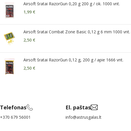
Airsoft šratai RazorGun 0,20 g 200 g / ok. 1000 vnt.
1,99
€
Airsoft šratai Combat Zone Basic 0,12 g 6 mm 1000 vnt.
2,50
€
Airsoft šratai RazorGun 0,12 g, 200 g / apie 1666 vnt.
2,50
€
Telefonas
El. paštas
+370 679 56001
info@astrusgalas.lt