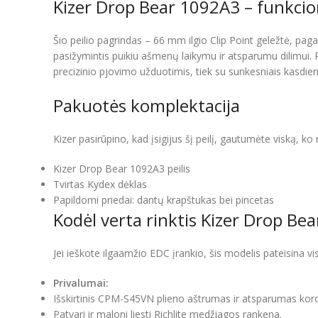
Kizer Drop Bear 1092A3 – funkcio
Šio peilio pagrindas – 66 mm ilgio Clip Point geležtė, pa
pasižymintis puikiu ašmenų laikymu ir atsparumu dilimui. Pl
precizinio pjovimo užduotimis, tiek su sunkesniais kasdie
Pakuotės komplektacija
Kizer pasirūpino, kad įsigijus šį peilį, gautumėte viską, k
Kizer Drop Bear 1092A3 peilis
Tvirtas Kydex dėklas
Papildomi priedai: dantų krapštukas bei pincetas
Kodėl verta rinktis Kizer Drop Bea
Jei ieškote ilgaamžio EDC įrankio, šis modelis pateisina vi
Privalumai:
Išskirtinis CPM-S45VN plieno aštrumas ir atsparumas koroz
Patvari ir maloni liesti Richlite medžiagos rankena.