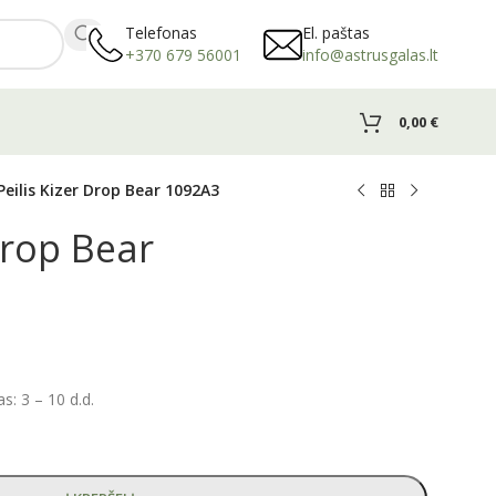
Telefonas
El. paštas
+370 679 56001
info@astrusgalas.lt
0,00
€
Peilis Kizer Drop Bear 1092A3
Drop Bear
: 3 – 10 d.d.