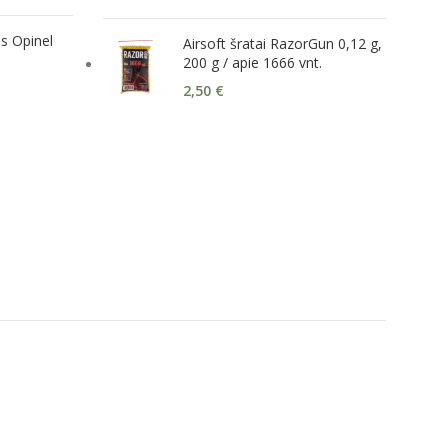
s Opinel
Airsoft šratai RazorGun 0,12 g,
200 g / apie 1666 vnt.
2,50
€