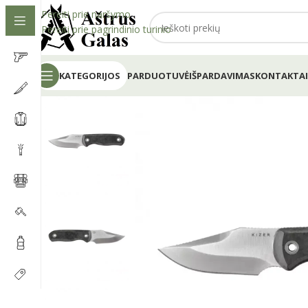
Pereiti prie naršymo
Pereiti prie pagrindinio turinio
KATEGORIJOS
PARDUOTUVĖ
IŠPARDAVIMAS
KONTAKTAI