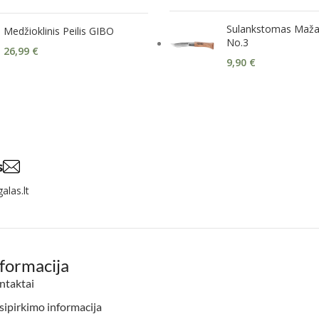
Sulankstomas Maža
Medžioklinis Peilis GIBO
No.3
26,99
€
9,90
€
s
alas.lt
nformacija
ntaktai
ipirkimo informacija