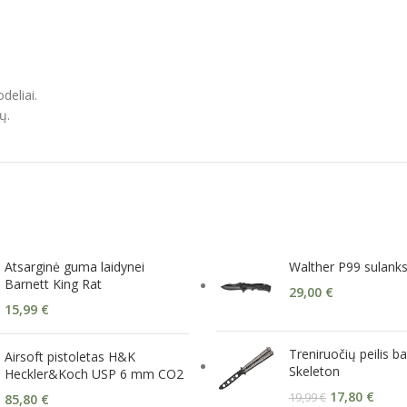
deliai.
ų.
Atsarginė guma laidynei
Walther P99 sulanks
Barnett King Rat
29,00
€
15,99
€
Treniruočių peilis b
Airsoft pistoletas H&K
Skeleton
Heckler&Koch USP 6 mm CO2
17,80
€
19,99
€
85,80
€