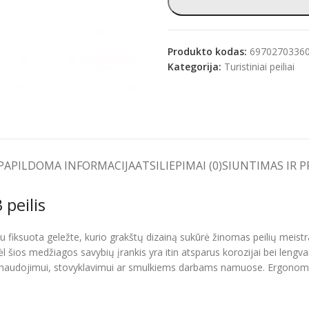
Produkto kodas:
6970270336
Kategorija:
Turistiniai peiliai
e
PAPILDOMA INFORMACIJA
ATSILIEPIMAI (0)
SIUNTIMAS IR 
peilis
 fiksuota geležte, kurio grakštų dizainą sukūrė žinomas peilių meistra
os medžiagos savybių įrankis yra itin atsparus korozijai bei lengvai p
 naudojimui, stovyklavimui ar smulkiems darbams namuose. Ergonomiš