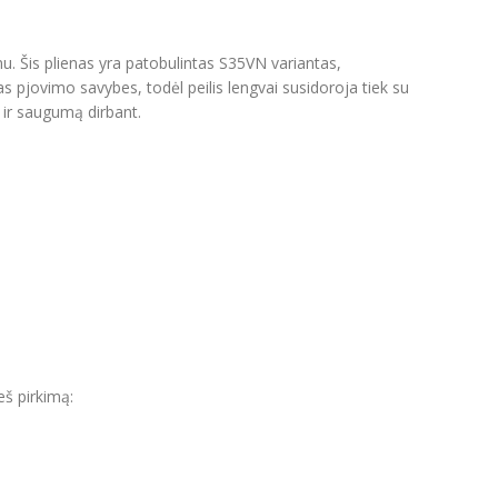
u. Šis plienas yra patobulintas S35VN variantas,
as pjovimo savybes, todėl peilis lengvai susidoroja tiek su
 ir saugumą dirbant.
eš pirkimą: