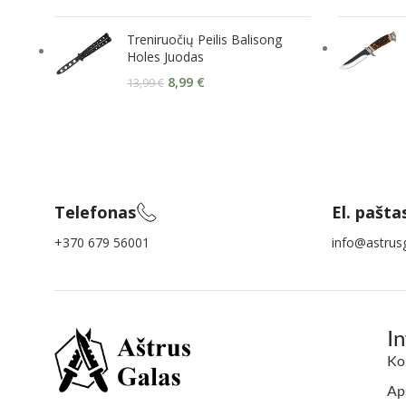
Treniruočių Peilis Balisong
Holes Juodas
8,99
€
13,99
€
Telefonas
El. pašta
+370 679 56001
info@astrusg
I
Ko
Aps