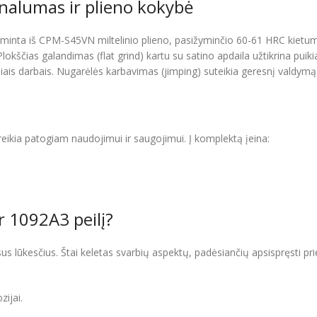
nalumas ir plieno kokybė
gaminta iš CPM-S45VN miltelinio plieno, pasižyminčio 60-61 HRC kietum
okščias galandimas (flat grind) kartu su satino apdaila užtikrina puiki
niais darbais. Nugarėlės karbavimas (jimping) suteikia geresnį valdymą
o reikia patogiam naudojimui ir saugojimui. Į komplektą įeina:
r 1092A3 peilį?
sus lūkesčius. Štai keletas svarbių aspektų, padėsiančių apsispręsti pri
ijai.