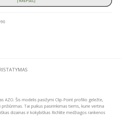
Į KREPŠELĮ
090
PRISTATYMAS
s AZO. Šis modelis pasižymi Clip-Point profilio geležte,
rižiūrimas. Tai puikus pasirinkimas tiems, kurie vertina
kas dizainas ir kokybiškas Richlite medžiagos rankenos