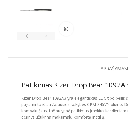
Spustelėkite, kad padidintumėt
APRAŠYMAS
Patikimas Kizer Drop Bear 1092A3 
Kizer Drop Bear 1092A3 yra elegantiškas EDC tipo peilis su
pagaminta iš aukščiausios kokybės CPM-S45VN plieno. Dėl ši
kompaktiškus, tačiau ypač patikimus įrankius kasdieniam
derinys užtikrina maksimalų komfortą ir stilių.