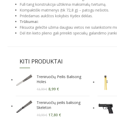
Full-tang konstrukcija užtikrina maksimalų tvirtumą.
Kompaktiški matmenys (tik 72,8 g) – patogu nešiotis.
Pridedamas aukštos kokybės Kydex dėklas.
Trūkumai:
Fiksuota geležtė užima daugiau vietos nei sulankstomi mo
Dėl itin kieto plieno gali prireikti specialių galandimo įranki
KITI PRODUKTAI
Treniruočių Peilis Balisong
Holes
8,99
€
13,99
€
Treniruočių peilis balisong
Skeleton
17,80
€
19,99
€