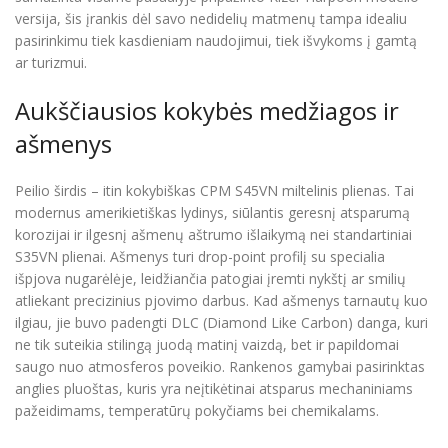
versija, šis įrankis dėl savo nedidelių matmenų tampa idealiu
pasirinkimu tiek kasdieniam naudojimui, tiek išvykoms į gamtą
ar turizmui.
Aukščiausios kokybės medžiagos ir
ašmenys
Peilio širdis – itin kokybiškas CPM S45VN miltelinis plienas. Tai
modernus amerikietiškas lydinys, siūlantis geresnį atsparumą
korozijai ir ilgesnį ašmenų aštrumo išlaikymą nei standartiniai
S35VN plienai. Ašmenys turi drop-point profilį su specialia
išpjova nugarėlėje, leidžiančia patogiai įremti nykštį ar smilių
atliekant precizinius pjovimo darbus. Kad ašmenys tarnautų kuo
ilgiau, jie buvo padengti DLC (Diamond Like Carbon) danga, kuri
ne tik suteikia stilingą juodą matinį vaizdą, bet ir papildomai
saugo nuo atmosferos poveikio. Rankenos gamybai pasirinktas
anglies pluoštas, kuris yra neįtikėtinai atsparus mechaniniams
pažeidimams, temperatūrų pokyčiams bei chemikalams.