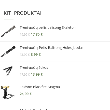
KITI PRODUKTAI
Treniruočių peilis balisong Skeleton
17,80
€
19,99
€
Treniruočių Peilis Balisong Holes Juodas
8,99
€
13,99
€
Treniruočių šukos
13,99
€
17,99
€
Laidynė Blackfire Magma
24,99
€