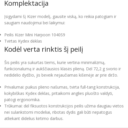
Komplektacija
Įsigydami šį Kizer modelį, gausite viską, ko reikia patogiam ir
saugiam naudojimui bei laikymui:
Peilis Kizer Mini Harpoon 1040S9
Tvirtas Kydex dėklas
Kodėl verta rinktis šį peilį
Šis peilis yra sukurtas tiems, kurie vertina minimalizmą,
funkcionalumą ir aukščiausios klasės plieną. Dėl 72,2 g svorio ir
nedidelio dydžio, jis beveik nejaučiamas kišenėje ar prie diržo.
Privalumai: puikus plieno našumas, tvirta full-tang konstrukcija,
kokybiškas Kydex dėklas, pritaikomi anglies pluošto valdyti,
patogi ergonomika.
Trūkumai: dėl fiksuotos konstrukcijos peilis užima daugiau vietos
nei sulankstomi modeliai, ribotas dydis gali būti nepatogus
atliekant didelius kirtimo darbus.