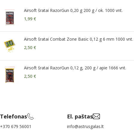
Airsoft šratai RazorGun 0,20 g 200 g / ok. 1000 vnt.
1,99
€
Airsoft šratai Combat Zone Basic 0,12 g 6 mm 1000 vnt.
2,50
€
Airsoft šratai RazorGun 0,12 g, 200 g / apie 1666 vnt.
2,50
€
Telefonas
El. paštas
+370 679 56001
info@astrusgalas.lt