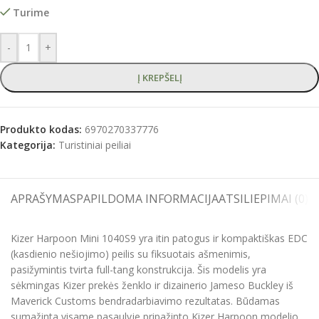
Turime
-
+
Į KREPŠELĮ
Produkto kodas:
6970270337776
Kategorija:
Turistiniai peiliai
APRAŠYMAS
PAPILDOMA INFORMACIJA
ATSILIEPIMAI (0)
S
Kizer Harpoon Mini 1040S9 yra itin patogus ir kompaktiškas EDC
(kasdienio nešiojimo) peilis su fiksuotais ašmenimis,
pasižymintis tvirta full-tang konstrukcija. Šis modelis yra
sėkmingas Kizer prekės ženklo ir dizainerio Jameso Buckley iš
Maverick Customs bendradarbiavimo rezultatas. Būdamas
sumažinta visame pasaulyje pripažinto Kizer Harpoon modelio