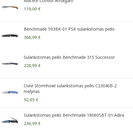
Mačetė Condor Amalgam
119,00
€
Benchmade 593BK-01 PSK sulankstomas peilis
368,99
€
Sulankstomas peilis Benchmade 315 Successor
228,99
€
Civivi Stormhowl sulankstomas peilis C23040B-2
mėlynas
92,65
€
Sulankstomas peilis Benchmade 18060SBT-01 Adira
236,99
€