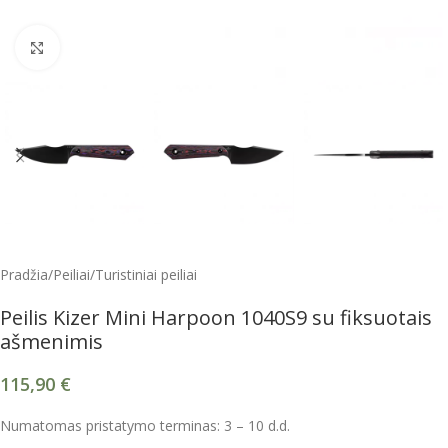
Spustelėkite, kad padidintumėte
Pradžia
/
Peiliai
/
Turistiniai peiliai
Peilis Kizer Mini Harpoon 1040S9 su fiksuotais
ašmenimis
115,90
€
Numatomas pristatymo terminas: 3 – 10 d.d.