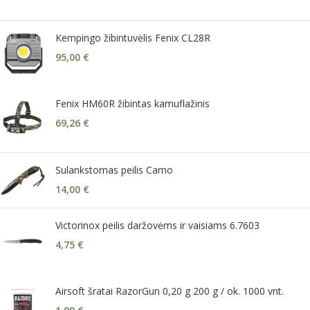
Kempingo žibintuvėlis Fenix CL28R
95,00
€
Fenix HM60R žibintas kamuflažinis
69,26
€
Sulankstomas peilis Camo
14,00
€
Victorinox peilis daržovėms ir vaisiams 6.7603
4,75
€
Airsoft šratai RazorGun 0,20 g 200 g / ok. 1000 vnt.