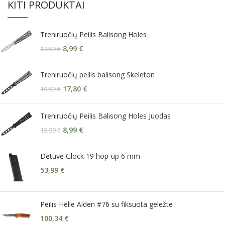
KITI PRODUKTAI
Treniruočių Peilis Balisong Holes
8,99
€
13,99
€
Treniruočių peilis balisong Skeleton
17,80
€
19,99
€
Treniruočių Peilis Balisong Holes Juodas
8,99
€
13,99
€
Dėtuvė Glock 19 hop-up 6 mm
53,99
€
Peilis Helle Alden #76 su fiksuota geležte
100,34
€