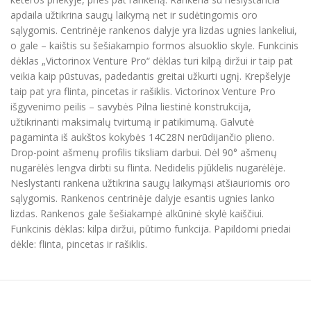
apdaila užtikrina saugų laikymą net ir sudėtingomis oro
sąlygomis. Centrinėje rankenos dalyje yra lizdas ugnies lankeliui,
o gale – kaištis su šešiakampio formos alsuoklio skyle. Funkcinis
dėklas „Victorinox Venture Pro“ dėklas turi kilpą diržui ir taip pat
veikia kaip pūstuvas, padedantis greitai užkurti ugnį. Krepšelyje
taip pat yra flinta, pincetas ir rašiklis. Victorinox Venture Pro
išgyvenimo peilis – savybės Pilna liestinė konstrukcija,
užtikrinanti maksimalų tvirtumą ir patikimumą. Galvutė
pagaminta iš aukštos kokybės 14C28N nerūdijančio plieno.
Drop-point ašmenų profilis tiksliam darbui. Dėl 90° ašmenų
nugarėlės lengva dirbti su flinta. Nedidelis pjūklelis nugarėlėje.
Neslystanti rankena užtikrina saugų laikymąsi atšiauriomis oro
sąlygomis. Rankenos centrinėje dalyje esantis ugnies lanko
lizdas. Rankenos gale šešiakampė alkūninė skylė kaiščiui.
Funkcinis dėklas: kilpa diržui, pūtimo funkcija. Papildomi priedai
dėkle: flinta, pincetas ir rašiklis.