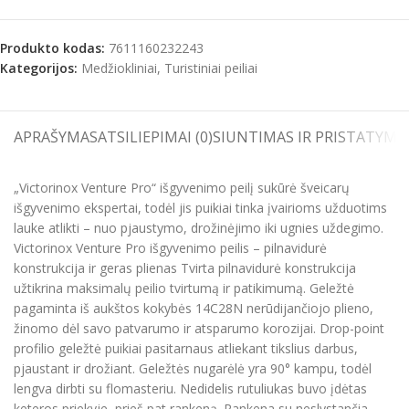
Produkto kodas:
7611160232243
Kategorijos:
Medžiokliniai
,
Turistiniai peiliai
APRAŠYMAS
ATSILIEPIMAI (0)
SIUNTIMAS IR PRISTATYMA
„Victorinox Venture Pro“ išgyvenimo peilį sukūrė šveicarų
išgyvenimo ekspertai, todėl jis puikiai tinka įvairioms užduotims
lauke atlikti – nuo pjaustymo, drožinėjimo iki ugnies uždegimo.
Victorinox Venture Pro išgyvenimo peilis – pilnavidurė
konstrukcija ir geras plienas Tvirta pilnavidurė konstrukcija
užtikrina maksimalų peilio tvirtumą ir patikimumą. Geležtė
pagaminta iš aukštos kokybės 14C28N nerūdijančiojo plieno,
žinomo dėl savo patvarumo ir atsparumo korozijai. Drop-point
profilio geležtė puikiai pasitarnaus atliekant tikslius darbus,
pjaustant ir drožiant. Geležtės nugarėlė yra 90° kampu, todėl
lengva dirbti su flomasteriu. Nedidelis rutuliukas buvo įdėtas
keteros priekyje, prieš pat rankeną. Rankena su neslystančia