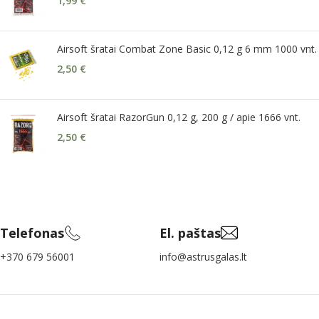
1,99
€
Airsoft šratai Combat Zone Basic 0,12 g 6 mm 1000 vnt.
2,50
€
Airsoft šratai RazorGun 0,12 g, 200 g / apie 1666 vnt.
2,50
€
Telefonas
El. paštas
+370 679 56001
info@astrusgalas.lt