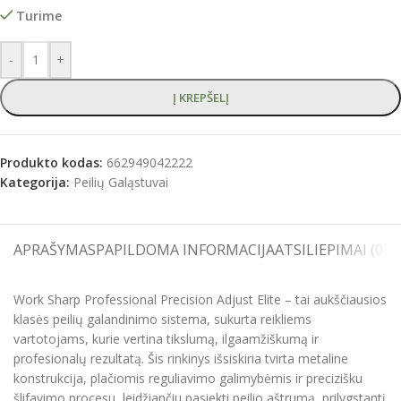
Turime
-
+
Į KREPŠELĮ
Produkto kodas:
662949042222
Kategorija:
Peilių Galąstuvai
APRAŠYMAS
PAPILDOMA INFORMACIJA
ATSILIEPIMAI (0)
S
Work Sharp Professional Precision Adjust Elite – tai aukščiausios
klasės peilių galandinimo sistema, sukurta reikliems
vartotojams, kurie vertina tikslumą, ilgaamžiškumą ir
profesionalų rezultatą. Šis rinkinys išsiskiria tvirta metaline
konstrukcija, plačiomis reguliavimo galimybėmis ir precizišku
šlifavimo procesu, leidžiančiu pasiekti peilio aštrumą, prilygstantį