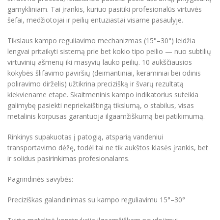
gamykliniam. Tai įrankis, kuriuo pasitiki profesionalūs virtuvės
šefai, medžiotojai ir peilių entuziastai visame pasaulyje.
Tikslaus kampo reguliavimo mechanizmas (15°–30°) leidžia
lengvai pritaikyti sistemą prie bet kokio tipo peilio — nuo subtilių
virtuvinių ašmenų iki masyvių lauko peilių. 10 aukščiausios
kokybės šlifavimo paviršių (deimantiniai, keraminiai bei odinis
poliravimo dirželis) užtikrina precizišką ir švarų rezultatą
kiekviename etape. Skaitmeninis kampo indikatorius suteikia
galimybę pasiekti nepriekaištingą tikslumą, o stabilus, visas
metalinis korpusas garantuoja ilgaamžiškumą bei patikimumą.
Rinkinys supakuotas į patogią, atsparią vandeniui
transportavimo dėžę, todėl tai ne tik aukštos klasės įrankis, bet
ir solidus pasirinkimas profesionalams.
Pagrindinės savybės:
Preciziškas galandinimas su kampo reguliavimu 15°–30°