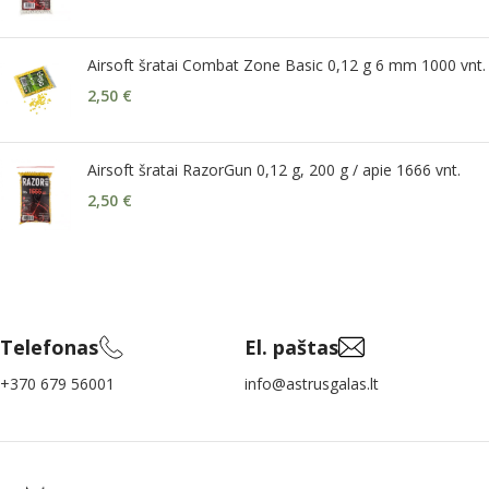
Airsoft šratai Combat Zone Basic 0,12 g 6 mm 1000 vnt.
2,50
€
Airsoft šratai RazorGun 0,12 g, 200 g / apie 1666 vnt.
2,50
€
Telefonas
El. paštas
+370 679 56001
info@astrusgalas.lt