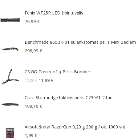
Fenix WT25R LED žibintuvėlis
70,99
€
Benchmade 865BK-01 sulankstomas peilis Mini Bedlam
298,99
€
CS:GO Treniruočių Peilis Bomber
11,99
€
22,00
€
Civivi Stormridge taktinis peilis C23041-2 tan
109,10
€
Airsoft šratai RazorGun 0,20 g 200 g / ok. 1000 vnt.
1,99
€