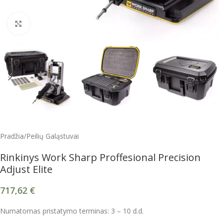
Spustelėkite, kad padidintumėte
Pradžia
/
Peilių Galąstuvai
Rinkinys Work Sharp Proffesional Precision
Adjust Elite
717,62
€
Numatomas pristatymo terminas: 3 – 10 d.d.