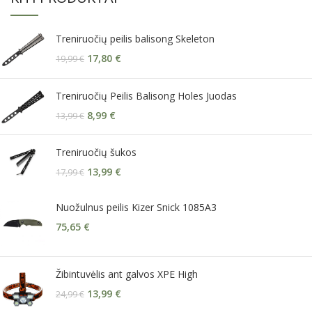
Treniruočių peilis balisong Skeleton
17,80
€
19,99
€
Treniruočių Peilis Balisong Holes Juodas
8,99
€
13,99
€
Treniruočių šukos
13,99
€
17,99
€
Nuožulnus peilis Kizer Snick 1085A3
75,65
€
Žibintuvėlis ant galvos XPE High
13,99
€
24,99
€