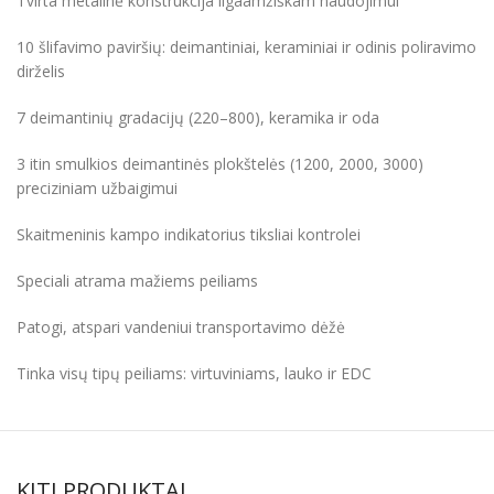
Tvirta metalinė konstrukcija ilgaamžiškam naudojimui
10 šlifavimo paviršių: deimantiniai, keraminiai ir odinis poliravimo
dirželis
7 deimantinių gradacijų (220–800), keramika ir oda
3 itin smulkios deimantinės plokštelės (1200, 2000, 3000)
preciziniam užbaigimui
Skaitmeninis kampo indikatorius tiksliai kontrolei
Speciali atrama mažiems peiliams
Patogi, atspari vandeniui transportavimo dėžė
Tinka visų tipų peiliams: virtuviniams, lauko ir EDC
KITI PRODUKTAI