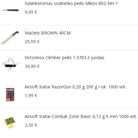
Sulankstomas sodininko peilis Mikov 802-NH-1
9,65
€
Mačetė BROWN 40CM
25,00
€
Victorinox Climber peilis 1.3703.3 juodas
36,80
€
Airsoft šratai RazorGun 0,20 g 200 g / ok. 1000 vnt.
1,99
€
Airsoft šratai Combat Zone Basic 0,12 g 6 mm 1000 vnt.
2,50
€