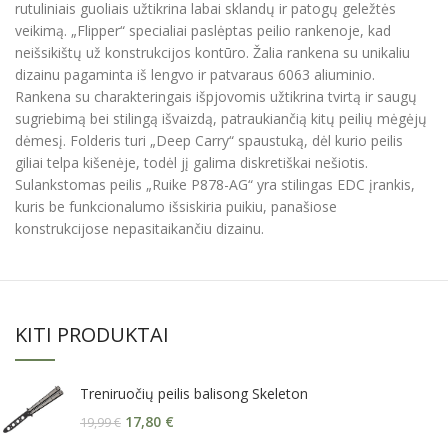
rutuliniais guoliais užtikrina labai sklandų ir patogų geležtės
veikimą. „Flipper“ specialiai paslėptas peilio rankenoje, kad
neišsikištų už konstrukcijos kontūro. Žalia rankena su unikaliu
dizainu pagaminta iš lengvo ir patvaraus 6063 aliuminio.
Rankena su charakteringais išpjovomis užtikrina tvirtą ir saugų
sugriebimą bei stilingą išvaizdą, patraukiančią kitų peilių mėgėjų
dėmesį. Folderis turi „Deep Carry“ spaustuką, dėl kurio peilis
giliai telpa kišenėje, todėl jį galima diskretiškai nešiotis.
Sulankstomas peilis „Ruike P878-AG“ yra stilingas EDC įrankis,
kuris be funkcionalumo išsiskiria puikiu, panašiose
konstrukcijose nepasitaikančiu dizainu.
KITI PRODUKTAI
Treniruočių peilis balisong Skeleton
17,80
€
19,99
€