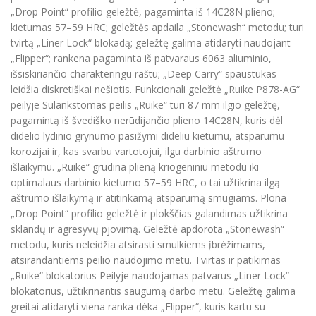
„Drop Point“ profilio geležtė, pagaminta iš 14C28N plieno;
kietumas 57–59 HRC; geležtės apdaila „Stonewash“ metodu; turi
tvirtą „Liner Lock“ blokadą; geležtę galima atidaryti naudojant
„Flipper“; rankena pagaminta iš patvaraus 6063 aliuminio,
išsiskiriančio charakteringu raštu; „Deep Carry“ spaustukas
leidžia diskretiškai nešiotis. Funkcionali geležtė „Ruike P878-AG“
peilyje Sulankstomas peilis „Ruike“ turi 87 mm ilgio geležtę,
pagamintą iš švediško nerūdijančio plieno 14C28N, kuris dėl
didelio lydinio grynumo pasižymi dideliu kietumu, atsparumu
korozijai ir, kas svarbu vartotojui, ilgu darbinio aštrumo
išlaikymu. „Ruike“ grūdina plieną kriogeniniu metodu iki
optimalaus darbinio kietumo 57–59 HRC, o tai užtikrina ilgą
aštrumo išlaikymą ir atitinkamą atsparumą smūgiams. Plona
„Drop Point“ profilio geležtė ir plokščias galandimas užtikrina
sklandų ir agresyvų pjovimą. Geležtė apdorota „Stonewash“
metodu, kuris neleidžia atsirasti smulkiems įbrėžimams,
atsirandantiems peilio naudojimo metu. Tvirtas ir patikimas
„Ruike“ blokatorius Peilyje naudojamas patvarus „Liner Lock“
blokatorius, užtikrinantis saugumą darbo metu. Geležtę galima
greitai atidaryti viena ranka dėka „Flipper“, kuris kartu su