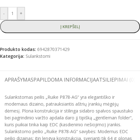
-
+
Į KREPŠELĮ
Produkto kodas:
6942870371429
Kategorija:
Sulankstomi
APRAŠYMAS
PAPILDOMA INFORMACIJA
ATSILIEPIMAI (0)
S
Sulankstomas peilis „Ruike P878-AG“ yra elegantiško ir
modernaus dizaino, patrauksiantis aštrių įrankių mėgėjų
dėmesį. Plona konstrukcija ir stilinga sidabro spalvos spaustuko
bei pagrindinio varžto apdaila daro jį tipišką „gentleman folder“,
kuris puikiai tinka kaip EDC (kasdieninio nešiojimo) įrankis.
Sulankstomo peilio „Ruike P878-AG“ savybės: Modernus EDC
peilio dizainas; itin lengva konstrukcija, sverianti tik 64 g; plonas