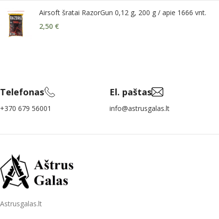
Airsoft šratai RazorGun 0,12 g, 200 g / apie 1666 vnt.
2,50
€
Telefonas
El. paštas
+370 679 56001
info@astrusgalas.lt
Astrusgalas.lt