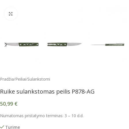
Spustelėkite, kad padidintumėte
Pradžia
/
Peiliai
/
Sulankstomi
Ruike sulankstomas peilis P878-AG
50,99
€
Numatomas pristatymo terminas: 3 – 10 d.d.
Turime