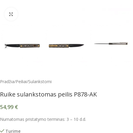
Spustelėkite, kad padidintumėte
Pradžia
/
Peiliai
/
Sulankstomi
Ruike sulankstomas peilis P878-AK
54,99
€
Numatomas pristatymo terminas: 3 – 10 d.d.
Turime