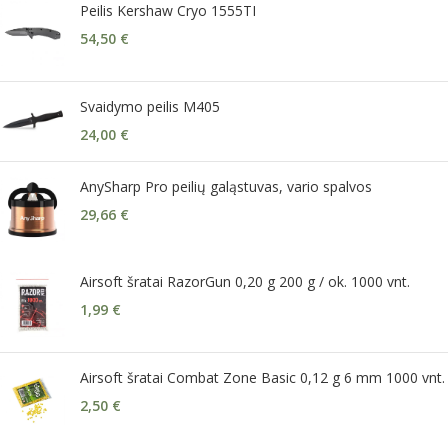
Peilis Kershaw Cryo 1555TI
54,50
€
Svaidymo peilis M405
24,00
€
AnySharp Pro peilių galąstuvas, vario spalvos
29,66
€
Airsoft šratai RazorGun 0,20 g 200 g / ok. 1000 vnt.
1,99
€
Airsoft šratai Combat Zone Basic 0,12 g 6 mm 1000 vnt.
2,50
€