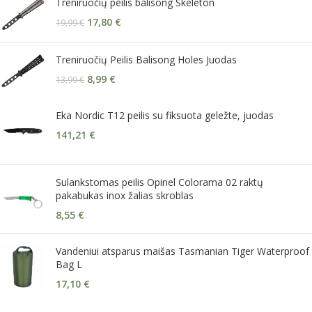
Treniruočių peilis balisong Skeleton
17,80
€
19,99
€
Treniruočių Peilis Balisong Holes Juodas
8,99
€
13,99
€
Eka Nordic T12 peilis su fiksuota geležte, juodas
141,21
€
Sulankstomas peilis Opinel Colorama 02 raktų
pakabukas inox žalias skroblas
8,55
€
Vandeniui atsparus maišas Tasmanian Tiger Waterproof
Bag L
17,10
€