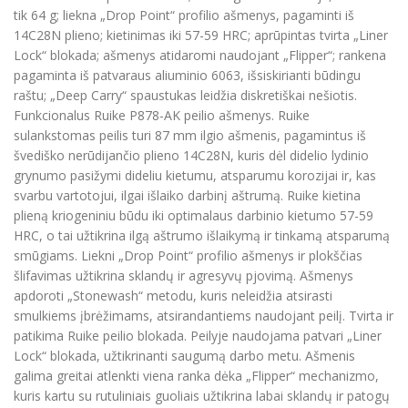
tik 64 g; liekna „Drop Point“ profilio ašmenys, pagaminti iš
14C28N plieno; kietinimas iki 57-59 HRC; aprūpintas tvirta „Liner
Lock“ blokada; ašmenys atidaromi naudojant „Flipper“; rankena
pagaminta iš patvaraus aliuminio 6063, išsiskirianti būdingu
raštu; „Deep Carry“ spaustukas leidžia diskretiškai nešiotis.
Funkcionalus Ruike P878-AK peilio ašmenys. Ruike
sulankstomas peilis turi 87 mm ilgio ašmenis, pagamintus iš
švediško nerūdijančio plieno 14C28N, kuris dėl didelio lydinio
grynumo pasižymi dideliu kietumu, atsparumu korozijai ir, kas
svarbu vartotojui, ilgai išlaiko darbinį aštrumą. Ruike kietina
plieną kriogeniniu būdu iki optimalaus darbinio kietumo 57-59
HRC, o tai užtikrina ilgą aštrumo išlaikymą ir tinkamą atsparumą
smūgiams. Liekni „Drop Point“ profilio ašmenys ir plokščias
šlifavimas užtikrina sklandų ir agresyvų pjovimą. Ašmenys
apdoroti „Stonewash“ metodu, kuris neleidžia atsirasti
smulkiems įbrėžimams, atsirandantiems naudojant peilį. Tvirta ir
patikima Ruike peilio blokada. Peilyje naudojama patvari „Liner
Lock“ blokada, užtikrinanti saugumą darbo metu. Ašmenis
galima greitai atlenkti viena ranka dėka „Flipper“ mechanizmo,
kuris kartu su rutuliniais guoliais užtikrina labai sklandų ir patogų