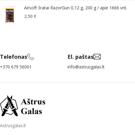
Airsoft šratai RazorGun 0,12 g, 200 g / apie 1666 vnt.
2,50
€
Telefonas
El. paštas
+370 679 56001
info@astrusgalas.lt
Astrusgalas.lt