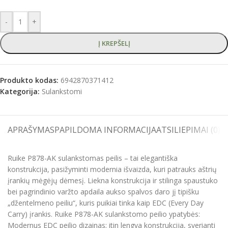
-
+
Į KREPŠELĮ
Produkto kodas:
6942870371412
Kategorija:
Sulankstomi
APRAŠYMAS
PAPILDOMA INFORMACIJA
ATSILIEPIMAI (0)
S
Ruike P878-AK sulankstomas peilis – tai elegantiška
konstrukcija, pasižyminti modernia išvaizda, kuri patrauks aštrių
įrankių mėgėjų dėmesį. Liekna konstrukcija ir stilinga spaustuko
bei pagrindinio varžto apdaila aukso spalvos daro jį tipišku
„džentelmeno peiliu“, kuris puikiai tinka kaip EDC (Every Day
Carry) įrankis. Ruike P878-AK sulankstomo peilio ypatybės:
Modernus EDC peilio dizainas; itin lengva konstrukcija, sverianti