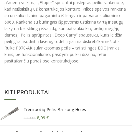
ašmenų veikimą. „Flipper“ specialiai paslėptas peilio rankenoje,
kad neišsikištų už konstrukcijos kontūro. Pilkos spalvos rankena
su unikaliu dizainu pagaminta iš lengvo ir patvaraus aliuminio
6063. Rankena su būdingais išpjovomis užtikrina tvirtą ir saugų
laikymą bei stilingą išvaizdą, kuri patraukia kitų peilių mėgėjų
dėmesį. Peilis aprūpintas „Deep Carry“ spaustuku, kuris leidžia
peilį giliai įsodinti į kišenę, todėl jį galima diskretiškai nešiotis.
Ruike P878-AK sulankstomas peilis – tai stilingas EDC įrankis,
kuris, be funkcionalumo, pasižymi puikiu dizainu, retai
pasitaikančiu panašiose konstrukcijose.
KITI PRODUKTAI
Treniruočių Peilis Balisong Holes
8,99
€
13,99
€