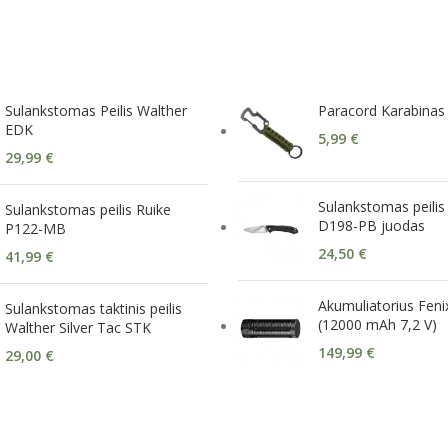
Sulankstomas Peilis Walther
Paracord Karabinas 
EDK
5,99
€
29,99
€
Sulankstomas peilis
Sulankstomas peilis Ruike
D198-PB juodas
P122-MB
24,50
€
41,99
€
Akumuliatorius Fen
Sulankstomas taktinis peilis
(12000 mAh 7,2 V)
Walther Silver Tac STK
149,99
€
29,00
€