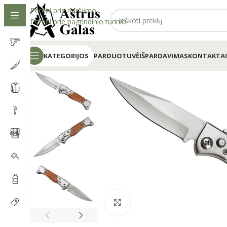
Pereiti prie naršymo
Pereiti prie pagrindinio turinio
KATEGORIJOS
PARDUOTUVĖ
IŠPARDAVIMAS
KONTAKTAI
Spustelėkite, kad padidintumėt