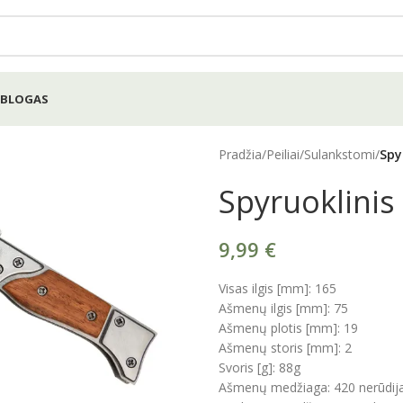
BLOGAS
Pradžia
/
Peiliai
/
Sulankstomi
/
Spy
Spyruoklinis 
9,99
€
Visas ilgis [mm]: 165
Ašmenų ilgis [mm]: 75
Ašmenų plotis [mm]: 19
Ašmenų storis [mm]: 2
e
Svoris [g]: 88g
Ašmenų medžiaga: 420 nerūdijan