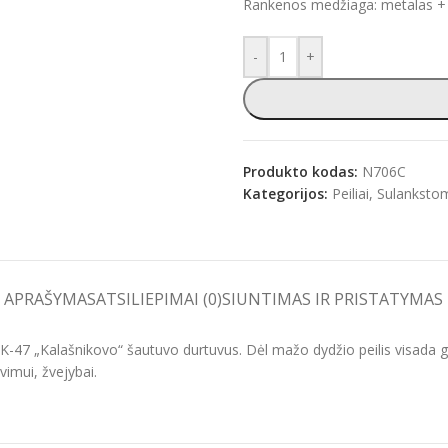
Rankenos medžiaga: metalas +
-
+
Produkto kodas:
N706C
Kategorijos:
Peiliai
,
Sulanksto
APRAŠYMAS
ATSILIEPIMAI (0)
SIUNTIMAS IR PRISTATYMAS
AK-47 „Kalašnikovo“ šautuvo durtuvus. Dėl mažo dydžio peilis visada gal
imui, žvejybai.