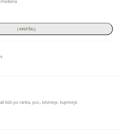
 mediena
Į KREPŠELĮ
mi
i būti po ranka, pvz., kišenėje, kuprinėje.