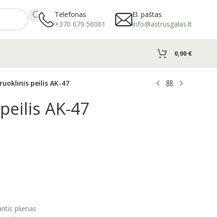
Telefonas
El. paštas
+370 679 56001
info@astrusgalas.lt
0,00
€
ruoklinis peilis AK-47
peilis AK-47
tis plienas