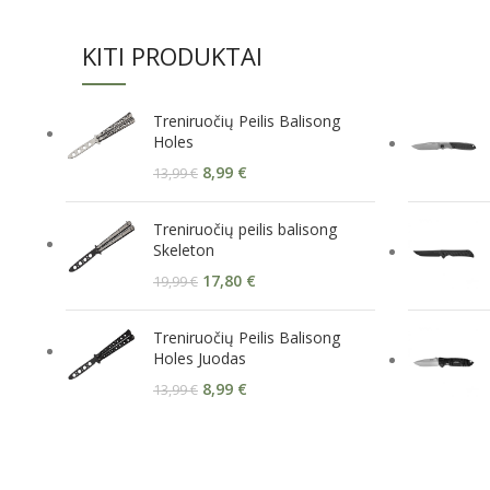
KITI PRODUKTAI
Treniruočių Peilis Balisong
Holes
8,99
€
13,99
€
Treniruočių peilis balisong
Skeleton
17,80
€
19,99
€
Treniruočių Peilis Balisong
Holes Juodas
8,99
€
13,99
€