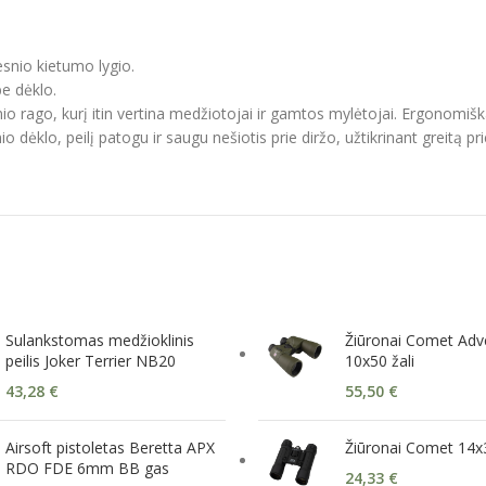
snio kietumo lygio.
be dėklo.
io rago, kurį itin vertina medžiotojai ir gamtos mylėtojai. Ergonomiš
klo, peilį patogu ir saugu nešiotis prie diržo, užtikrinant greitą prieig
Sulankstomas medžioklinis
Žiūronai Comet Adv
peilis Joker Terrier NB20
10x50 žali
43,28
€
55,50
€
Airsoft pistoletas Beretta APX
Žiūronai Comet 14x
RDO FDE 6mm BB gas
24,33
€