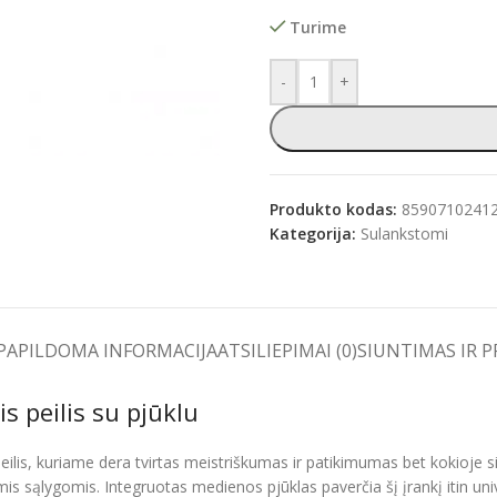
Turime
-
+
e
Produkto kodas:
8590710241
Kategorija:
Sulankstomi
PAPILDOMA INFORMACIJA
ATSILIEPIMAI (0)
SIUNTIMAS IR 
 peilis su pjūklu
lis, kuriame dera tvirtas meistriškumas ir patikimumas bet kokioje sit
sąlygomis. Integruotas medienos pjūklas paverčia šį įrankį itin unive