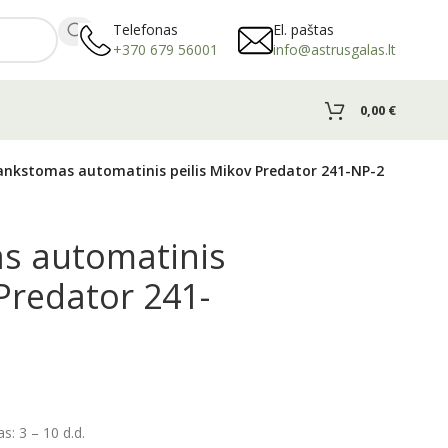
Telefonas
El. paštas
+370 679 56001
info@astrusgalas.lt
0,00
€
ankstomas automatinis peilis Mikov Predator 241-NP-2
s automatinis
 Predator 241-
: 3 – 10 d.d.