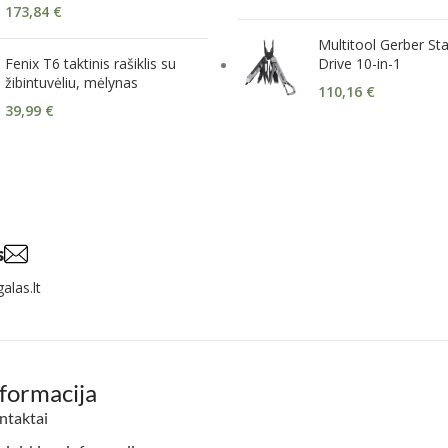
173,84
€
Multitool Gerber St
Fenix T6 taktinis rašiklis su
Drive 10-in-1
žibintuvėliu, mėlynas
110,16
€
39,99
€
s
alas.lt
nformacija
ntaktai