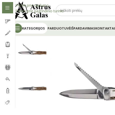
Pereiti prie naršymo
Pereiti prie pagrindinio turinio
KATEGORIJOS
PARDUOTUVĖ
IŠPARDAVIMAS
KONTAKTAI