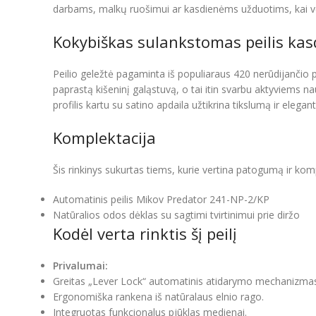
darbams, malkų ruošimui ar kasdienėms užduotims, kai ve
Kokybiškas sulankstomas peilis ka
Peilio geležtė pagaminta iš populiaraus 420 nerūdijančio 
paprastą kišeninį galąstuvą, o tai itin svarbu aktyviems n
profilis kartu su satino apdaila užtikrina tikslumą ir elega
Komplektacija
Šis rinkinys sukurtas tiems, kurie vertina patogumą ir ko
Automatinis peilis Mikov Predator 241-NP-2/KP
Natūralios odos dėklas su sagtimi tvirtinimui prie diržo
Kodėl verta rinktis šį peilį
Privalumai:
Greitas „Lever Lock“ automatinis atidarymo mechanizma
Ergonomiška rankena iš natūralaus elnio rago.
Integruotas funkcionalus pjūklas medienai.