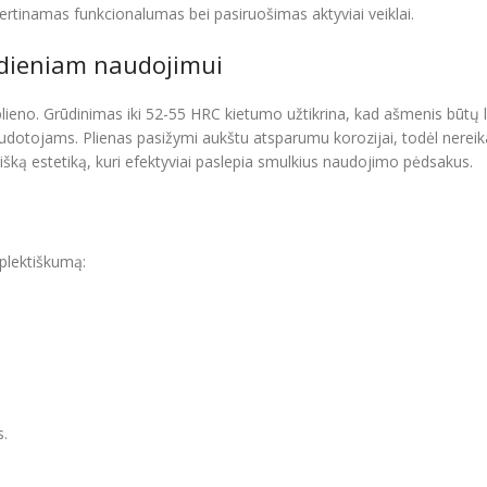
rtinamas funkcionalumas bei pasiruošimas aktyviai veiklai.
sdieniam naudojimui
plieno. Grūdinimas iki 52-55 HRC kietumo užtikrina, kad ašmenis būtų 
audotojams. Plienas pasižymi aukštu atsparumu korozijai, todėl nereik
ntišką estetiką, kuri efektyviai paslepia smulkius naudojimo pėdsakus.
mplektiškumą:
s.