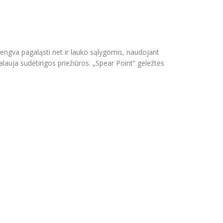
lengva pagaląsti net ir lauko sąlygomis, naudojant
alauja sudėtingos priežiūros. „Spear Point“ geležtės