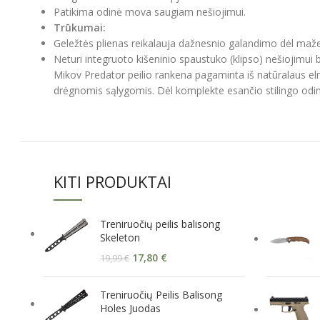
Patikima odinė mova saugiam nešiojimui.
Trūkumai:
Geležtės plienas reikalauja dažnesnio galandimo dėl maže
Neturi integruoto kišeninio spaustuko (klipso) nešiojimui 
Mikov Predator peilio rankena pagaminta iš natūralaus eln
drėgnomis sąlygomis. Dėl komplekte esančio stilingo odinio dė
KITI PRODUKTAI
Treniruočių peilis balisong
Skeleton
17,80
€
19,99
€
Treniruočių Peilis Balisong
Holes Juodas