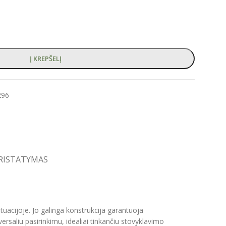
Į KREPŠELĮ
296
PRISTATYMAS
uacijoje. Jo galinga konstrukcija garantuoja
rsaliu pasirinkimu, idealiai tinkančiu stovyklavimo