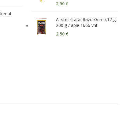
2,50
€
akeout
Airsoft šratai RazorGun 0,12 g,
200 g / apie 1666 vnt.
2,50
€