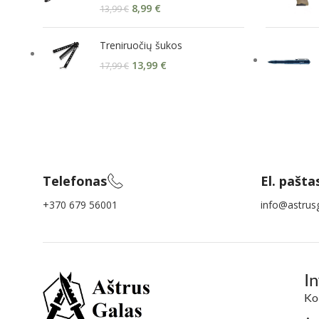
8,99
€
13,99
€
Treniruočių šukos
13,99
€
17,99
€
Telefonas
El. pašta
+370 679 56001
info@astrusg
I
Ko