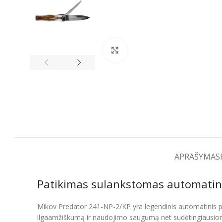
Spustelėkite, kad padidintumėt
APRAŠYMAS
Patikimas sulankstomas automatinis
Mikov Predator 241-NP-2/KP yra legendinis automatinis pei
ilgaamžiškumą ir naudojimo saugumą net sudėtingiausiomis 